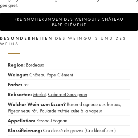
geeignet.
PREISNOTIERUNGEN DES WEINGUTS CHÂTEAU
PAPE CLÉMENT
BESONDERHEITEN
DES WEINGUTS UND DES
WEINS
Region:
Bordeaux
Weingut:
Château Pape Clément
Farbe:
rot
Rebsorten:
Merlot
,
Cabernet Sauvignon
Welcher Wein zum Essen?
Baron d agneau aux herbes
,
Pigeonneau rôti
,
Poularde truffée cuite à la vapeur
Appellation:
Pessac-Léognan
Klassifizierung:
Cru classé de graves (Cru klassifiziert)