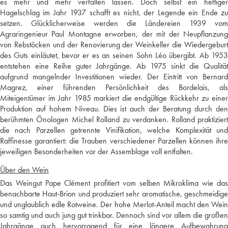
es mehr und mehr verfallen lassen. Doch selbst ein heftiger
Hagelschlag im Jahr 1937 schafft es nicht, der Legende ein Ende zu
setzen. Glücklicherweise werden die Ländereien 1939 vom
Agraringenieur Paul Montagne erworben, der mit der Neupflanzung
von Rebstöcken und der Renovierung der Weinkeller die Wiedergeburt
des Guts einläutet, bevor er es an seinen Sohn Léo übergibt. Ab 1953
entstehen eine Reihe guter Jahrgänge. Ab 1975 sinkt die Qualität
aufgrund mangelnder Investitionen wieder. Der Eintritt von Bernard
Magrez, einer führenden Persönlichkeit des Bordelais, als
Miteigentümer im Jahr 1985 markiert die endgültige Rückkehr zu einer
Produktion auf hohem Niveau. Dies ist auch der Beratung durch den
berühmten Önologen Michel Rolland zu verdanken. Rolland praktiziert
die nach Parzellen getrennte Vinifikation, welche Komplexität und
Raffinesse garantiert: die Trauben verschiedener Parzellen können ihre
jeweiligen Besonderheiten vor der Assemblage voll entfalten.
Über den Wein
Das Weingut Pape Clément profitiert vom selben Mikroklima wie das
benachbarte Haut-Brion und produziert sehr aromatische, geschmeidige
und unglaublich edle Rotweine. Der hohe Merlot-Anteil macht den Wein
so samtig und auch jung gut trinkbar. Dennoch sind vor allem die großen
Jahrgänge auch hervorragend für eine längere Aufbewahrung