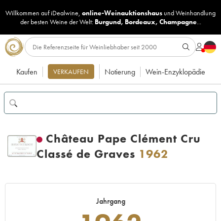
Willkommen auf iDealwine,
online-Weinauktionshaus
und
Weinhandlung
der besten Weine der Welt:
Burgund
,
Bordeaux
,
Champagne
...
Kaufen
Notierung
Wein-Enzyklopädie
VERKAUFEN
Château Pape Clément Cru
Classé de Graves
1962
Jahrgang