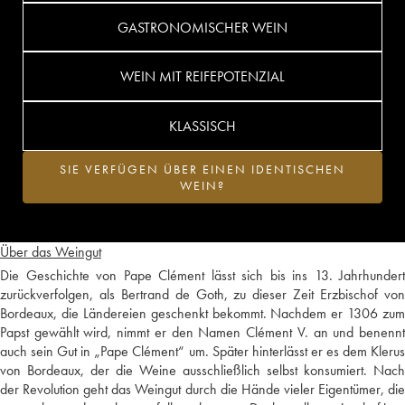
GASTRONOMISCHER WEIN
WEIN MIT REIFEPOTENZIAL
KLASSISCH
SIE VERFÜGEN ÜBER EINEN IDENTISCHEN
WEIN?
Über das Weingut
Die Geschichte von Pape Clément lässt sich bis ins 13. Jahrhundert
zurückverfolgen, als Bertrand de Goth, zu dieser Zeit Erzbischof von
Bordeaux, die Ländereien geschenkt bekommt. Nachdem er 1306 zum
Papst gewählt wird, nimmt er den Namen Clément V. an und benennt
auch sein Gut in „Pape Clément“ um. Später hinterlässt er es dem Klerus
von Bordeaux, der die Weine ausschließlich selbst konsumiert. Nach
der Revolution geht das Weingut durch die Hände vieler Eigentümer, die