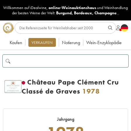
Willkommen auf iDealwine,
online-Weinauktionshaus
und
Weinhandlung
der besten Weine der Welt:
Burgund
,
Bordeaux
,
Champagne
...
Kaufen
Notierung
Wein-Enzyklopädie
VERKAUFEN
Château Pape Clément Cru
Classé de Graves
1978
Jahrgang