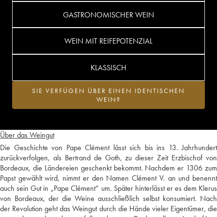
GASTRONOMISCHER WEIN
WEIN MIT REIFEPOTENZIAL
KLASSISCH
SIE VERFÜGEN ÜBER EINEN IDENTISCHEN
WEIN?
Über das Weingut
Die Geschichte von Pape Clément lässt sich bis ins 13. Jahrhundert
zurückverfolgen, als Bertrand de Goth, zu dieser Zeit Erzbischof von
Bordeaux, die Ländereien geschenkt bekommt. Nachdem er 1306 zum
Papst gewählt wird, nimmt er den Namen Clément V. an und benennt
auch sein Gut in „Pape Clément“ um. Später hinterlässt er es dem Klerus
von Bordeaux, der die Weine ausschließlich selbst konsumiert. Nach
der Revolution geht das Weingut durch die Hände vieler Eigentümer, die