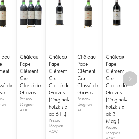
teau
Château
Château
Château
Château
e
Pape
Pape
Pape
Pape
ment
Clément
Clément
Clément
Clément
Cru
Cru
Cru
Cru
ssé de
Classé de
Classé de
Classé de
Classé de
ves
Graves
Graves
Graves
Graves
ac-
Pessac-
(Original-
Pessac-
(Original-
nan
Léognan
Léognan
holzkiste
holzkiste
C
AOC
AOC
ab 6 Fl.)
ab 3
Pessac-
Mag.)
Léognan
Pessac-
AOC
Léognan
AOC