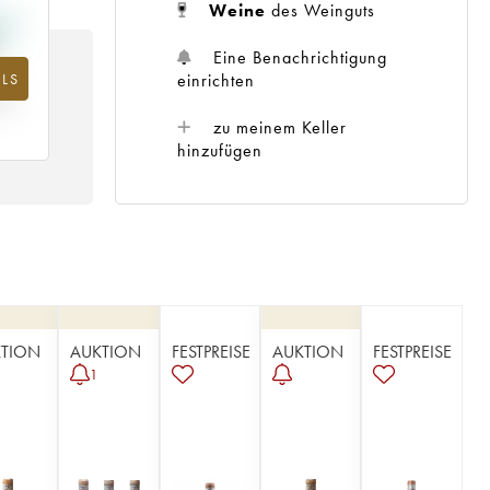
Weine
des Weinguts
Eine Benachrichtigung
einrichten
LS
m
25
zu meinem Keller
hinzufügen
TION
AUKTION
FESTPREISE
AUKTION
FESTPREISE
1