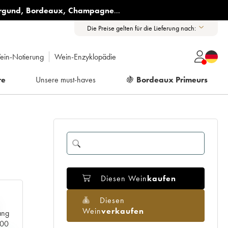
rgund
,
Bordeaux
,
Champagne
...
Die Preise gelten für die Lieferung nach:
ein-Notierung
Wein-Enzyklopädie
re
Unsere must-haves
🍇
Bordeaux Primeurs
Diesen Wein
kaufen
Diesen
Wein
verkaufen
ang
000