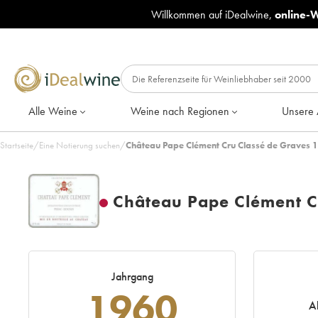
Willkommen auf iDealwine,
online-
Alle Weine
Weine nach Regionen
Unsere 
Startseite
/
Eine Notierung suchen
/
Château Pape Clément Cru Classé de Graves 1
Château Pape Clément C
Jahrgang
1960
A