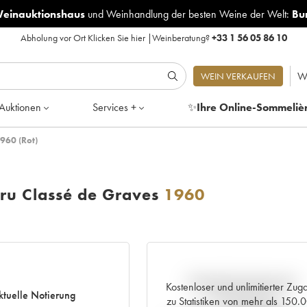
Weinauktionshaus
und
Weinhandlung der besten Weine der Welt:
Bu
Abholung vor Ort
Klicken Sie hier
|
Weinberatung?
+33 1 56 05 86 10
W
WEIN VERKAUFEN
Auktionen
Services +
✨
Ihre Online-Sommeliè
960 (Rot)
ru Classé de Graves
1960
Aktuelle Entwicklung der
Kostenloser und unlimitierter Zug
ktuelle Notierung
Preisnotierung
zu Statistiken von mehr als 150.