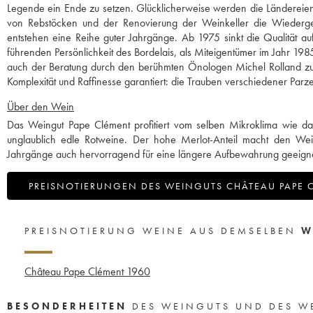
Legende ein Ende zu setzen. Glücklicherweise werden die Länderei
von Rebstöcken und der Renovierung der Weinkeller die Wiederge
entstehen eine Reihe guter Jahrgänge. Ab 1975 sinkt die Qualität au
führenden Persönlichkeit des Bordelais, als Miteigentümer im Jahr 198
auch der Beratung durch den berühmten Önologen Michel Rolland zu ve
Komplexität und Raffinesse garantiert: die Trauben verschiedener Parz
Über den Wein
Das Weingut Pape Clément profitiert vom selben Mikroklima wie da
unglaublich edle Rotweine. Der hohe Merlot-Anteil macht den Wei
Jahrgänge auch hervorragend für eine längere Aufbewahrung geeigne
PREISNOTIERUNGEN DES WEINGUTS CHÂTEAU PAPE 
PREISNOTIERUNG WEINE AUS DEMSELBEN
W
Château Pape Clément
1960
BESONDERHEITEN
DES WEINGUTS UND DES W