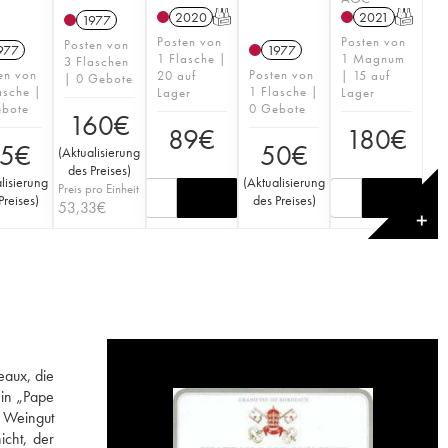
2020
T
2021
T
1977
Posten von
Posten von
Posten von
977
1977
1 Flasche |
1 Magnum
3 Flaschen
en von
Posten von
20 auf
| 15 auf
| 0 Gebote
asche |
1 Flasche |
Lager
Lager
ebote
0 Gebote
160
€
89
€
180
€
5
€
50
€
(
Aktualisierung
des Preises
)
lisierung
(
Aktualisierung
Preis pro Einheit
Preises
)
des Preises
)
53,33
€
✕
eaux, die
in „Pape
s Weingut
icht, der