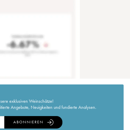
nsere exklusiven Weinschätze!
itierte Angebote, Neuigkeiten und fundierte Analysen.
ABONNIEREN