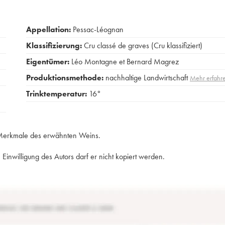
Appellation:
Pessac-Léognan
Klassifizierung:
Cru classé de graves (Cru klassifiziert)
Eigentümer:
Léo Montagne et Bernard Magrez
Produktionsmethode:
nachhaltige Landwirtschaft
Mehr erfahr
Trinktemperatur:
16°
e Merkmale des erwähnten Weins.
Einwilligung des Autors darf er nicht kopiert werden.