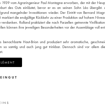
en 1939 vom Agraringenieur Paul Montagne erworben, der mit der Neup
burt des Guts einläutet, bevor er es an seinen Sohn Léo übergibt.
fgrund mangelnder Investitionen wieder. Der Eintritt von Bernard Magr
5 markiert die endgültige Rückkehr zu einer Produktion auf hohem Niveau.
rdanken. Rolland praktiziert die nach Parzellen getrennte Vinifikatio
ellen können ihre jeweiligen Besonderheiten vor der Assemblage voll ent
s benachbarte Haut-Brion und produziert sehr aromatische, geschmei
n so samtig und auch jung gut trinkbar. Dennoch sind vor allem di
t.
CLÉMENT
EINGUT
EINS