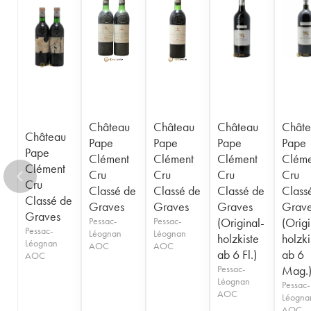
1956
1955
1953
1952
1950
1949
1947
1945
1944
1936
1929
1924
----
Château
Château
Château
Châte
Château
Pape
Pape
Pape
Pape
Pape
Clément
Clément
Clément
Cléme
Clément
Cru
Cru
Cru
Cru
Cru
Classé de
Classé de
Classé de
Class
Classé de
Graves
Graves
Graves
Grav
Graves
Pessac-
Pessac-
(Original-
(Origi
Pessac-
Léognan
Léognan
holzkiste
holzki
Léognan
AOC
AOC
ab 6 Fl.)
ab 6
AOC
Pessac-
Mag.
Léognan
Pessac-
AOC
Léogna
AOC