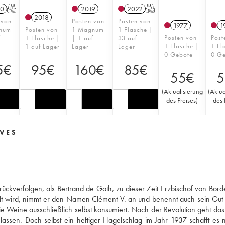
0
T
2019
2022
T
2018
 von
Posten von
Posten von
1977
1
num
Posten von
1 Magnum
1 Flasche |
Posten von
Post
f
1 Flasche |
| 1 auf
33 auf
1 Flasche |
1 Fl
1 auf Lager
Lager
Lager
0 Gebote
0 G
5
€
95
€
160
€
85
€
55
€
5
(
Aktualisierung
(
Aktua
des Preises
)
des 
AVES
rückverfolgen, als Bertrand de Goth, zu dieser Zeit Erzbischof von Bord
 wird, nimmt er den Namen Clément V. an und benennt auch sein Gut 
ie Weine ausschließlich selbst konsumiert. Nach der Revolution geht da
assen. Doch selbst ein heftiger Hagelschlag im Jahr 1937 schafft es n