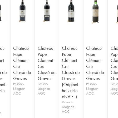
au
Château
Château
Château
Château
Châ
Pape
Pape
Pape
Pape
Pap
nt
Clément
Clément
Clément
Clément
Clé
Cru
Cru
Cru
Cru
Cru
é de
Classé de
Classé de
Classé de
Classé de
Cla
es
Graves
Graves
Graves
Graves
Gra
nal-
Pessac-
Pessac-
(Original-
Pessac-
Pess
Léognan
Léognan
Léognan
Léog
ste
holzkiste
AOC
AOC
AOC
AO
ab 6 Fl.)
)
Pessac-
Léognan
AOC
n