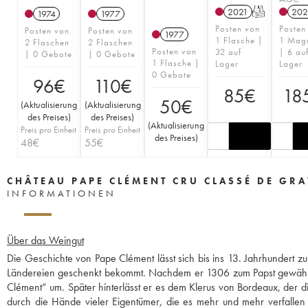
2021
T
202
1974
1977
Posten von
Posten
Posten von
Posten von
1977
1 Flasche |
1 Mag
2 Flaschen
2 Flaschen
Posten von
32 auf
| 6 au
| 0 Gebote
| 0 Gebote
1 Flasche |
Lager
Lager
0 Gebote
96
€
110
€
85
€
18
50
€
(
Aktualisierung
(
Aktualisierung
des Preises
)
des Preises
)
(
Aktualisierung
Preis pro Einheit
Preis pro Einheit
des Preises
)
48
€
55
€
CHÂTEAU PAPE CLÉMENT CRU CLASSÉ DE GR
INFORMATIONEN
Über das Weingut
Die Geschichte von Pape Clément lässt sich bis ins 13. Jahrhundert zu
Ländereien geschenkt bekommt. Nachdem er 1306 zum Papst gewählt
Clément“ um. Später hinterlässt er es dem Klerus von Bordeaux, der d
durch die Hände vieler Eigentümer, die es mehr und mehr verfallen l