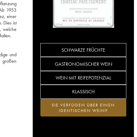
flanzung
 Ab 1953
ez, einer
 Dies ist
n, welche
falten.
SCHWARZE FRÜCHTE
dige und
e großen
GASTRONOMISCHER WEIN
WEIN MIT REIFEPOTENZIAL
KLASSISCH
SIE VERFÜGEN ÜBER EINEN
IDENTISCHEN WEIN?