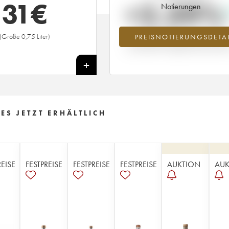
31
€
+2.39%
Notierungen
(Größe 0,75 Liter)
PREISNOTIERUNGSDETAI
Preisanstiegs des Jahrgangs 1960 i
Jahr 2026 im Vergleich zum Jahr 20
+
ES JETZT ERHÄLTLICH
REISE
FESTPREISE
FESTPREISE
FESTPREISE
AUKTION
AUK