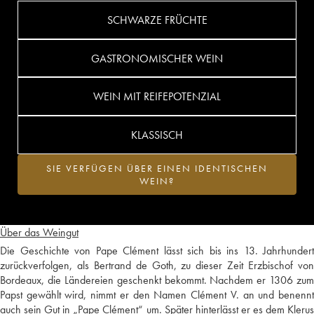
SCHWARZE FRÜCHTE
GASTRONOMISCHER WEIN
WEIN MIT REIFEPOTENZIAL
KLASSISCH
SIE VERFÜGEN ÜBER EINEN IDENTISCHEN
WEIN?
Über das Weingut
Die Geschichte von Pape Clément lässt sich bis ins 13. Jahrhundert
zurückverfolgen, als Bertrand de Goth, zu dieser Zeit Erzbischof von
Bordeaux, die Ländereien geschenkt bekommt. Nachdem er 1306 zum
Papst gewählt wird, nimmt er den Namen Clément V. an und benennt
auch sein Gut in „Pape Clément“ um. Später hinterlässt er es dem Klerus