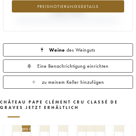
1961
1960
1959
1958
1957
PREISNOTIERUNGSDETAILS
+681.58%
1956
1955
1953
1952
1950
ABWEICHUNG DER NOTIERUNG AKTUELL/PRIMEUR-PREIS
1949
1947
1945
1944
1936
1929
1924
----
Weine
des Weinguts
Eine Benachrichtigung einrichten
zu meinem Keller hinzufügen
CHÂTEAU PAPE CLÉMENT CRU CLASSÉ DE
GRAVES JETZT ERHÄLTLICH
76,50
€
pro 6 | -10%