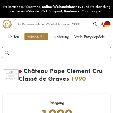
Willkommen auf iDealwine,
online-Weinauktionshaus
und
Weinhandlung
der besten Weine der Welt:
Burgund
,
Bordeaux
,
Champagne
...
Kaufen
Notierung
Wein-Enzyklopädie
VERKAUFEN
Château Pape Clément Cru
Classé de Graves
1990
Jahrgang