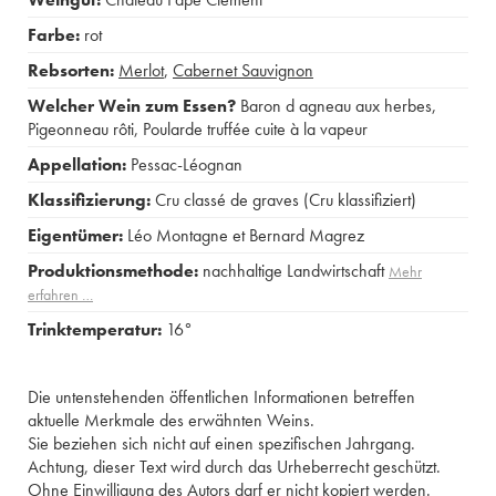
Farbe:
rot
Rebsorten:
Merlot
,
Cabernet Sauvignon
Welcher Wein zum Essen?
Baron d agneau aux herbes
,
Pigeonneau rôti
,
Poularde truffée cuite à la vapeur
Appellation:
Pessac-Léognan
Klassifizierung:
Cru classé de graves (Cru klassifiziert)
Eigentümer:
Léo Montagne et Bernard Magrez
Produktionsmethode:
nachhaltige Landwirtschaft
Mehr
erfahren …
Trinktemperatur:
16°
Die untenstehenden öffentlichen Informationen betreffen
aktuelle Merkmale des erwähnten Weins.
Sie beziehen sich nicht auf einen spezifischen Jahrgang.
Achtung, dieser Text wird durch das Urheberrecht geschützt.
Ohne Einwilligung des Autors darf er nicht kopiert werden.