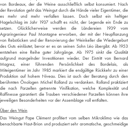
von Bordeaux, der die Weine ausschließlich selbst konsumiert. Nach
der Revolution geht das Weingut durch die Hände vieler Eigentümer, die
es mehr und mehr verfallen lassen. Doch selbst ein heftiger
Hagelschlag im Jahr 1937 schafft es nicht, der Legende ein Ende zu
setzen. Glücklicherweise werden die Ländereien 1939 vom
Agraringenieur Paul Montagne erworben, der mit der Neupflanzung
von Rebstöcken und der Renovierung der Weinkeller die Wiedergeburt
des Guts einläutet, bevor er es an seinen Sohn Léo übergibt. Ab 1953
entstehen eine Reihe guter Jahrgänge. Ab 1975 sinkt die Qualität
aufgrund mangelnder Investitionen wieder. Der Eintritt von Bernard
Magrez, einer führenden Persönlichkeit des Bordelais, als
Miteigentümer im Jahr 1985 markiert die endgültige Rückkehr zu einer
Produktion auf hohem Niveau. Dies ist auch der Beratung durch den
berühmten Önologen Michel Rolland zu verdanken. Rolland praktiziert
die nach Parzellen getrennte Vinifikation, welche Komplexität und
Raffinesse garantiert: die Trauben verschiedener Parzellen können ihre
jeweiligen Besonderheiten vor der Assemblage voll entfalten.
Über den Wein
Das Weingut Pape Clément profitiert vom selben Mikroklima wie das
benachbarte Haut-Brion und produziert sehr aromatische, geschmeidige