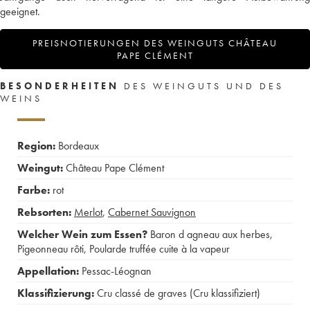
geeignet.
PREISNOTIERUNGEN DES WEINGUTS CHÂTEAU
PAPE CLÉMENT
BESONDERHEITEN
DES WEINGUTS UND DES
WEINS
Region:
Bordeaux
Weingut:
Château Pape Clément
Farbe:
rot
Rebsorten:
Merlot
,
Cabernet Sauvignon
Welcher Wein zum Essen?
Baron d agneau aux herbes
,
Pigeonneau rôti
,
Poularde truffée cuite à la vapeur
Appellation:
Pessac-Léognan
Klassifizierung:
Cru classé de graves (Cru klassifiziert)