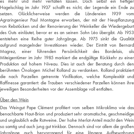
es mehr und mehr verfallen lassen. Doch selbst ein heftiger
Hagelschlag im Jahr 1937 schafft es nicht, der Legende ein Ende zu
setzen. Glücklicherweise werden die Ländereien 1939 vom
Agraringenieur Paul Montagne erworben, der mit der Neupflanzung
von Rebstöcken und der Renovierung der Weinkeller die Wiedergeburt
des Guts einläutet, bevor er es an seinen Sohn Léo übergibt. Ab 1953
entstehen eine Reihe guter Jahrgänge. Ab 1975 sinkt die Qualität
aufgrund mangelnder Investitionen wieder. Der Eintritt von Bernard
Magrez, einer führenden Persönlichkeit des Bordelais, als
Miteigentümer im Jahr 1985 markiert die endgültige Rückkehr zu einer
Produktion auf hohem Niveau. Dies ist auch der Beratung durch den
berühmten Önologen Michel Rolland zu verdanken. Rolland praktiziert
die nach Parzellen getrennte Vinifikation, welche Komplexität und
Raffinesse garantiert: die Trauben verschiedener Parzellen können ihre
jeweiligen Besonderheiten vor der Assemblage voll entfalten.
Über den Wein
Das Weingut Pape Clément profitiert vom selben Mikroklima wie das
benachbarte Haut-Brion und produziert sehr aromatische, geschmeidige
und unglaublich edle Rotweine. Der hohe Merlot-Anteil macht den Wein
so samtig und auch jung gut trinkbar. Dennoch sind vor allem die großen
Jahrgänge auch hervorragend für eine längere Aufbewahrung