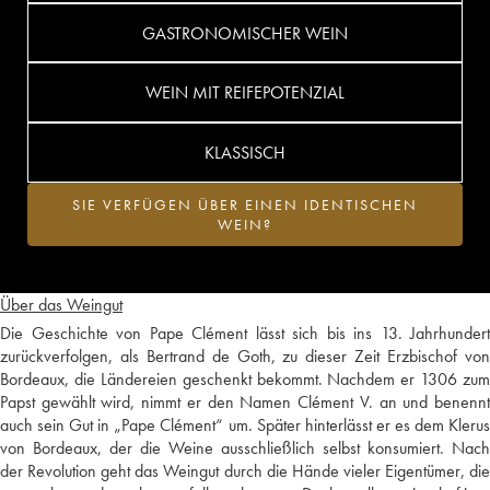
GASTRONOMISCHER WEIN
WEIN MIT REIFEPOTENZIAL
KLASSISCH
SIE VERFÜGEN ÜBER EINEN IDENTISCHEN
WEIN?
Über das Weingut
Die Geschichte von Pape Clément lässt sich bis ins 13. Jahrhundert
zurückverfolgen, als Bertrand de Goth, zu dieser Zeit Erzbischof von
Bordeaux, die Ländereien geschenkt bekommt. Nachdem er 1306 zum
Papst gewählt wird, nimmt er den Namen Clément V. an und benennt
auch sein Gut in „Pape Clément“ um. Später hinterlässt er es dem Klerus
von Bordeaux, der die Weine ausschließlich selbst konsumiert. Nach
der Revolution geht das Weingut durch die Hände vieler Eigentümer, die