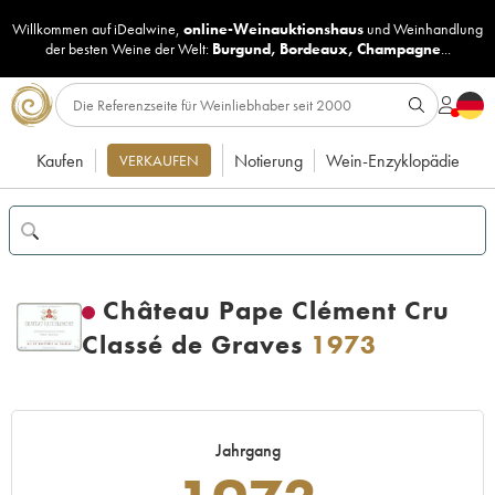
Willkommen auf iDealwine,
online-Weinauktionshaus
und
Weinhandlung
der besten Weine der Welt:
Burgund
,
Bordeaux
,
Champagne
...
Kaufen
Notierung
Wein-Enzyklopädie
VERKAUFEN
Château Pape Clément Cru
Classé de Graves
1973
Jahrgang