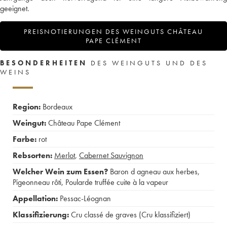
geeignet.
PREISNOTIERUNGEN DES WEINGUTS CHÂTEAU
PAPE CLÉMENT
BESONDERHEITEN
DES WEINGUTS UND DES
WEINS
Region:
Bordeaux
Weingut:
Château Pape Clément
Farbe:
rot
Rebsorten:
Merlot
,
Cabernet Sauvignon
Welcher Wein zum Essen?
Baron d agneau aux herbes
,
Pigeonneau rôti
,
Poularde truffée cuite à la vapeur
Appellation:
Pessac-Léognan
Klassifizierung:
Cru classé de graves (Cru klassifiziert)