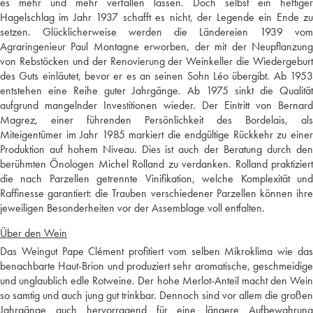
es mehr und mehr verfallen lassen. Doch selbst ein heftiger
Hagelschlag im Jahr 1937 schafft es nicht, der Legende ein Ende zu
setzen. Glücklicherweise werden die Ländereien 1939 vom
Agraringenieur Paul Montagne erworben, der mit der Neupflanzung
von Rebstöcken und der Renovierung der Weinkeller die Wiedergeburt
des Guts einläutet, bevor er es an seinen Sohn Léo übergibt. Ab 1953
entstehen eine Reihe guter Jahrgänge. Ab 1975 sinkt die Qualität
aufgrund mangelnder Investitionen wieder. Der Eintritt von Bernard
Magrez, einer führenden Persönlichkeit des Bordelais, als
Miteigentümer im Jahr 1985 markiert die endgültige Rückkehr zu einer
Produktion auf hohem Niveau. Dies ist auch der Beratung durch den
berühmten Önologen Michel Rolland zu verdanken. Rolland praktiziert
die nach Parzellen getrennte Vinifikation, welche Komplexität und
Raffinesse garantiert: die Trauben verschiedener Parzellen können ihre
jeweiligen Besonderheiten vor der Assemblage voll entfalten.
Über den Wein
Das Weingut Pape Clément profitiert vom selben Mikroklima wie das
benachbarte Haut-Brion und produziert sehr aromatische, geschmeidige
und unglaublich edle Rotweine. Der hohe Merlot-Anteil macht den Wein
so samtig und auch jung gut trinkbar. Dennoch sind vor allem die großen
Jahrgänge auch hervorragend für eine längere Aufbewahrung