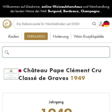
Willkommen auf iDealwine,
online-Weinauktionshaus
und
Weinhandlung
der besten Weine der Welt:
Burgund
,
Bordeaux
,
Champagne
...
Kaufen
Notierung
Wein-Enzyklopädie
VERKAUFEN
Château Pape Clément Cru
Classé de Graves
1949
Jahrgang