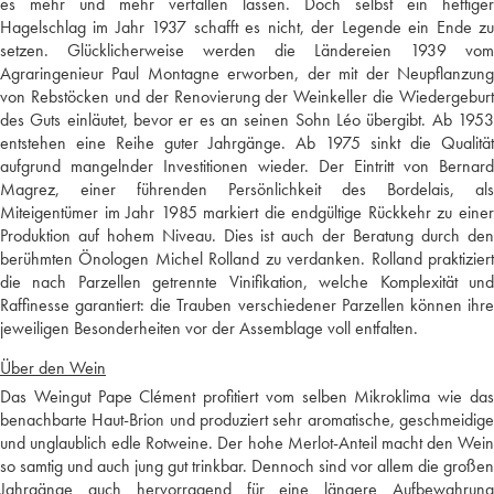
es mehr und mehr verfallen lassen. Doch selbst ein heftiger
Hagelschlag im Jahr 1937 schafft es nicht, der Legende ein Ende zu
setzen. Glücklicherweise werden die Ländereien 1939 vom
Agraringenieur Paul Montagne erworben, der mit der Neupflanzung
von Rebstöcken und der Renovierung der Weinkeller die Wiedergeburt
des Guts einläutet, bevor er es an seinen Sohn Léo übergibt. Ab 1953
entstehen eine Reihe guter Jahrgänge. Ab 1975 sinkt die Qualität
aufgrund mangelnder Investitionen wieder. Der Eintritt von Bernard
Magrez, einer führenden Persönlichkeit des Bordelais, als
Miteigentümer im Jahr 1985 markiert die endgültige Rückkehr zu einer
Produktion auf hohem Niveau. Dies ist auch der Beratung durch den
berühmten Önologen Michel Rolland zu verdanken. Rolland praktiziert
die nach Parzellen getrennte Vinifikation, welche Komplexität und
Raffinesse garantiert: die Trauben verschiedener Parzellen können ihre
jeweiligen Besonderheiten vor der Assemblage voll entfalten.
Über den Wein
Das Weingut Pape Clément profitiert vom selben Mikroklima wie das
benachbarte Haut-Brion und produziert sehr aromatische, geschmeidige
und unglaublich edle Rotweine. Der hohe Merlot-Anteil macht den Wein
so samtig und auch jung gut trinkbar. Dennoch sind vor allem die großen
Jahrgänge auch hervorragend für eine längere Aufbewahrung