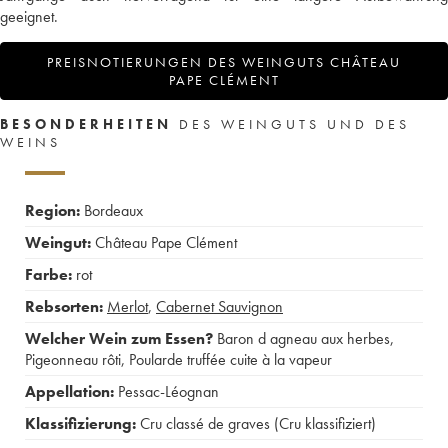
geeignet.
PREISNOTIERUNGEN DES WEINGUTS CHÂTEAU
PAPE CLÉMENT
BESONDERHEITEN
DES WEINGUTS UND DES
WEINS
Region:
Bordeaux
Weingut:
Château Pape Clément
Farbe:
rot
Rebsorten:
Merlot
,
Cabernet Sauvignon
Welcher Wein zum Essen?
Baron d agneau aux herbes
,
Pigeonneau rôti
,
Poularde truffée cuite à la vapeur
Appellation:
Pessac-Léognan
Klassifizierung:
Cru classé de graves (Cru klassifiziert)