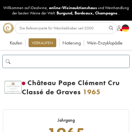
Willkommen auf iDealwine,
online-Weinauktionshaus
und
Weinhandlung
der besten Weine der Welt:
Burgund
,
Bordeaux
,
Champagne
...
Kaufen
Notierung
Wein-Enzyklopädie
VERKAUFEN
Château Pape Clément Cru
Classé de Graves
1965
Jahrgang