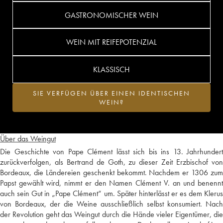
GASTRONOMISCHER WEIN
WEIN MIT REIFEPOTENZIAL
KLASSISCH
SIE VERFÜGEN ÜBER EINEN IDENTISCHEN
WEIN?
Über das Weingut
Die Geschichte von Pape Clément lässt sich bis ins 13. Jahrhundert
zurückverfolgen, als Bertrand de Goth, zu dieser Zeit Erzbischof von
Bordeaux, die Ländereien geschenkt bekommt. Nachdem er 1306 zum
Papst gewählt wird, nimmt er den Namen Clément V. an und benennt
auch sein Gut in „Pape Clément“ um. Später hinterlässt er es dem Klerus
von Bordeaux, der die Weine ausschließlich selbst konsumiert. Nach
der Revolution geht das Weingut durch die Hände vieler Eigentümer, die