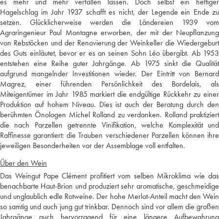
es mehr und mehr verfallen lassen. Doch selbst ein heftiger
Hagelschlag im Jahr 1937 schafft es nicht, der Legende ein Ende zu
setzen. Glücklicherweise werden die Ländereien 1939 vom
Agraringenieur Paul Montagne erworben, der mit der Neupflanzung
von Rebstöcken und der Renovierung der Weinkeller die Wiedergeburt
des Guts einläutet, bevor er es an seinen Sohn Léo übergibt. Ab 1953
entstehen eine Reihe guter Jahrgänge. Ab 1975 sinkt die Qualität
aufgrund mangelnder Investitionen wieder. Der Eintritt von Bernard
Magrez, einer führenden Persönlichkeit des Bordelais, als
Miteigentümer im Jahr 1985 markiert die endgültige Rückkehr zu einer
Produktion auf hohem Niveau. Dies ist auch der Beratung durch den
berühmten Önologen Michel Rolland zu verdanken. Rolland praktiziert
die nach Parzellen getrennte Vinifikation, welche Komplexität und
Raffinesse garantiert: die Trauben verschiedener Parzellen können ihre
jeweiligen Besonderheiten vor der Assemblage voll entfalten.
Über den Wein
Das Weingut Pape Clément profitiert vom selben Mikroklima wie das
benachbarte Haut-Brion und produziert sehr aromatische, geschmeidige
und unglaublich edle Rotweine. Der hohe Merlot-Anteil macht den Wein
so samtig und auch jung gut trinkbar. Dennoch sind vor allem die großen
Jahrgänge auch hervorragend für eine längere Aufbewahrung