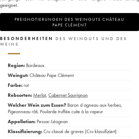
geeignet.
PREISNOTIERUNGEN DES WEINGUTS CHÂTEAU
PAPE CLÉMENT
BESONDERHEITEN
DES WEINGUTS UND DES
WEINS
Region:
Bordeaux
Weingut:
Château Pape Clément
Farbe:
rot
Rebsorten:
Merlot
,
Cabernet Sauvignon
Welcher Wein zum Essen?
Baron d agneau aux herbes
,
Pigeonneau rôti
,
Poularde truffée cuite à la vapeur
Appellation:
Pessac-Léognan
Klassifizierung:
Cru classé de graves (Cru klassifiziert)