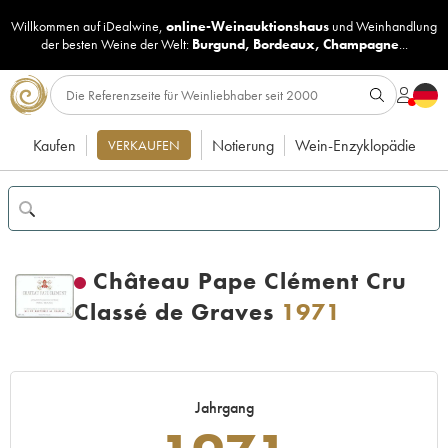
Willkommen auf iDealwine,
online-Weinauktionshaus
und
Weinhandlung
der besten Weine der Welt:
Burgund
,
Bordeaux
,
Champagne
...
Kaufen
Notierung
Wein-Enzyklopädie
VERKAUFEN
Château Pape Clément Cru
Classé de Graves
1971
Jahrgang