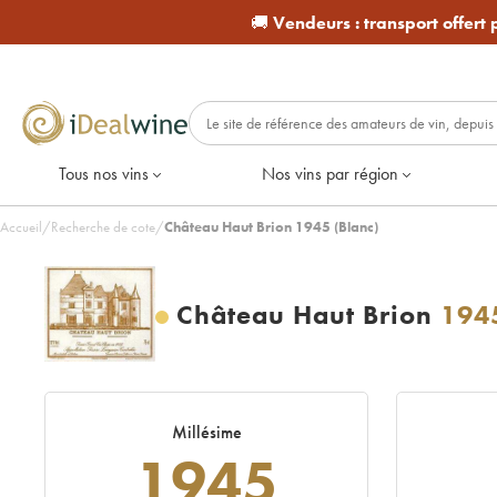
🚚
Vendeurs :
transport offert
Tous nos vins
Nos vins par région
Accueil
/
Recherche de cote
/
Château Haut Brion 1945 (Blanc)
Château Haut Brion
194
Millésime
1945