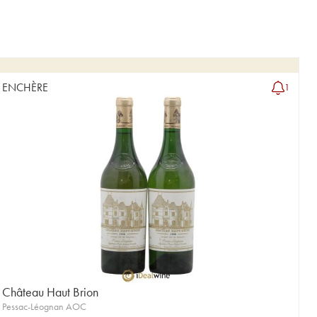
ENCHÈRE
1
Château Haut Brion
Pessac-Léognan AOC