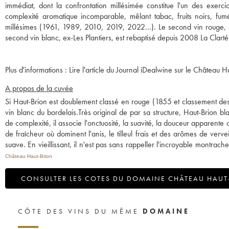
immédiat, dont la confrontation millésimée constitue l'un des exer
complexité aromatique incomparable, mêlant tabac, fruits noirs, fum
millésimes (1961, 1989, 2010, 2019, 2022…). Le second vin rouge, 
Plus d'informations :
Lire l'article du Journal iDealwine sur le Château H
A propos de la cuvée
Si Haut-Brion est doublement classé en rouge (1855 et classement des ro
vin blanc du bordelais.Très original de par sa structure, Haut-Brion 
de complexité, il associe l'onctuosité, la suavité, la douceur apparente d
de fraîcheur où dominent l'anis, le tilleul frais et des arômes de verve
suave. En vieillissant, il n'est pas sans rappeller l'incroyable montrach
Château Haut-Brion
CONSULTER LES COTES DU DOMAINE CHÂTEAU HAUT
CÔTE DES VINS DU MÊME
DOMAINE