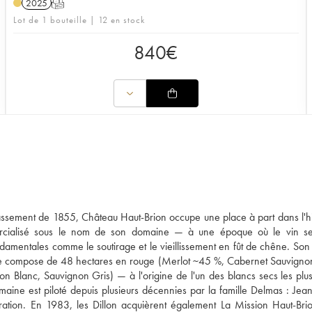
2025
T
Lot de 1 bouteille | 12 en stock
840
€
ssement de 1855, Château Haut-Brion occupe une place à part dans l'hi
mercialisé sous le nom de son domaine — à une époque où le vin se
amentales comme le soutirage et le vieillissement en fût de chêne. Son
, se compose de 48 hectares en rouge (Merlot ~45 %, Cabernet Sauvign
 Blanc, Sauvignon Gris) — à l'origine de l'un des blancs secs les plus
maine est piloté depuis plusieurs décennies par la famille Delmas : Jean
ation. En 1983, les Dillon acquièrent également La Mission Haut-Brio