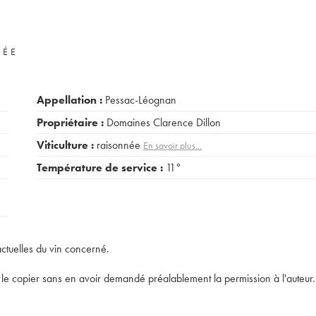
VÉE
Appellation :
Pessac-Léognan
Propriétaire :
Domaines Clarence Dillon
Viticulture :
raisonnée
En savoir plus...
Température de service :
11°
actuelles du vin concerné.
t de le copier sans en avoir demandé préalablement la permission à l'auteur.