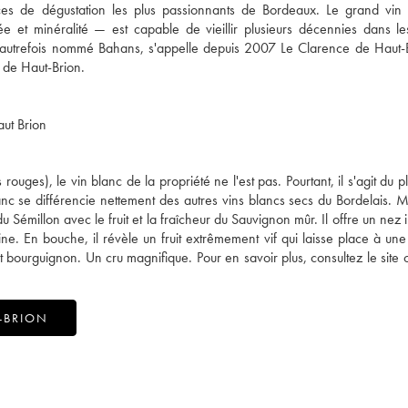
cices de dégustation les plus passionnants de Bordeaux. Le grand vi
ée et minéralité — est capable de vieillir plusieurs décennies dans l
autrefois nommé Bahans, s'appelle depuis 2007 Le Clarence de Haut-B
aut Brion
uges), le vin blanc de la propriété ne l'est pas. Pourtant, il s'agit du p
blanc se différencie nettement des autres vins blancs secs du Bordelais.
u Sémillon avec le fruit et la fraîcheur du Sauvignon mûr. Il offre un nez 
ine. En bouche, il révèle un fruit extrêmement vif qui laisse place à une 
et bourguignon. Un cru magnifique. Pour en savoir plus, consultez le site o
-BRION