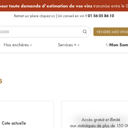
 pour toute demande d’estimation de vos vins
transmise entre le 
Retrait sur place
cliquez ici
|
Un conseil en vin ?
01 56 05 86 10
VENDRE MES VINS
Nos enchères
Services +
✨
Mon Som
5
Accès gratuit et illimité
Tendance actuelle de la cote
Cote actuelle
aux statistiques de plus de 150 