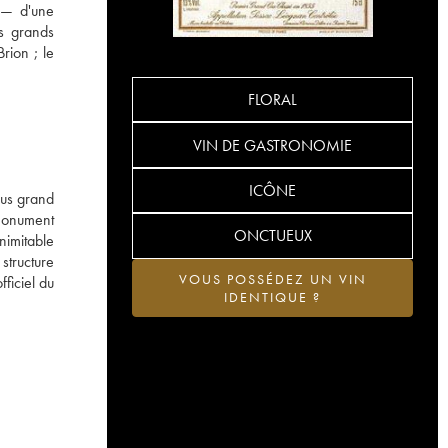
n — d'une
es grands
rion ; le
FLORAL
VIN DE GASTRONOMIE
ICÔNE
lus grand
 Monument
ONCTUEUX
inimitable
structure
VOUS POSSÉDEZ UN VIN
fficiel du
IDENTIQUE ?