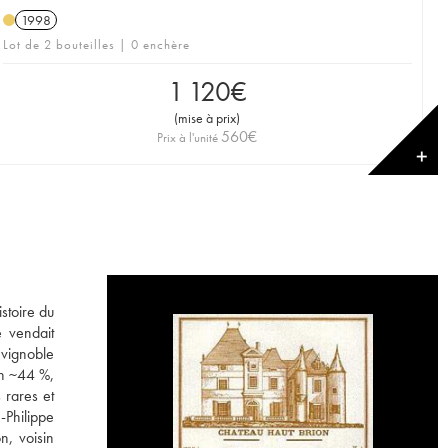
1998
Lot de 2 bouteilles | 0 enchère
1 120
€
(
mise à prix
)
560
€
Prix à l'unité
✕
stoire du
 vendait
 vignoble
on ~44 %,
 rares et
-Philippe
n, voisin