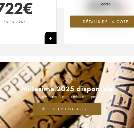
-25%
722
€
cotes
Tendance à la baisse du millésime 1
(format 75cl)
DÉTAILS DE LA COTE
en 2026 par rapport à 2025
+
PRIMEURS
Millésime 2025 disponible
Soyez alerté de sa mise en ligne
CRÉER UNE ALERTE