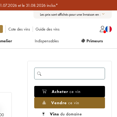
01.07.2026 et le 31.08.2026 inclus*
Les prix sont affichés pour une livraison en :
Cote des vins
Guide des vins
melier
Indispensables
🍇 Primeurs
Acheter
ce vin
Vendre
ce vin
Vins
du domaine
000