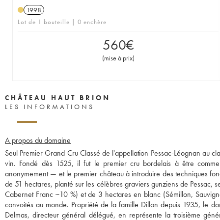
1998
Lot de 1 bouteille | 0 enchère
560
€
(
mise à prix
)
CHÂTEAU HAUT BRION
LES INFORMATIONS
A propos du domaine
Seul Premier Grand Cru Classé de l'appellation Pessac-Léognan au cla
vin. Fondé dès 1525, il fut le premier cru bordelais à être com
anonymement — et le premier château à introduire des techniques fond
de 51 hectares, planté sur les célèbres graviers gunziens de Pessac
Cabernet Franc ~10 %) et de 3 hectares en blanc (Sémillon, Sauvignon
convoités au monde. Propriété de la famille Dillon depuis 1935, le do
Delmas, directeur général délégué, en représente la troisième génér