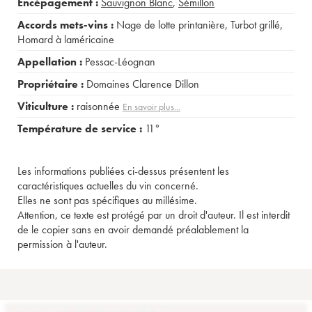
Encépagement :
Sauvignon Blanc
,
Sémillon
Accords mets-vins :
Nage de lotte printanière
,
Turbot grillé
,
Homard à laméricaine
Appellation :
Pessac-Léognan
Propriétaire :
Domaines Clarence Dillon
Viticulture :
raisonnée
En savoir plus...
Température de service :
11°
Les informations publiées ci-dessus présentent les
caractéristiques actuelles du vin concerné.
Elles ne sont pas spécifiques au millésime.
Attention, ce texte est protégé par un droit d'auteur. Il est interdit
de le copier sans en avoir demandé préalablement la
permission à l'auteur.