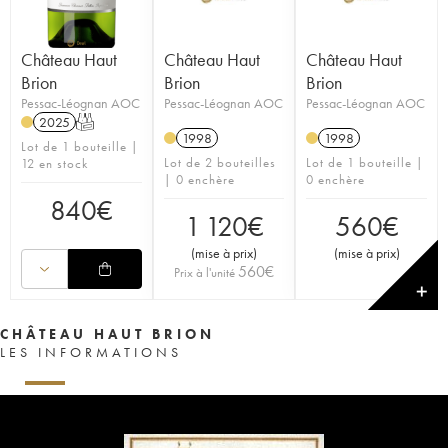
Château Haut
Château Haut
Château Haut
Brion
Brion
Brion
Pessac-Léognan AOC
Pessac-Léognan AOC
Pessac-Léognan AOC
2025
T
1998
1998
Lot de 1 bouteille |
Lot de 2 bouteilles
Lot de 1 bouteille |
12 en stock
| 0 enchère
0 enchère
840
€
1 120
€
560
€
(
mise à prix
)
(
mise à prix
)
560
€
Prix à l'unité
✕
CHÂTEAU HAUT BRION
LES INFORMATIONS