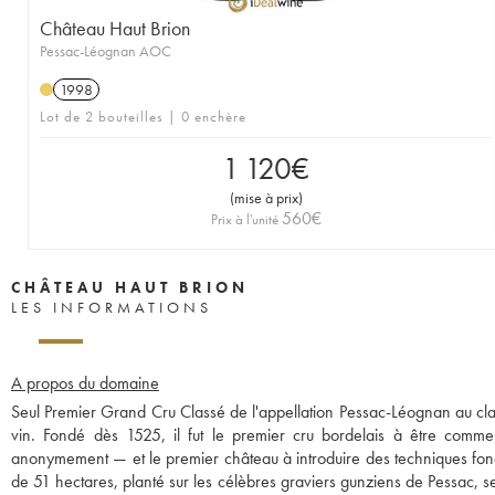
Château Haut Brion
Pessac-Léognan AOC
1998
Lot de 2 bouteilles | 0 enchère
1 120
€
(
mise à prix
)
560
€
Prix à l'unité
CHÂTEAU HAUT BRION
LES INFORMATIONS
A propos du domaine
Seul Premier Grand Cru Classé de l'appellation Pessac-Léognan au cla
vin. Fondé dès 1525, il fut le premier cru bordelais à être com
anonymement — et le premier château à introduire des techniques fond
de 51 hectares, planté sur les célèbres graviers gunziens de Pessac