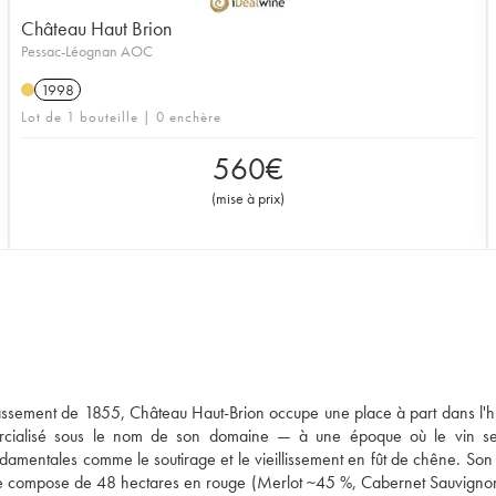
Château Haut Brion
Pessac-Léognan AOC
1998
Lot de 1 bouteille | 0 enchère
560
€
(
mise à prix
)
ssement de 1855, Château Haut-Brion occupe une place à part dans l'hi
mercialisé sous le nom de son domaine — à une époque où le vin se
amentales comme le soutirage et le vieillissement en fût de chêne. Son
, se compose de 48 hectares en rouge (Merlot ~45 %, Cabernet Sauvign