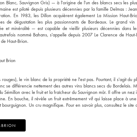
 Blanc, Sauvignon Gris) — à l'origine de l'un des blancs secs les plus
maine est piloté depuis plusieurs décennies par la famille Delmas : Jean
ation. En 1983, les Dillon acquièrent également La Mission Haut-Brio
cices de dégustation les plus passionnants de Bordeaux. Le grand vi
ée et minéralité — est capable de vieillir plusieurs décennies dans l
autrefois nommé Bahans, s'appelle depuis 2007 Le Clarence de Haut-B
aut Brion
uges), le vin blanc de la propriété ne l'est pas. Pourtant, il s'agit du p
blanc se différencie nettement des autres vins blancs secs du Bordelais.
u Sémillon avec le fruit et la fraîcheur du Sauvignon mûr. Il offre un nez 
ine. En bouche, il révèle un fruit extrêmement vif qui laisse place à une 
et bourguignon. Un cru magnifique. Pour en savoir plus, consultez le site o
-BRION