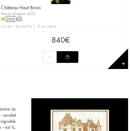
Château Haut Brion
Pessac-Léognan AOC
2025
T
Lot de 1 bouteille | 12 en stock
840
€
✕
stoire du
 vendait
 vignoble
on ~44 %,