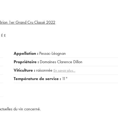
Brion 1er Grand Cru Classé
2022
VÉE
Appellation :
Pessac-Léognan
Propriétaire :
Domaines Clarence Dillon
Viticulture :
raisonnée
En savoir plus...
Température de service :
11°
actuelles du vin concerné.