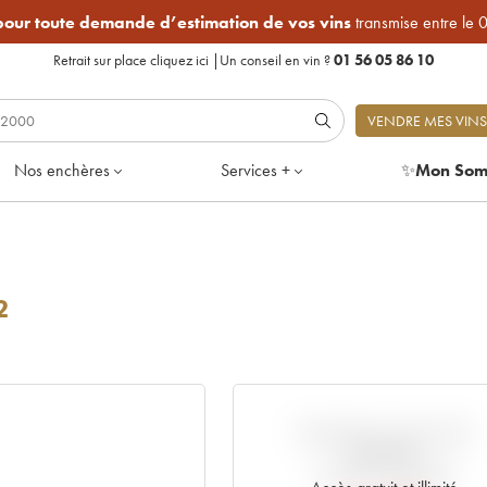
 pour toute demande d’estimation de vos vins
transmise entre le 
Retrait sur place
cliquez ici
|
Un conseil en vin ?
01 56 05 86 10
VENDRE MES VINS
Nos enchères
Services +
✨
Mon Som
2
VARIATION COTE PAR
RAPPORT
AU PRIX PRIMEUR