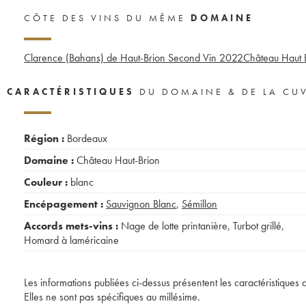
CÔTE DES VINS DU MÊME
DOMAINE
Clarence (Bahans) de Haut-Brion Second Vin
2022
Château Haut 
CARACTÉRISTIQUES
DU DOMAINE & DE LA CU
Région :
Bordeaux
Domaine :
Château Haut-Brion
Couleur :
blanc
Encépagement :
Sauvignon Blanc
,
Sémillon
Accords mets-vins :
Nage de lotte printanière
,
Turbot grillé
,
Homard à laméricaine
Les informations publiées ci-dessus présentent les caractéristiques 
Elles ne sont pas spécifiques au millésime.