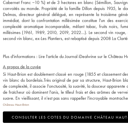
Cabernet Franc ~10 %) et de 3 hectares en blanc (Sémillon, Sauvignon
convoités au monde. Propriété de la famille Dillon depuis 1935, le do
Delmas, directeur général délégué, en représente la troisième génér
immédiat, dont la confrontation millésimée constitue l'un des exer
complexité aromatique incomparable, mêlant tabac, fruits noirs, fum
millésimes (1961, 1989, 2010, 2019, 2022…). Le second vin rouge, 
Plus d'informations :
Lire l'article du Journal iDealwine sur le Château H
A propos de la cuvée
Si Haut-Brion est doublement classé en rouge (1855 et classement des ro
vin blanc du bordelais.Très original de par sa structure, Haut-Brion 
de complexité, il associe l'onctuosité, la suavité, la douceur apparente d
de fraîcheur où dominent l'anis, le tilleul frais et des arômes de verve
suave. En vieillissant, il n'est pas sans rappeller l'incroyable montrach
Château Haut-Brion
CONSULTER LES COTES DU DOMAINE CHÂTEAU HAUT