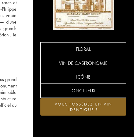
 rares et
-Philippe
n, voisin
n — d'une
es grands
rion ; le
FLORAL
VIN DE GASTRONOMIE
ICÔNE
lus grand
 Monument
ONCTUEUX
inimitable
structure
VOUS POSSÉDEZ UN VIN
fficiel du
IDENTIQUE ?