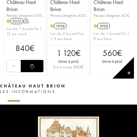
Château Haut
Château Haut
Château Haut
Brion
Brion
Brion
Pessac-Léognan AOC
Pessac-Léognan AOC
Pessac-Léognan AOC
2025
T
1998
1998
Lot de 1 bouteille |
Lot de 2 bouteilles
Lot de 1 bouteille |
12 en stock
| 0 enchère
0 enchère
840
€
1 120
€
560
€
(
mise à prix
)
(
mise à prix
)
560
€
Prix à l'unité
✕
CHÂTEAU HAUT BRION
LES INFORMATIONS