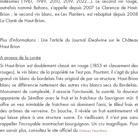
millésimes (1961, 1989, 2010, 2019, 2022…). Le second vin rouge,
autrefois nommé Bahans, s'appelle depuis 2007 Le Clarence de Haut-
Brion ; le second vin blanc, ex-Les Plantiers, est rebaptisé depuis 2008
Plus d'informations :
Lire l'article du Journal iDealwine sur le Châtea
Haut Brion
A propos de la cuvée
Si Haut-Brion est doublement classé en rouge (1855 et classement des
rouges), le vin blanc de la propriété ne l'est pas. Pourtant, il s'agit du plus
grand vin blanc du bordelais.Très original de par sa structure, Haut-Brion
blanc se différencie nettement des autres vins blancs secs du Bordelais.
Monument de complexité, il associe l'onctuosité, la suavité, la douceur
apparente du Sémillon avec le fruit et la fraîcheur du Sauvignon mûr. Il
offre un nez inimitable de fraîcheur où dominent l'anis, le tilleul frais et
des arômes de verveine. En bouche, il révèle un fruit extrêmement vif
qui laisse place à une structure suave. En vieillissant, il n'est pas sans
rappeller l'incroyable montrachet bourguignon. Un cru magnifique. Pour
en savoir plus, consultez le site officiel du
Château Haut-Brion