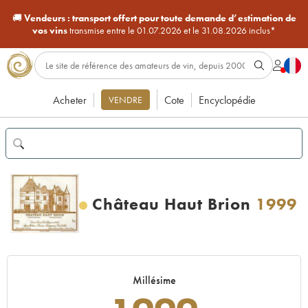
🚚
Vendeurs :
transport offert pour toute demande d’estimation de
vos vins
transmise entre le 01.07.2026 et le 31.08.2026 inclus*
Acheter
Cote
Encyclopédie
VENDRE
Château Haut Brion
1999
Millésime