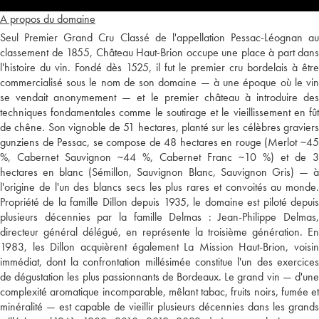
A propos du domaine
Seul Premier Grand Cru Classé de l'appellation Pessac-Léognan au
classement de 1855, Château Haut-Brion occupe une place à part dans
l'histoire du vin. Fondé dès 1525, il fut le premier cru bordelais à être
commercialisé sous le nom de son domaine — à une époque où le vin
se vendait anonymement — et le premier château à introduire des
techniques fondamentales comme le soutirage et le vieillissement en fût
de chêne. Son vignoble de 51 hectares, planté sur les célèbres graviers
gunziens de Pessac, se compose de 48 hectares en rouge (Merlot ~45
%, Cabernet Sauvignon ~44 %, Cabernet Franc ~10 %) et de 3
hectares en blanc (Sémillon, Sauvignon Blanc, Sauvignon Gris) — à
l'origine de l'un des blancs secs les plus rares et convoités au monde.
Propriété de la famille Dillon depuis 1935, le domaine est piloté depuis
plusieurs décennies par la famille Delmas : Jean-Philippe Delmas,
directeur général délégué, en représente la troisième génération. En
1983, les Dillon acquièrent également La Mission Haut-Brion, voisin
immédiat, dont la confrontation millésimée constitue l'un des exercices
de dégustation les plus passionnants de Bordeaux. Le grand vin — d'une
complexité aromatique incomparable, mêlant tabac, fruits noirs, fumée et
minéralité — est capable de vieillir plusieurs décennies dans les grands