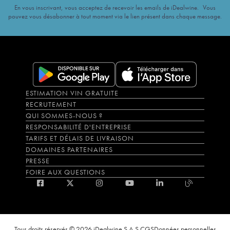
En vous inscrivant, vous acceptez de recevoir les emails de iDealwine. Vous
pouvez vous désabonner à tout moment via le lien présent dans chaque message.
ESTIMATION VIN GRATUITE
RECRUTEMENT
QUI SOMMES-NOUS ?
RESPONSABILITÉ D'ENTREPRISE
TARIFS ET DÉLAIS DE LIVRAISON
DOMAINES PARTENAIRES
PRESSE
FOIRE AUX QUESTIONS
Tous droits réservés © 2026 iDealwine S.A.S.
CGS
Données personnelles