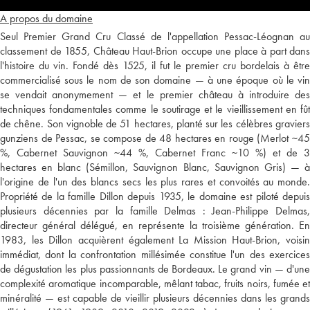
A propos du domaine
Seul Premier Grand Cru Classé de l'appellation Pessac-Léognan au
classement de 1855, Château Haut-Brion occupe une place à part dans
l'histoire du vin. Fondé dès 1525, il fut le premier cru bordelais à être
commercialisé sous le nom de son domaine — à une époque où le vin
se vendait anonymement — et le premier château à introduire des
techniques fondamentales comme le soutirage et le vieillissement en fût
de chêne. Son vignoble de 51 hectares, planté sur les célèbres graviers
gunziens de Pessac, se compose de 48 hectares en rouge (Merlot ~45
%, Cabernet Sauvignon ~44 %, Cabernet Franc ~10 %) et de 3
hectares en blanc (Sémillon, Sauvignon Blanc, Sauvignon Gris) — à
l'origine de l'un des blancs secs les plus rares et convoités au monde.
Propriété de la famille Dillon depuis 1935, le domaine est piloté depuis
plusieurs décennies par la famille Delmas : Jean-Philippe Delmas,
directeur général délégué, en représente la troisième génération. En
1983, les Dillon acquièrent également La Mission Haut-Brion, voisin
immédiat, dont la confrontation millésimée constitue l'un des exercices
de dégustation les plus passionnants de Bordeaux. Le grand vin — d'une
complexité aromatique incomparable, mêlant tabac, fruits noirs, fumée et
minéralité — est capable de vieillir plusieurs décennies dans les grands