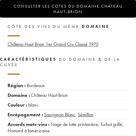
CONSULTER LES COTES DU DOMAINE CHÂTEAU
HAUT-BRION
CÔTE DES VINS DU MÊME
DOMAINE
Château Haut Brion 1er Grand Cru Classé
1970
CARACTÉRISTIQUES
DU DOMAINE & DE LA
CUVÉE
Région :
Bordeaux
Domaine :
Château Haut-Brion
Couleur :
blanc
Encépagement :
Sauvignon Blanc
,
Sémillon
Accords mets-vins :
Nage de lotte printanière
,
Turbot grillé
,
Homard à laméricaine