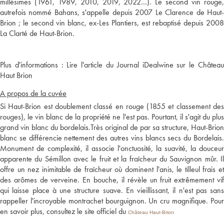
millésimes (1961, 1989, 2010, 2019, 2022…). Le second vin rouge,
autrefois nommé Bahans, s'appelle depuis 2007 Le Clarence de Haut-
Brion ; le second vin blanc, ex-Les Plantiers, est rebaptisé depuis 2008
Plus d'informations :
Lire l'article du Journal iDealwine sur le Châtea
Haut Brion
A propos de la cuvée
Si Haut-Brion est doublement classé en rouge (1855 et classement des
rouges), le vin blanc de la propriété ne l'est pas. Pourtant, il s'agit du plus
grand vin blanc du bordelais.Très original de par sa structure, Haut-Brion
blanc se différencie nettement des autres vins blancs secs du Bordelais.
Monument de complexité, il associe l'onctuosité, la suavité, la douceur
apparente du Sémillon avec le fruit et la fraîcheur du Sauvignon mûr. Il
offre un nez inimitable de fraîcheur où dominent l'anis, le tilleul frais et
des arômes de verveine. En bouche, il révèle un fruit extrêmement vif
qui laisse place à une structure suave. En vieillissant, il n'est pas sans
rappeller l'incroyable montrachet bourguignon. Un cru magnifique. Pour
en savoir plus, consultez le site officiel du
Château Haut-Brion