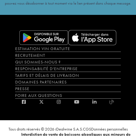
pouvez vous désabonner à tout moment via le lien présent dans chaque message.
ESTIMATION VIN GRATUITE
RECRUTEMENT
QUI SOMMES-NOUS ?
RESPONSABILITÉ D'ENTREPRISE
TARIFS ET DÉLAIS DE LIVRAISON
DOMAINES PARTENAIRES
PRESSE
FOIRE AUX QUESTIONS
Tous droits réservés © 2026 iDealwine S.A.S.
CGS
Données personnelles
Interdiction de vente de boissons alcooliques aux mineurs de