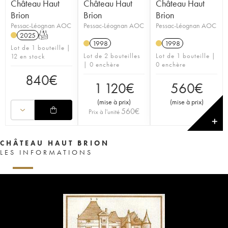
Château Haut
Château Haut
Château Haut
Brion
Brion
Brion
Pessac-Léognan AOC
Pessac-Léognan AOC
Pessac-Léognan AOC
2025
T
1998
1998
Lot de 1 bouteille |
Lot de 2 bouteilles
Lot de 1 bouteille |
12 en stock
| 0 enchère
0 enchère
840
€
1 120
€
560
€
(
mise à prix
)
(
mise à prix
)
560
€
Prix à l'unité
✕
CHÂTEAU HAUT BRION
LES INFORMATIONS