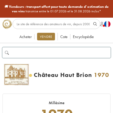
🚚
Vendeurs :
transport offert pour toute demande d’estimation de
vos vins
transmise entre le 01.07.2026 et le 31.08.2026 inclus*
Acheter
Cote
Encyclopédie
VENDRE
Château Haut Brion
1970
Millésime