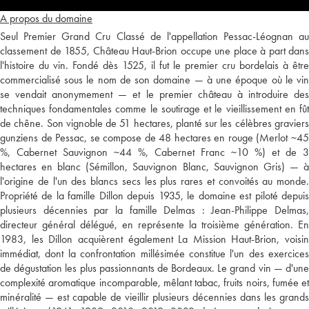
A propos du domaine
Seul Premier Grand Cru Classé de l'appellation Pessac-Léognan au
classement de 1855, Château Haut-Brion occupe une place à part dans
l'histoire du vin. Fondé dès 1525, il fut le premier cru bordelais à être
commercialisé sous le nom de son domaine — à une époque où le vin
se vendait anonymement — et le premier château à introduire des
techniques fondamentales comme le soutirage et le vieillissement en fût
de chêne. Son vignoble de 51 hectares, planté sur les célèbres graviers
gunziens de Pessac, se compose de 48 hectares en rouge (Merlot ~45
%, Cabernet Sauvignon ~44 %, Cabernet Franc ~10 %) et de 3
hectares en blanc (Sémillon, Sauvignon Blanc, Sauvignon Gris) — à
l'origine de l'un des blancs secs les plus rares et convoités au monde.
Propriété de la famille Dillon depuis 1935, le domaine est piloté depuis
plusieurs décennies par la famille Delmas : Jean-Philippe Delmas,
directeur général délégué, en représente la troisième génération. En
1983, les Dillon acquièrent également La Mission Haut-Brion, voisin
immédiat, dont la confrontation millésimée constitue l'un des exercices
de dégustation les plus passionnants de Bordeaux. Le grand vin — d'une
complexité aromatique incomparable, mêlant tabac, fruits noirs, fumée et
minéralité — est capable de vieillir plusieurs décennies dans les grands