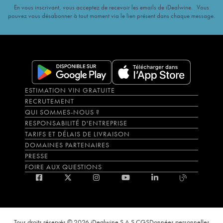
En vous inscrivant, vous acceptez de recevoir les emails de iDealwine. Vous
pouvez vous désabonner à tout moment via le lien présent dans chaque message.
ESTIMATION VIN GRATUITE
RECRUTEMENT
QUI SOMMES-NOUS ?
RESPONSABILITÉ D'ENTREPRISE
TARIFS ET DÉLAIS DE LIVRAISON
DOMAINES PARTENAIRES
PRESSE
FOIRE AUX QUESTIONS
Tous droits réservés © 2026 iDealwine S.A.S.
CGS
Données personnelles