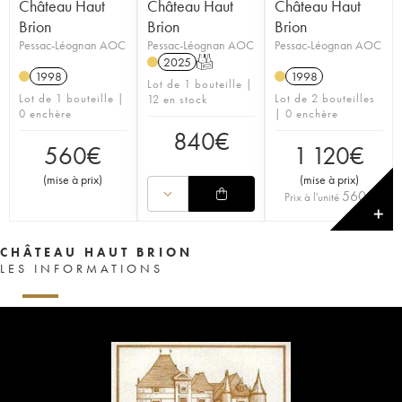
Château Haut
Château Haut
Château Haut
Brion
Brion
Brion
Pessac-Léognan AOC
Pessac-Léognan AOC
Pessac-Léognan AOC
2025
T
1998
1998
Lot de 1 bouteille |
Lot de 1 bouteille |
Lot de 2 bouteilles
12 en stock
0 enchère
| 0 enchère
840
€
560
€
1 120
€
(
mise à prix
)
(
mise à prix
)
560
€
Prix à l'unité
✕
CHÂTEAU HAUT BRION
LES INFORMATIONS