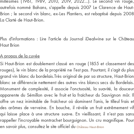
millésimes (1961, 1989, 2010, 2019, 2022…). Le second vin rouge,
autrefois nommé Bahans, s'appelle depuis 2007 Le Clarence de Haut-
Brion ; le second vin blanc, ex-Les Plantiers, est rebaptisé depuis 2008
Plus d'informations :
Lire l'article du Journal iDealwine sur le Châtea
Haut Brion
A propos de la cuvée
Si Haut-Brion est doublement classé en rouge (1855 et classement des
rouges), le vin blanc de la propriété ne l'est pas. Pourtant, il s'agit du plus
grand vin blanc du bordelais.Très original de par sa structure, Haut-Brion
blanc se différencie nettement des autres vins blancs secs du Bordelais.
Monument de complexité, il associe l'onctuosité, la suavité, la douceur
apparente du Sémillon avec le fruit et la fraîcheur du Sauvignon mûr. Il
offre un nez inimitable de fraîcheur où dominent l'anis, le tilleul frais et
des arômes de verveine. En bouche, il révèle un fruit extrêmement vif
qui laisse place à une structure suave. En vieillissant, il n'est pas sans
rappeller l'incroyable montrachet bourguignon. Un cru magnifique. Pour
en savoir plus, consultez le site officiel du
Château Haut-Brion