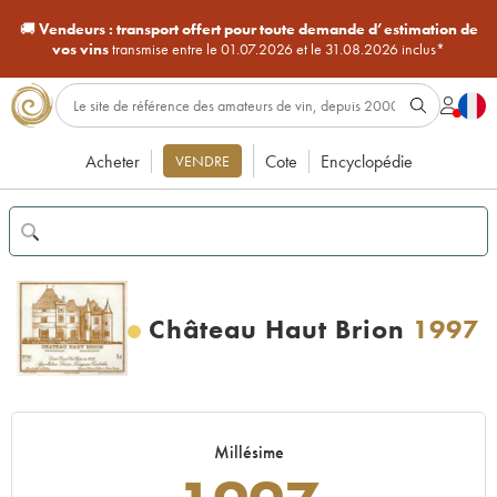
🚚
Vendeurs :
transport offert pour toute demande d’estimation de
vos vins
transmise entre le 01.07.2026 et le 31.08.2026 inclus*
Acheter
Cote
Encyclopédie
VENDRE
Château Haut Brion
1997
Millésime