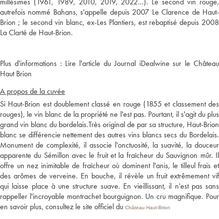
millésimes (1961, 1989, 2010, 2019, 2022…). Le second vin rouge,
autrefois nommé Bahans, s'appelle depuis 2007 Le Clarence de Haut-
Brion ; le second vin blanc, ex-Les Plantiers, est rebaptisé depuis 2008
Plus d'informations :
Lire l'article du Journal iDealwine sur le Châtea
Haut Brion
A propos de la cuvée
Si Haut-Brion est doublement classé en rouge (1855 et classement des
rouges), le vin blanc de la propriété ne l'est pas. Pourtant, il s'agit du plus
grand vin blanc du bordelais.Très original de par sa structure, Haut-Brion
blanc se différencie nettement des autres vins blancs secs du Bordelais.
Monument de complexité, il associe l'onctuosité, la suavité, la douceur
apparente du Sémillon avec le fruit et la fraîcheur du Sauvignon mûr. Il
offre un nez inimitable de fraîcheur où dominent l'anis, le tilleul frais et
des arômes de verveine. En bouche, il révèle un fruit extrêmement vif
qui laisse place à une structure suave. En vieillissant, il n'est pas sans
rappeller l'incroyable montrachet bourguignon. Un cru magnifique. Pour
en savoir plus, consultez le site officiel du
Château Haut-Brion