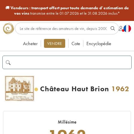
🚚
Vendeurs :
transport offert pour toute demande d’estimation de
vos vins
transmise entre le 01.07.2026 et le 31.08.2026 inclus*
Acheter
Cote
Encyclopédie
VENDRE
Château Haut Brion
1962
Millésime