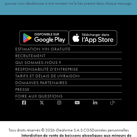
pouvez vous désabonner à tout moment via le lien présent dans chaque message.
ESTIMATION VIN GRATUITE
RECRUTEMENT
QUI SOMMES-NOUS ?
RESPONSABILITÉ D'ENTREPRISE
TARIFS ET DÉLAIS DE LIVRAISON
DOMAINES PARTENAIRES
PRESSE
FOIRE AUX QUESTIONS
Tous droits réservés © 2026 iDealwine S.A.S.
CGS
Données personnelles
Interdiction de vente de boissons alcooliques aux mineurs de