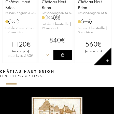
Château Haut
Château Haut
Château Haut
Brion
Brion
Brion
Pessac-Léognan AOC
Pessac-Léognan AOC
Pessac-Léognan AOC
2025
T
1998
1998
Lot de 1 bouteille |
Lot de 2 bouteilles
Lot de 1 bouteille |
12 en stock
| 0 enchère
0 enchère
840
€
1 120
€
560
€
(
mise à prix
)
(
mise à prix
)
560
€
Prix à l'unité
✕
CHÂTEAU HAUT BRION
LES INFORMATIONS