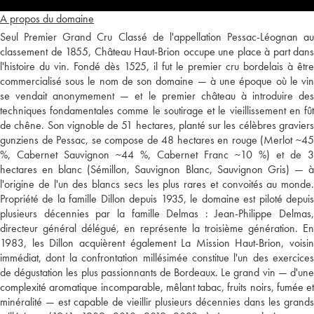
A propos du domaine
Seul Premier Grand Cru Classé de l'appellation Pessac-Léognan au
classement de 1855, Château Haut-Brion occupe une place à part dans
l'histoire du vin. Fondé dès 1525, il fut le premier cru bordelais à être
commercialisé sous le nom de son domaine — à une époque où le vin
se vendait anonymement — et le premier château à introduire des
techniques fondamentales comme le soutirage et le vieillissement en fût
de chêne. Son vignoble de 51 hectares, planté sur les célèbres graviers
gunziens de Pessac, se compose de 48 hectares en rouge (Merlot ~45
%, Cabernet Sauvignon ~44 %, Cabernet Franc ~10 %) et de 3
hectares en blanc (Sémillon, Sauvignon Blanc, Sauvignon Gris) — à
l'origine de l'un des blancs secs les plus rares et convoités au monde.
Propriété de la famille Dillon depuis 1935, le domaine est piloté depuis
plusieurs décennies par la famille Delmas : Jean-Philippe Delmas,
directeur général délégué, en représente la troisième génération. En
1983, les Dillon acquièrent également La Mission Haut-Brion, voisin
immédiat, dont la confrontation millésimée constitue l'un des exercices
de dégustation les plus passionnants de Bordeaux. Le grand vin — d'une
complexité aromatique incomparable, mêlant tabac, fruits noirs, fumée et
minéralité — est capable de vieillir plusieurs décennies dans les grands