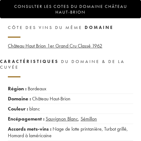
CONSULTER LES COTES DU DOMAINE CHÂTEAU
HAUT-BRION
CÔTE DES VINS DU MÊME
DOMAINE
Château Haut Brion 1er Grand Cru Classé
1962
CARACTÉRISTIQUES
DU DOMAINE & DE LA
CUVÉE
Région :
Bordeaux
Domaine :
Château Haut-Brion
Couleur :
blanc
Encépagement :
Sauvignon Blanc
,
Sémillon
Accords mets-vins :
Nage de lotte printanière
,
Turbot grillé
,
Homard à laméricaine