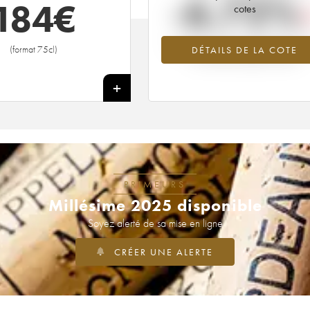
-6.72%
184
€
cotes
Tendance à la baisse du millésime 1
(format 75cl)
DÉTAILS DE LA COTE
en 2026 par rapport à 2025
+
PRIMEURS
Millésime 2025 disponible
Soyez alerté de sa mise en ligne
CRÉER UNE ALERTE