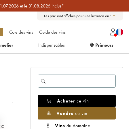
01.07.2026 et le 31.08.2026 inclus*
Les prix sont affichés pour une livraison en :
Cote des vins
Guide des vins
melier
Indispensables
🍇 Primeurs
Acheter
ce vin
Vendre
ce vin
Vins
du domaine
000