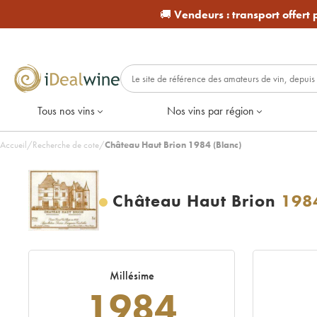
🚚
Vendeurs :
transport offert
Tous nos vins
Nos vins par région
Accueil
/
Recherche de cote
/
Château Haut Brion 1984 (Blanc)
Château Haut Brion
198
Millésime
1984