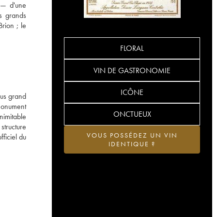
n — d'une
es grands
rion ; le
FLORAL
VIN DE GASTRONOMIE
ICÔNE
lus grand
 Monument
ONCTUEUX
inimitable
structure
VOUS POSSÉDEZ UN VIN
fficiel du
IDENTIQUE ?