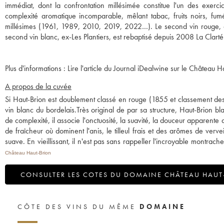
immédiat, dont la confrontation millésimée constitue l'un des exer
complexité aromatique incomparable, mêlant tabac, fruits noirs, fum
millésimes (1961, 1989, 2010, 2019, 2022…). Le second vin rouge, 
Plus d'informations :
Lire l'article du Journal iDealwine sur le Château H
A propos de la cuvée
Si Haut-Brion est doublement classé en rouge (1855 et classement des ro
vin blanc du bordelais.Très original de par sa structure, Haut-Brion 
de complexité, il associe l'onctuosité, la suavité, la douceur apparente d
de fraîcheur où dominent l'anis, le tilleul frais et des arômes de verve
suave. En vieillissant, il n'est pas sans rappeller l'incroyable montrach
Château Haut-Brion
CONSULTER LES COTES DU DOMAINE CHÂTEAU HAUT
CÔTE DES VINS DU MÊME
DOMAINE