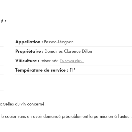
VÉE
Appellation :
Pessac-Léognan
Propriétaire :
Domaines Clarence Dillon
Viticulture :
raisonnée
En savoir plus...
Température de service :
11°
actuelles du vin concerné.
t de le copier sans en avoir demandé préalablement la permission à l'auteur.