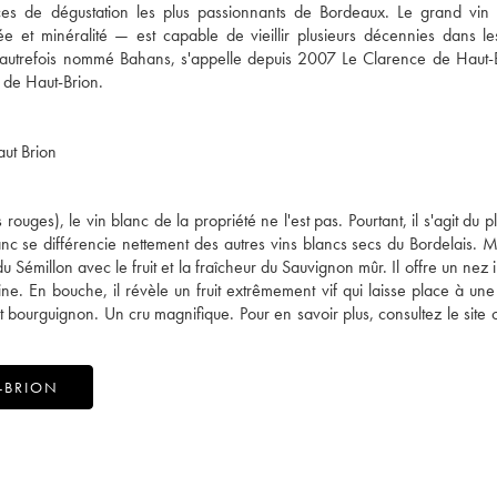
cices de dégustation les plus passionnants de Bordeaux. Le grand vi
ée et minéralité — est capable de vieillir plusieurs décennies dans l
autrefois nommé Bahans, s'appelle depuis 2007 Le Clarence de Haut-B
aut Brion
uges), le vin blanc de la propriété ne l'est pas. Pourtant, il s'agit du p
blanc se différencie nettement des autres vins blancs secs du Bordelais.
u Sémillon avec le fruit et la fraîcheur du Sauvignon mûr. Il offre un nez 
ine. En bouche, il révèle un fruit extrêmement vif qui laisse place à une 
et bourguignon. Un cru magnifique. Pour en savoir plus, consultez le site o
-BRION