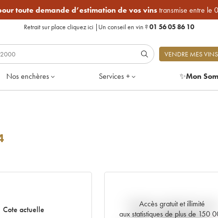
 pour toute demande d’estimation de vos vins
transmise entre le 
Retrait sur place
cliquez ici
|
Un conseil en vin ?
01 56 05 86 10
VENDRE MES VINS
Nos enchères
Services +
✨
Mon Som
4
Accès gratuit et illimité
Tendance actuelle de la cote
Cote actuelle
aux statistiques de plus de 150 