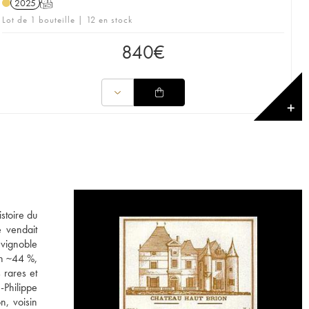
2025
T
Lot de 1 bouteille | 12 en stock
840
€
✕
stoire du
 vendait
 vignoble
on ~44 %,
 rares et
-Philippe
n, voisin