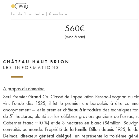
1998
Lot de 1 bouteille | 0 enchère
560
€
(
mise à prix
)
CHÂTEAU HAUT BRION
LES INFORMATIONS
A propos du domaine
Seul Premier Grand Cru Classé de l'appellation Pessac-Léognan au cla
vin. Fondé dès 1525, il fut le premier cru bordelais à être com
anonymement — et le premier château à introduire des techniques fond
de 51 hectares, planté sur les célèbres graviers gunziens de Pessac
Cabernet Franc ~10 %) et de 3 hectares en blanc (Sémillon, Sauvignon
convoités au monde. Propriété de la famille Dillon depuis 1935, le do
Delmas, directeur général délégué, en représente la troisième génér