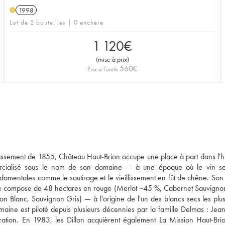
1998
Lot de 2 bouteilles | 0 enchère
1 120
€
(
mise à prix
)
560
€
Prix à l'unité
ssement de 1855, Château Haut-Brion occupe une place à part dans l'hi
mercialisé sous le nom de son domaine — à une époque où le vin se
amentales comme le soutirage et le vieillissement en fût de chêne. Son
, se compose de 48 hectares en rouge (Merlot ~45 %, Cabernet Sauvign
 Blanc, Sauvignon Gris) — à l'origine de l'un des blancs secs les plus
maine est piloté depuis plusieurs décennies par la famille Delmas : Jean
ation. En 1983, les Dillon acquièrent également La Mission Haut-Brio