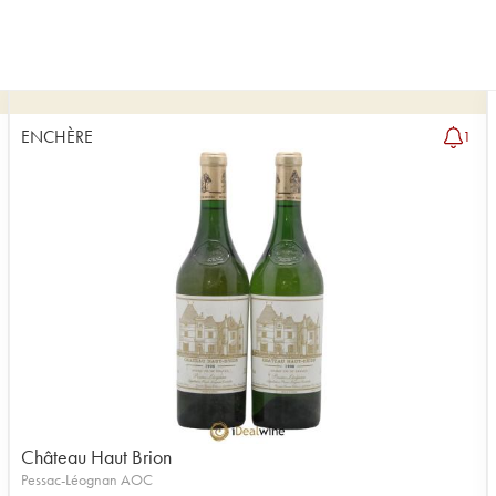
ENCHÈRE
1
Château Haut Brion
Pessac-Léognan AOC