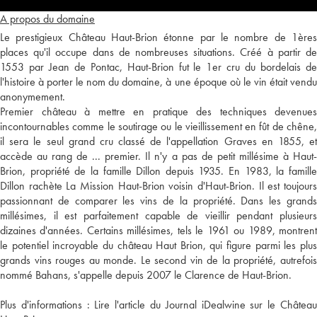
A propos du domaine
Le prestigieux Château Haut-Brion étonne par le nombre de 1ères
places qu'il occupe dans de nombreuses situations. Créé à partir de
1553 par Jean de Pontac, Haut-Brion fut le 1er cru du bordelais de
l'histoire à porter le nom du domaine, à une époque où le vin était vendu
anonymement.
Premier château à mettre en pratique des techniques devenues
incontournables comme le soutirage ou le vieillissement en fût de chêne,
il sera le seul grand cru classé de l'appellation Graves en 1855, et
accède au rang de ... premier. Il n'y a pas de petit millésime à Haut-
Brion, propriété de la famille Dillon depuis 1935. En 1983, la famille
Dillon rachète La Mission Haut-Brion voisin d'Haut-Brion. Il est toujours
passionnant de comparer les vins de la propriété. Dans les grands
millésimes, il est parfaitement capable de vieillir pendant plusieurs
dizaines d'années. Certains millésimes, tels le 1961 ou 1989, montrent
le potentiel incroyable du château Haut Brion, qui figure parmi les plus
grands vins rouges au monde. Le second vin de la propriété, autrefois
nommé Bahans, s'appelle depuis 2007 le Clarence de Haut-Brion.
Plus d'informations :
Lire l'article du Journal iDealwine sur le Châtea