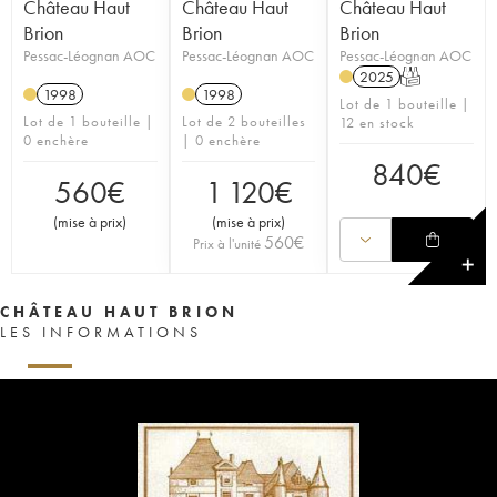
Château Haut
Château Haut
Château Haut
Brion
Brion
Brion
Pessac-Léognan AOC
Pessac-Léognan AOC
Pessac-Léognan AOC
2025
T
1998
1998
Lot de 1 bouteille |
Lot de 1 bouteille |
Lot de 2 bouteilles
12 en stock
0 enchère
| 0 enchère
840
€
560
€
1 120
€
(
mise à prix
)
(
mise à prix
)
560
€
Prix à l'unité
✕
CHÂTEAU HAUT BRION
LES INFORMATIONS