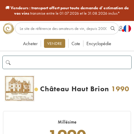
🚚
Vendeurs :
transport offert pour toute demande d’estimation de
vos vins
transmise entre le 01.07.2026 et le 31.08.2026 inclus*
Acheter
Cote
Encyclopédie
VENDRE
Château Haut Brion
1990
Millésime