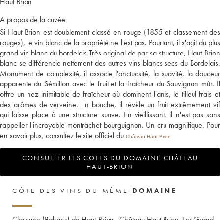
Haut Brion
A propos de la cuvée
Si Haut-Brion est doublement classé en rouge (1855 et classement des
rouges), le vin blanc de la propriété ne l'est pas. Pourtant, il s'agit du plus
grand vin blanc du bordelais.Très original de par sa structure, Haut-Brion
blanc se différencie nettement des autres vins blancs secs du Bordelais.
Monument de complexité, il associe l'onctuosité, la suavité, la douceur
apparente du Sémillon avec le fruit et la fraîcheur du Sauvignon mûr. Il
offre un nez inimitable de fraîcheur où dominent l'anis, le tilleul frais et
des arômes de verveine. En bouche, il révèle un fruit extrêmement vif
qui laisse place à une structure suave. En vieillissant, il n'est pas sans
rappeller l'incroyable montrachet bourguignon. Un cru magnifique. Pour
en savoir plus, consultez le site officiel du
Château Haut-Brion
CONSULTER LES COTES DU DOMAINE CHÂTEAU
HAUT-BRION
CÔTE DES VINS DU MÊME
DOMAINE
Clarence (Bahans) de Haut-Brion
Château Haut Brion 1er Grand