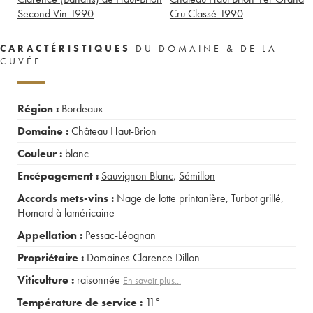
Second Vin
1990
Cru Classé
1990
CARACTÉRISTIQUES
DU DOMAINE & DE LA
CUVÉE
Région :
Bordeaux
Domaine :
Château Haut-Brion
Couleur :
blanc
Encépagement :
Sauvignon Blanc
,
Sémillon
Accords mets-vins :
Nage de lotte printanière
,
Turbot grillé
,
Homard à laméricaine
Appellation :
Pessac-Léognan
Propriétaire :
Domaines Clarence Dillon
Viticulture :
raisonnée
En savoir plus...
Température de service :
11°