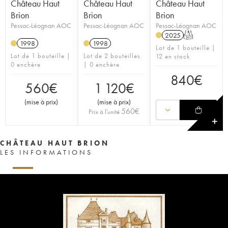
Château Haut
Château Haut
Château Haut
Brion
Brion
Brion
Pessac-Léognan AOC
Pessac-Léognan AOC
Pessac-Léognan AOC
2025
T
1998
1998
Lot de 1 bouteille |
Lot de 1 bouteille |
Lot de 2 bouteilles
12 en stock
0 enchère
| 0 enchère
840
€
560
€
1 120
€
(
mise à prix
)
(
mise à prix
)
560
€
Prix à l'unité
✕
CHÂTEAU HAUT BRION
LES INFORMATIONS