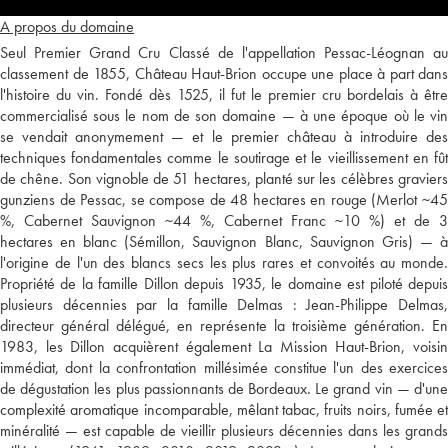
A propos du domaine
Seul Premier Grand Cru Classé de l'appellation Pessac-Léognan au
classement de 1855, Château Haut-Brion occupe une place à part dans
l'histoire du vin. Fondé dès 1525, il fut le premier cru bordelais à être
commercialisé sous le nom de son domaine — à une époque où le vin
se vendait anonymement — et le premier château à introduire des
techniques fondamentales comme le soutirage et le vieillissement en fût
de chêne. Son vignoble de 51 hectares, planté sur les célèbres graviers
gunziens de Pessac, se compose de 48 hectares en rouge (Merlot ~45
%, Cabernet Sauvignon ~44 %, Cabernet Franc ~10 %) et de 3
hectares en blanc (Sémillon, Sauvignon Blanc, Sauvignon Gris) — à
l'origine de l'un des blancs secs les plus rares et convoités au monde.
Propriété de la famille Dillon depuis 1935, le domaine est piloté depuis
plusieurs décennies par la famille Delmas : Jean-Philippe Delmas,
directeur général délégué, en représente la troisième génération. En
1983, les Dillon acquièrent également La Mission Haut-Brion, voisin
immédiat, dont la confrontation millésimée constitue l'un des exercices
de dégustation les plus passionnants de Bordeaux. Le grand vin — d'une
complexité aromatique incomparable, mêlant tabac, fruits noirs, fumée et
minéralité — est capable de vieillir plusieurs décennies dans les grands