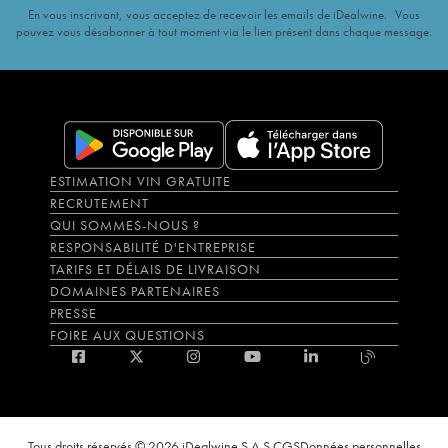
En vous inscrivant, vous acceptez de recevoir les emails de iDealwine. Vous
pouvez vous désabonner à tout moment via le lien présent dans chaque message.
ESTIMATION VIN GRATUITE
RECRUTEMENT
QUI SOMMES-NOUS ?
RESPONSABILITÉ D'ENTREPRISE
TARIFS ET DÉLAIS DE LIVRAISON
DOMAINES PARTENAIRES
PRESSE
FOIRE AUX QUESTIONS
Tous droits réservés © 2026 iDealwine S.A.S.
CGS
Données personnelles