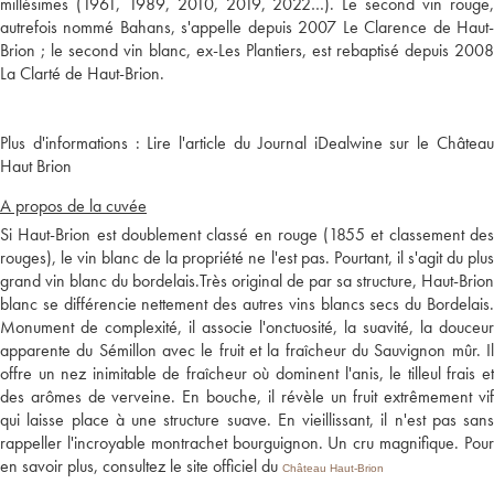
millésimes (1961, 1989, 2010, 2019, 2022…). Le second vin rouge,
autrefois nommé Bahans, s'appelle depuis 2007 Le Clarence de Haut-
Brion ; le second vin blanc, ex-Les Plantiers, est rebaptisé depuis 2008
Plus d'informations :
Lire l'article du Journal iDealwine sur le Châtea
Haut Brion
A propos de la cuvée
Si Haut-Brion est doublement classé en rouge (1855 et classement des
rouges), le vin blanc de la propriété ne l'est pas. Pourtant, il s'agit du plus
grand vin blanc du bordelais.Très original de par sa structure, Haut-Brion
blanc se différencie nettement des autres vins blancs secs du Bordelais.
Monument de complexité, il associe l'onctuosité, la suavité, la douceur
apparente du Sémillon avec le fruit et la fraîcheur du Sauvignon mûr. Il
offre un nez inimitable de fraîcheur où dominent l'anis, le tilleul frais et
des arômes de verveine. En bouche, il révèle un fruit extrêmement vif
qui laisse place à une structure suave. En vieillissant, il n'est pas sans
rappeller l'incroyable montrachet bourguignon. Un cru magnifique. Pour
en savoir plus, consultez le site officiel du
Château Haut-Brion