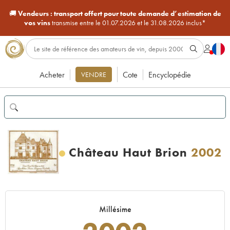
🚚
Vendeurs :
transport offert pour toute demande d’estimation de
vos vins
transmise entre le 01.07.2026 et le 31.08.2026 inclus*
Acheter
Cote
Encyclopédie
VENDRE
Château Haut Brion
2002
Millésime