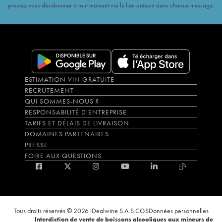
pouvez vous désabonner à tout moment via le lien présent dans chaque message.
ESTIMATION VIN GRATUITE
RECRUTEMENT
QUI SOMMES-NOUS ?
RESPONSABILITÉ D'ENTREPRISE
TARIFS ET DÉLAIS DE LIVRAISON
DOMAINES PARTENAIRES
PRESSE
FOIRE AUX QUESTIONS
Tous droits réservés © 2026 iDealwine S.A.S.
CGS
Données personnelles
Interdiction de vente de boissons alcooliques aux mineurs de