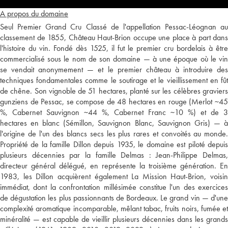
A propos du domaine
Seul Premier Grand Cru Classé de l'appellation Pessac-Léognan au
classement de 1855, Château Haut-Brion occupe une place à part dans
l'histoire du vin. Fondé dès 1525, il fut le premier cru bordelais à être
commercialisé sous le nom de son domaine — à une époque où le vin
se vendait anonymement — et le premier château à introduire des
techniques fondamentales comme le soutirage et le vieillissement en fût
de chêne. Son vignoble de 51 hectares, planté sur les célèbres graviers
gunziens de Pessac, se compose de 48 hectares en rouge (Merlot ~45
%, Cabernet Sauvignon ~44 %, Cabernet Franc ~10 %) et de 3
hectares en blanc (Sémillon, Sauvignon Blanc, Sauvignon Gris) — à
l'origine de l'un des blancs secs les plus rares et convoités au monde.
Propriété de la famille Dillon depuis 1935, le domaine est piloté depuis
plusieurs décennies par la famille Delmas : Jean-Philippe Delmas,
directeur général délégué, en représente la troisième génération. En
1983, les Dillon acquièrent également La Mission Haut-Brion, voisin
immédiat, dont la confrontation millésimée constitue l'un des exercices
de dégustation les plus passionnants de Bordeaux. Le grand vin — d'une
complexité aromatique incomparable, mêlant tabac, fruits noirs, fumée et
minéralité — est capable de vieillir plusieurs décennies dans les grands