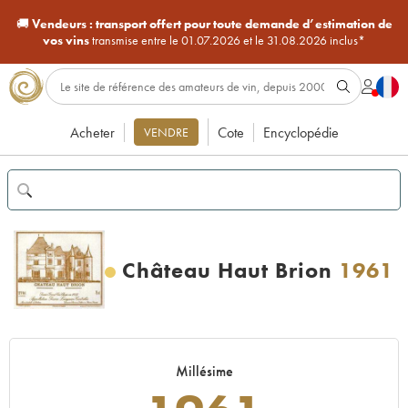
🚚
Vendeurs :
transport offert pour toute demande d’estimation de
vos vins
transmise entre le 01.07.2026 et le 31.08.2026 inclus*
Acheter
Cote
Encyclopédie
VENDRE
Château Haut Brion
1961
Millésime