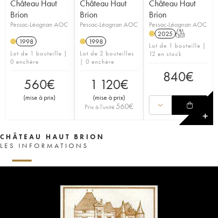
Château Haut
Château Haut
Château Haut
Brion
Brion
Brion
Pessac-Léognan AOC
Pessac-Léognan AOC
Pessac-Léognan AOC
2025
T
1998
1998
Lot de 1 bouteille |
Lot de 1 bouteille |
Lot de 2 bouteilles
12 en stock
0 enchère
| 0 enchère
840
€
560
€
1 120
€
(
mise à prix
)
(
mise à prix
)
560
€
Prix à l'unité
✕
CHÂTEAU HAUT BRION
LES INFORMATIONS