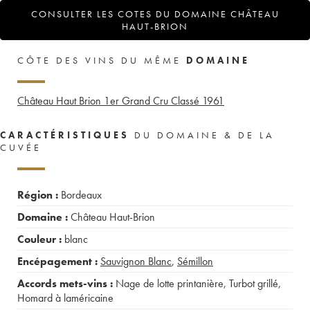
CONSULTER LES COTES DU DOMAINE CHÂTEAU
HAUT-BRION
CÔTE DES VINS DU MÊME
DOMAINE
Château Haut Brion 1er Grand Cru Classé
1961
CARACTÉRISTIQUES
DU DOMAINE & DE LA
CUVÉE
Région :
Bordeaux
Domaine :
Château Haut-Brion
Couleur :
blanc
Encépagement :
Sauvignon Blanc
,
Sémillon
Accords mets-vins :
Nage de lotte printanière
,
Turbot grillé
,
Homard à laméricaine