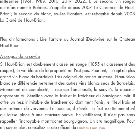
millésimes (1961, 1989, 2010, 2019, 2022…). Le second vin rouge,
autrefois nommé Bahans, s'appelle depuis 2007 Le Clarence de Haut-
Brion ; le second vin blanc, ex-Les Plantiers, est rebaptisé depuis 2008
Plus d'informations :
Lire l'article du Journal iDealwine sur le Châtea
Haut Brion
A propos de la cuvée
Si Haut-Brion est doublement classé en rouge (1855 et classement des
rouges), le vin blanc de la propriété ne l'est pas. Pourtant, il s'agit du plus
grand vin blanc du bordelais.Très original de par sa structure, Haut-Brion
blanc se différencie nettement des autres vins blancs secs du Bordelais.
Monument de complexité, il associe l'onctuosité, la suavité, la douceur
apparente du Sémillon avec le fruit et la fraîcheur du Sauvignon mûr. Il
offre un nez inimitable de fraîcheur où dominent l'anis, le tilleul frais et
des arômes de verveine. En bouche, il révèle un fruit extrêmement vif
qui laisse place à une structure suave. En vieillissant, il n'est pas sans
rappeller l'incroyable montrachet bourguignon. Un cru magnifique. Pour
en savoir plus, consultez le site officiel du
Château Haut-Brion