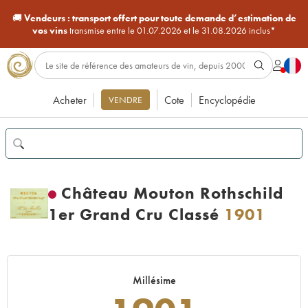
🚚
Vendeurs :
transport offert pour toute demande d’estimation de
vos vins
transmise entre le 01.07.2026 et le 31.08.2026 inclus*
Acheter
Cote
Encyclopédie
VENDRE
Château Mouton Rothschild
1er Grand Cru Classé
1901
Millésime