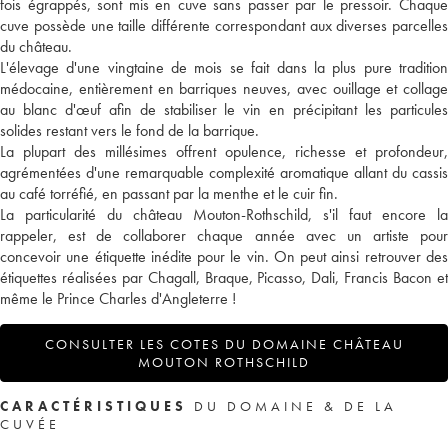
fois égrappés, sont mis en cuve sans passer par le pressoir. Chaque
cuve possède une taille différente correspondant aux diverses parcelles
du château.
L'élevage d'une vingtaine de mois se fait dans la plus pure tradition
médocaine, entièrement en barriques neuves, avec ouillage et collage
au blanc d'œuf afin de stabiliser le vin en précipitant les particules
solides restant vers le fond de la barrique.
La plupart des millésimes offrent opulence, richesse et profondeur,
agrémentées d'une remarquable complexité aromatique allant du cassis
au café torréfié, en passant par la menthe et le cuir fin.
La particularité du château Mouton-Rothschild, s'il faut encore la
rappeler, est de collaborer chaque année avec un artiste pour
concevoir une étiquette inédite pour le vin. On peut ainsi retrouver des
étiquettes réalisées par Chagall, Braque, Picasso, Dali, Francis Bacon et
même le Prince Charles d'Angleterre !
CONSULTER LES COTES DU DOMAINE CHÂTEAU
MOUTON ROTHSCHILD
CARACTÉRISTIQUES
DU DOMAINE & DE LA
CUVÉE