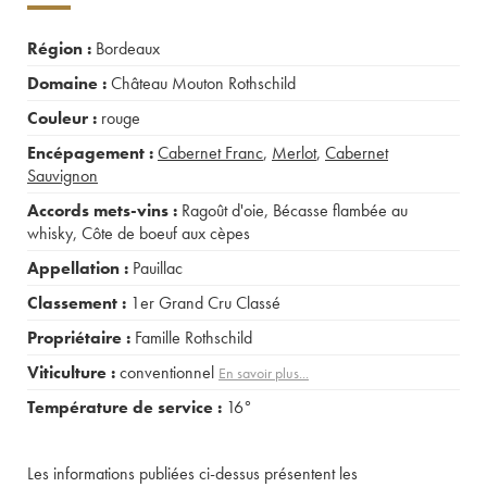
Région :
Bordeaux
Domaine :
Château Mouton Rothschild
Couleur :
rouge
Encépagement :
Cabernet Franc
,
Merlot
,
Cabernet
Sauvignon
Accords mets-vins :
Ragoût d'oie
,
Bécasse flambée au
whisky
,
Côte de boeuf aux cèpes
Appellation :
Pauillac
Classement :
1er Grand Cru Classé
Propriétaire :
Famille Rothschild
Viticulture :
conventionnel
En savoir plus...
Température de service :
16°
Les informations publiées ci-dessus présentent les