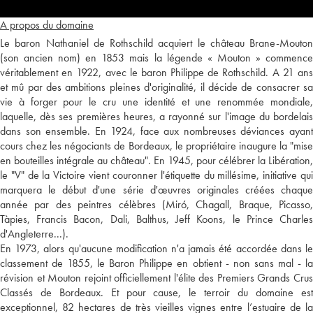
A propos du domaine
Le baron Nathaniel de Rothschild acquiert le château Brane-Mouton
(son ancien nom) en 1853 mais la légende « Mouton » commence
véritablement en 1922, avec le baron Philippe de Rothschild. A 21 ans
et mû par des ambitions pleines d'originalité, il décide de consacrer sa
vie à forger pour le cru une identité et une renommée mondiale,
laquelle, dès ses premières heures, a rayonné sur l'image du bordelais
dans son ensemble. En 1924, face aux nombreuses déviances ayant
cours chez les négociants de Bordeaux, le propriétaire inaugure la "mise
en bouteilles intégrale au château". En 1945, pour célébrer la Libération,
le "V" de la Victoire vient couronner l'étiquette du millésime, initiative qui
marquera le début d'une série d'œuvres originales créées chaque
année par des peintres célèbres (Miró, Chagall, Braque, Picasso,
Tàpies, Francis Bacon, Dali, Balthus, Jeff Koons, le Prince Charles
d'Angleterre...).
En 1973, alors qu'aucune modification n'a jamais été accordée dans le
classement de 1855, le Baron Philippe en obtient - non sans mal - la
révision et Mouton rejoint officiellement l'élite des Premiers Grands Crus
Classés de Bordeaux. Et pour cause, le terroir du domaine est
exceptionnel, 82 hectares de très vieilles vignes entre l’estuaire de la