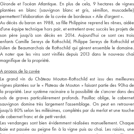
Gironde et l’océan Atlantique. En plus de cela, 9 hectares de vignes
plantées en blanc (sauvignon blanc et gris, sémillon, muscadelle)
permettent l’élaboration de la cuvée de bordeaux « Aile d’argent ».
Au décès du baron en 1988, sa fille Philippine reprend les rênes, aidée
d'une équipe technique hors pair, et entretient avec succès les projets de
son père jusqu'à son décès en 2014. Aujourd'hui ce sont ces trois
enfants Camille Sereys de Rothschild, Philippe Sereys de Rothschild et
Julien de Beaumarchais de Rothschild qui gèrent ensemble le domaine.
A noter que les vins sont vinifiés depuis 2013 dans le nouveau chai
magnifique de la propriété.
A propos de la cuvée
Le grand vin du Château Mouton-Rothschild est issu des meilleures
vignes plantées sur le « Plateau de Mouton » faisant partie des 90ha de
la propriété. Leur système racinaire a la possibilité de s'ancrer dans des
sols de graves particulièrement profonds. Pauillac oblige, le cabernet
sauvignon domine très largement l'assemblage. On peut en retrouver
jusqu'à 80% selon les millésimes, complétés par du merlot et une touche
de cabernet franc et de petit verdot.
Les vendanges sont bien évidemment réalisées manuellement. Chaque
baie est passée au peigne fin à la vigne puis au chai. Les raisins, une