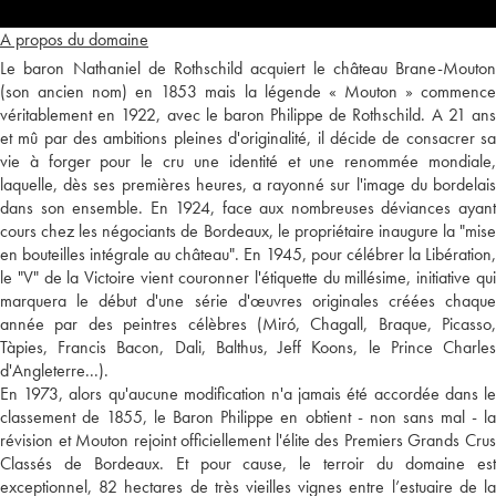
A propos du domaine
Le baron Nathaniel de Rothschild acquiert le château Brane-Mouton
(son ancien nom) en 1853 mais la légende « Mouton » commence
véritablement en 1922, avec le baron Philippe de Rothschild. A 21 ans
et mû par des ambitions pleines d'originalité, il décide de consacrer sa
vie à forger pour le cru une identité et une renommée mondiale,
laquelle, dès ses premières heures, a rayonné sur l'image du bordelais
dans son ensemble. En 1924, face aux nombreuses déviances ayant
cours chez les négociants de Bordeaux, le propriétaire inaugure la "mise
en bouteilles intégrale au château". En 1945, pour célébrer la Libération,
le "V" de la Victoire vient couronner l'étiquette du millésime, initiative qui
marquera le début d'une série d'œuvres originales créées chaque
année par des peintres célèbres (Miró, Chagall, Braque, Picasso,
Tàpies, Francis Bacon, Dali, Balthus, Jeff Koons, le Prince Charles
d'Angleterre...).
En 1973, alors qu'aucune modification n'a jamais été accordée dans le
classement de 1855, le Baron Philippe en obtient - non sans mal - la
révision et Mouton rejoint officiellement l'élite des Premiers Grands Crus
Classés de Bordeaux. Et pour cause, le terroir du domaine est
exceptionnel, 82 hectares de très vieilles vignes entre l’estuaire de la