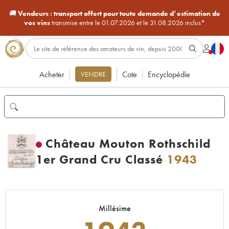
🚚
Vendeurs :
transport offert pour toute demande d’estimation de
vos vins
transmise entre le 01.07.2026 et le 31.08.2026 inclus*
Acheter
Cote
Encyclopédie
VENDRE
Château Mouton Rothschild
1er Grand Cru Classé
1943
Millésime