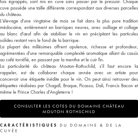
fois égrappés, sont mis en cuve sans passer par le pressoir. Chaque
cuve possède une taille différente correspondant aux diverses parcelles
du château.
L'élevage d'une vingtaine de mois se fait dans la plus pure tradition
médocaine, entièrement en barriques neuves, avec ouillage et collage
au blanc d'œuf afin de stabiliser le vin en précipitant les particules
solides restant vers le fond de la barrique.
La plupart des millésimes offrent opulence, richesse et profondeur,
agrémentées d'une remarquable complexité aromatique allant du cassis
au café torréfié, en passant par la menthe et le cuir fin.
La particularité du château Mouton-Rothschild, s'il faut encore la
rappeler, est de collaborer chaque année avec un artiste pour
concevoir une étiquette inédite pour le vin. On peut ainsi retrouver des
étiquettes réalisées par Chagall, Braque, Picasso, Dali, Francis Bacon et
même le Prince Charles d'Angleterre !
CONSULTER LES COTES DU DOMAINE CHÂTEAU
MOUTON ROTHSCHILD
CARACTÉRISTIQUES
DU DOMAINE & DE LA
CUVÉE