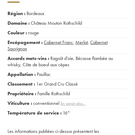
Région :
Bordeaux
Domaine :
Château Mouton Rothschild
Couleur :
rouge
Encépagement :
Cabernet Franc
,
Merlot
,
Cabernet
Sauvignon
Accords mets-vins :
Ragoût d'oie
,
Bécasse flambée au
whisky
,
Côte de boeuf aux cèpes
Appellation :
Pauillac
Classement :
1er Grand Cru Classé
Propriétaire :
Famille Rothschild
Viticulture :
conventionnel
En savoir plus...
Température de service :
16°
Les informations publiées ci-dessus présentent les