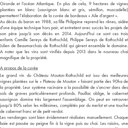
Gironde et l’océan Atlantique. En plus de cela, 9 hectares de vignes
plantées en blanc (sauvignon blanc et gris, sémillon, muscadelle)
permettent l’élaboration de la cuvée de bordeaux « Aile d’argent ».
Au décès du baron en 1988, sa fille Philippine reprend les rênes, aidée
d'une équipe technique hors pair, et entretient avec succès les projets de
son père jusqu'à son décès en 2014. Aujourd'hui ce sont ces trois
enfants Camille Sereys de Rothschild, Philippe Sereys de Rothschild et
Julien de Beaumarchais de Rothschild qui gèrent ensemble le domaine.
A noter que les vins sont vinifiés depuis 2013 dans le nouveau chai
magnifique de la propriété.
A propos de la cuvée
Le grand vin du Château Mouton-Rothschild est issu des meilleures
vignes plantées sur le « Plateau de Mouton » faisant partie des 90ha de
la propriété. Leur système racinaire a la possibilité de s'ancrer dans des
sols de graves particulièrement profonds. Pauillac oblige, le cabernet
sauvignon domine très largement l'assemblage. On peut en retrouver
jusqu'à 80% selon les millésimes, complétés par du merlot et une touche
de cabernet franc et de petit verdot.
Les vendanges sont bien évidemment réalisées manuellement. Chaque
baie est passée au peigne fin à la vigne puis au chai. Les raisins, une