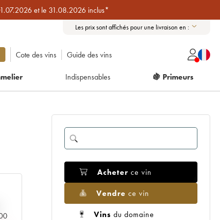
01.07.2026 et le 31.08.2026 inclus*
Les prix sont affichés pour une livraison en :
Cote des vins
Guide des vins
melier
Indispensables
🍇 Primeurs
Acheter
ce vin
Vendre
ce vin
Vins
du domaine
000