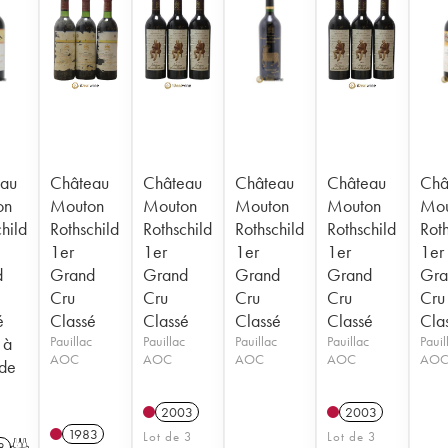
au
Château
Château
Château
Château
Châ
on
Mouton
Mouton
Mouton
Mouton
Mou
hild
Rothschild
Rothschild
Rothschild
Rothschild
Roth
1er
1er
1er
1er
1er
d
Grand
Grand
Grand
Grand
Gra
Cru
Cru
Cru
Cru
Cru
é
Classé
Classé
Classé
Classé
Cla
 à
Pauillac
Pauillac
Pauillac
Pauillac
Pauil
AOC
AOC
AOC
AOC
AO
 de
2003
2003
1983
Lot de 3
Lot de 3
8
T