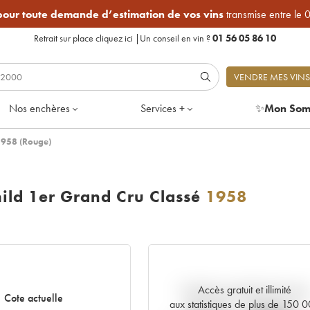
 pour toute demande d’estimation de vos vins
transmise entre le 
Retrait sur place
cliquez ici
|
Un conseil en vin ?
01 56 05 86 10
VENDRE MES VINS
Nos enchères
Services +
✨
Mon Som
1958 (Rouge)
ild 1er Grand Cru Classé
1958
Accès gratuit et illimité
Tendance actuelle de la cote
Cote actuelle
aux statistiques de plus de 150 