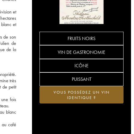
vision et
 hectares
 blanc et
ts de son
FRUITS NOIRS
Julien de
que de la
VIN DE GASTRONOMIE
ICÔNE
ropriété.
PUISSANT
mine très
 de petit
VOUS POSSÉDEZ UN VIN
IDENTIQUE ?
 une fois
teau.
 au blanc
s au café