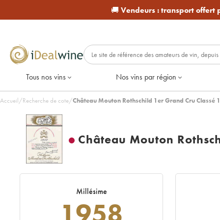
🚚
Vendeurs :
transport offert
Tous nos vins
Nos vins par région
Accueil
/
Recherche de cote
/
Château Mouton Rothschild 1er Grand Cru Classé 
Château Mouton Rothsch
Millésime
1958