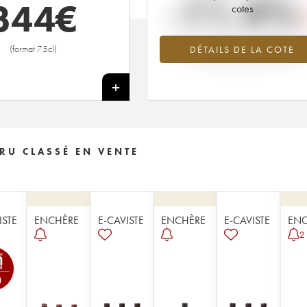
-11.4%
344
€
cotes
Tendance à la baisse du millésime 1
(format 75cl)
DÉTAILS DE LA COTE
en 2026 par rapport à 2025
+
RU CLASSÉ EN VENTE
ISTE
ENCHÈRE
E-CAVISTE
ENCHÈRE
E-CAVISTE
ENC
2
0