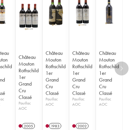
teau
Château
Château
Château
Château
ton
Mouton
Mouton
Mouton
Mouton
schild
Rothschild
Rothschild
Rothschild
Rothschild
1er
1er
1er
1er
nd
Grand
Grand
Grand
Grand
Cru
Cru
Cru
Cru
ssé
Classé
Classé
Classé
Classé
lac
Pauillac
Pauillac
Pauillac
Pauillac
C
AOC
AOC
AOC
AOC
2005
1983
2002