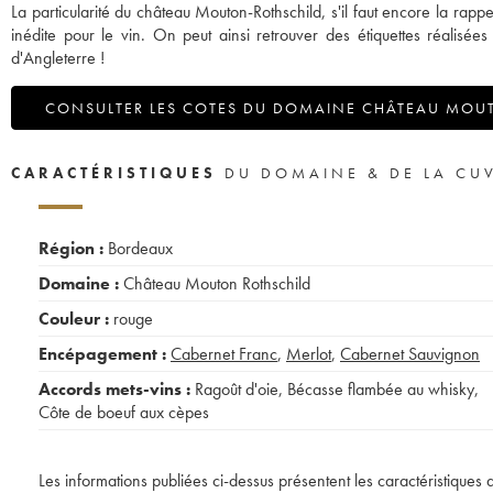
La particularité du château Mouton-Rothschild, s'il faut encore la rap
inédite pour le vin. On peut ainsi retrouver des étiquettes réalisé
d'Angleterre !
CONSULTER LES COTES DU DOMAINE CHÂTEAU MOU
CARACTÉRISTIQUES
DU DOMAINE & DE LA CU
Région :
Bordeaux
Domaine :
Château Mouton Rothschild
Couleur :
rouge
Encépagement :
Cabernet Franc
,
Merlot
,
Cabernet Sauvignon
Accords mets-vins :
Ragoût d'oie
,
Bécasse flambée au whisky
,
Côte de boeuf aux cèpes
Les informations publiées ci-dessus présentent les caractéristiques 