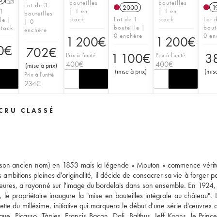
bouteilles
bouteilles
Lot de 3
2000
1
| 1 en
| 1 en
 1
bouteilles
stock
Lot de 1
stock
Lot 
le |
| 0
bouteille |
bout
stock
enchère
0 enchère
0 en
1 200
€
1 200
€
0
€
702
€
1 100
€
3
Prix à l'unité
Prix à l'unité
400
€
400
€
(
mise à prix
)
(
mise à prix
)
(
mise
Prix à l'unité
234
€
CRU CLASSÉ
 (son ancien nom) en 1853 mais la légende « Mouton » commence véri
mbitions pleines d'originalité, il décide de consacrer sa vie à forger po
eures, a rayonné sur l'image du bordelais dans son ensemble. En 1924,
e propriétaire inaugure la "mise en bouteilles intégrale au château".
uette du millésime, initiative qui marquera le début d'une série d'œuvres 
, Picasso, Tàpies, Francis Bacon, Dali, Balthus, Jeff Koons, le Princ