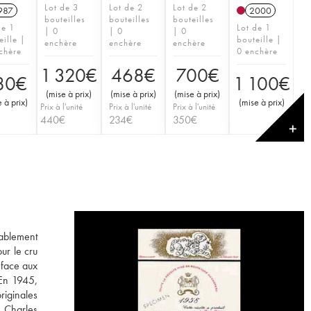
Lot de 3
Lot de 2
Lot de 2
987
2000
bouteilles
bouteilles
bouteilles
de 1
Lot de 1
| 0
| 0
| 0
eille |
bouteille |
enchère
enchère
enchère
chère
0 enchère
1 320
€
468
€
700
€
80
€
1 100
€
(
mise à prix
)
(
mise à prix
)
(
mise à prix
)
 à prix
)
(
mise à prix
)
Prix à l'unité
Prix à l'unité
Prix à l'unité
440
€
234
€
350
€
✕
tablement
ur le cru
 face aux
 En 1945,
originales
e Charles