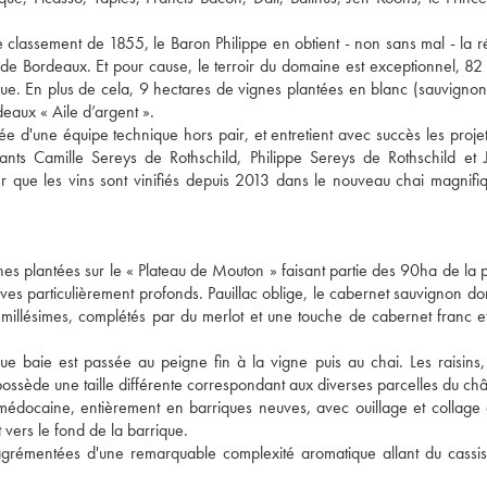
 classement de 1855, le Baron Philippe en obtient - non sans mal - la ré
s de Bordeaux. Et pour cause, le terroir du domaine est exceptionnel, 82
tique. En plus de cela, 9 hectares de vignes plantées en blanc (sauvignon
deaux « Aile d’argent ».
ée d'une équipe technique hors pair, et entretient avec succès les proje
nts Camille Sereys de Rothschild, Philippe Sereys de Rothschild et 
 que les vins sont vinifiés depuis 2013 dans le nouveau chai magnifi
es plantées sur le « Plateau de Mouton » faisant partie des 90ha de la p
aves particulièrement profonds. Pauillac oblige, le cabernet sauvignon do
illésimes, complétés par du merlot et une touche de cabernet franc et
baie est passée au peigne fin à la vigne puis au chai. Les raisins,
ossède une taille différente correspondant aux diverses parcelles du châ
n médocaine, entièrement en barriques neuves, avec ouillage et collage
nt vers le fond de la barrique.
 agrémentées d'une remarquable complexité aromatique allant du cassi