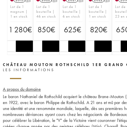
Lot de 1
Lot de 1
Lot de 1
Lot de 1
Lot de
magnum |
bouteille |
bouteille |
bouteille |
bouteil
1 en stock
46 en stock
6 en stock
1 en stock
23 en 
1 280
€
850
€
625
€
820
€
65
CHÂTEAU MOUTON ROTHSCHILD 1ER GRAND 
LES INFORMATIONS
A propos du domaine
Le baron Nathaniel de Rothschild acquiert le château Brane-Mouton
en 1922, avec le baron Philippe de Rothschild. A 21 ans et mû par des a
une identité et une renommée mondiale, laquelle, dès ses premières h
nombreuses déviances ayant cours chez les négociants de Bordeaux, l
pour célébrer la Libération, le "V" de la Victoire vient couronner l'étiq
créées chaque année par des peintres célèbres (Miró, Chagall, Braque