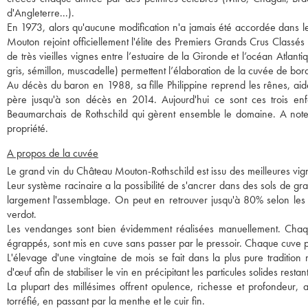
d'Angleterre...).
En 1973, alors qu'aucune modification n'a jamais été accordée dans le
Mouton rejoint officiellement l'élite des Premiers Grands Crus Classé
de très vieilles vignes entre l’estuaire de la Gironde et l’océan Atlan
gris, sémillon, muscadelle) permettent l’élaboration de la cuvée de bor
Au décès du baron en 1988, sa fille Philippine reprend les rênes, aid
père jusqu'à son décès en 2014. Aujourd'hui ce sont ces trois enfa
Beaumarchais de Rothschild qui gèrent ensemble le domaine. A noter
propriété.
A propos de la cuvée
Le grand vin du Château Mouton-Rothschild est issu des meilleures vign
Leur système racinaire a la possibilité de s'ancrer dans des sols de gr
largement l'assemblage. On peut en retrouver jusqu'à 80% selon les m
verdot.
Les vendanges sont bien évidemment réalisées manuellement. Chaque 
égrappés, sont mis en cuve sans passer par le pressoir. Chaque cuve p
L'élevage d'une vingtaine de mois se fait dans la plus pure traditio
d'œuf afin de stabiliser le vin en précipitant les particules solides resta
La plupart des millésimes offrent opulence, richesse et profondeur,
torréfié, en passant par la menthe et le cuir fin.