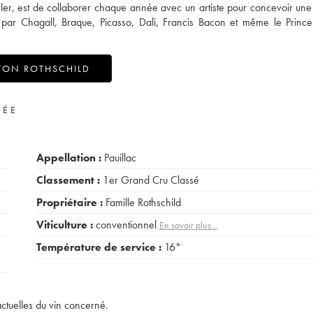
peler, est de collaborer chaque année avec un artiste pour concevoir une 
es par Chagall, Braque, Picasso, Dali, Francis Bacon et même le Princ
TON ROTHSCHILD
VÉE
Appellation :
Pauillac
Classement :
1er Grand Cru Classé
Propriétaire :
Famille Rothschild
Viticulture :
conventionnel
En savoir plus...
Température de service :
16°
actuelles du vin concerné.