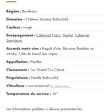
Région :
Bordeaux
Domaine :
Château Mouton Rothschild
Couleur :
rouge
Encépagement :
Cabernet Franc
,
Merlot
,
Cabernet
Sauvignon
Accords mets-vins :
Ragoût d'oie
,
Bécasse flambée au
whisky
,
Côte de boeuf aux cèpes
Appellation :
Pauillac
Classement :
1er Grand Cru Classé
Propriétaire :
Famille Rothschild
Viticulture :
conventionnel
En savoir plus...
Température de service :
16°
Les informations publiées ci-dessus présentent les