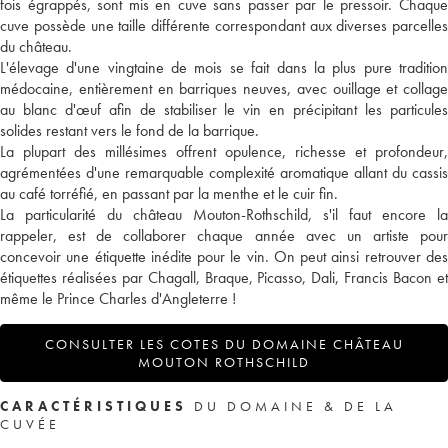
fois égrappés, sont mis en cuve sans passer par le pressoir. Chaque
cuve possède une taille différente correspondant aux diverses parcelles
du château.
L'élevage d'une vingtaine de mois se fait dans la plus pure tradition
médocaine, entièrement en barriques neuves, avec ouillage et collage
au blanc d'œuf afin de stabiliser le vin en précipitant les particules
solides restant vers le fond de la barrique.
La plupart des millésimes offrent opulence, richesse et profondeur,
agrémentées d'une remarquable complexité aromatique allant du cassis
au café torréfié, en passant par la menthe et le cuir fin.
La particularité du château Mouton-Rothschild, s'il faut encore la
rappeler, est de collaborer chaque année avec un artiste pour
concevoir une étiquette inédite pour le vin. On peut ainsi retrouver des
étiquettes réalisées par Chagall, Braque, Picasso, Dali, Francis Bacon et
même le Prince Charles d'Angleterre !
CONSULTER LES COTES DU DOMAINE CHÂTEAU
MOUTON ROTHSCHILD
CARACTÉRISTIQUES
DU DOMAINE & DE LA
CUVÉE