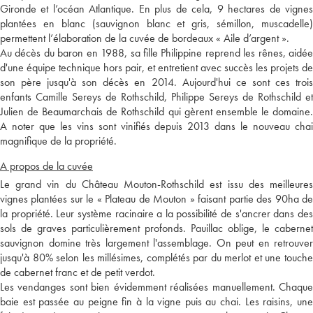
Gironde et l’océan Atlantique. En plus de cela, 9 hectares de vignes
plantées en blanc (sauvignon blanc et gris, sémillon, muscadelle)
permettent l’élaboration de la cuvée de bordeaux « Aile d’argent ».
Au décès du baron en 1988, sa fille Philippine reprend les rênes, aidée
d'une équipe technique hors pair, et entretient avec succès les projets de
son père jusqu'à son décès en 2014. Aujourd'hui ce sont ces trois
enfants Camille Sereys de Rothschild, Philippe Sereys de Rothschild et
Julien de Beaumarchais de Rothschild qui gèrent ensemble le domaine.
A noter que les vins sont vinifiés depuis 2013 dans le nouveau chai
magnifique de la propriété.
A propos de la cuvée
Le grand vin du Château Mouton-Rothschild est issu des meilleures
vignes plantées sur le « Plateau de Mouton » faisant partie des 90ha de
la propriété. Leur système racinaire a la possibilité de s'ancrer dans des
sols de graves particulièrement profonds. Pauillac oblige, le cabernet
sauvignon domine très largement l'assemblage. On peut en retrouver
jusqu'à 80% selon les millésimes, complétés par du merlot et une touche
de cabernet franc et de petit verdot.
Les vendanges sont bien évidemment réalisées manuellement. Chaque
baie est passée au peigne fin à la vigne puis au chai. Les raisins, une