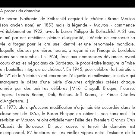
A propos du domaine
Le baron Nathaniel de Rothschild acquiert le château Brane-Mouton
(son ancien nom) en 1853 mais la légende « Mouton » commence
véritablement en 1922, avec le baron Philippe de Rothschild. A 21 ans
et mû par des ambitions pleines d'originalité, il décide de consacrer sa
vie à forger pour le cru une identité et une renommée mondiale,
laquelle, dès ses premières heures, a rayonné sur l'image du bordelais
dans son ensemble. En 1924, face aux nombreuses déviances ayant
cours chez les négociants de Bordeaux, le propriétaire inaugure la "mise
en bouteilles intégrale au château". En 1945, pour célébrer la Libération,
le "V" de la Victoire vient couronner l'étiquette du millésime, initiative qui
marquera le début d'une série d'œuvres originales créées chaque
année par des peintres célèbres (Miró, Chagall, Braque, Picasso,
Tàpies, Francis Bacon, Dali, Balthus, Jeff Koons, le Prince Charles
d'Angleterre...).
En 1973, alors qu'aucune modification n'a jamais été accordée dans le
classement de 1855, le Baron Philippe en obtient - non sans mal - la
révision et Mouton rejoint officiellement l'élite des Premiers Grands Crus
Classés de Bordeaux. Et pour cause, le terroir du domaine est
exceptionnel, 82 hectares de très vieilles vignes entre l’estuaire de la