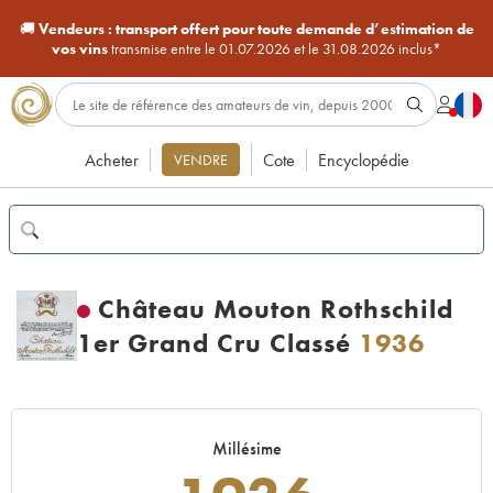
🚚
Vendeurs :
transport offert pour toute demande d’estimation de
vos vins
transmise entre le 01.07.2026 et le 31.08.2026 inclus*
Acheter
Cote
Encyclopédie
VENDRE
Château Mouton Rothschild
1er Grand Cru Classé
1936
Millésime