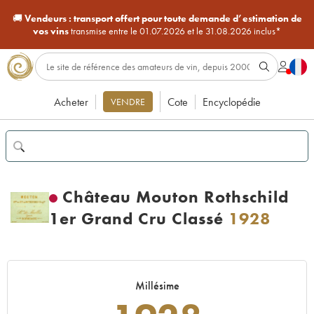
🚚
Vendeurs :
transport offert pour toute demande d’estimation de
vos vins
transmise entre le 01.07.2026 et le 31.08.2026 inclus*
Acheter
Cote
Encyclopédie
VENDRE
Château Mouton Rothschild
1er Grand Cru Classé
1928
Millésime