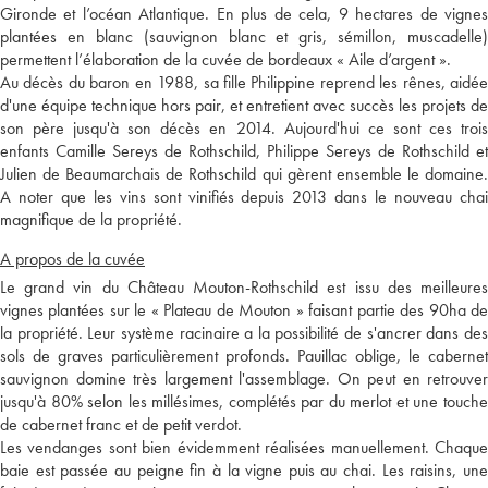
Gironde et l’océan Atlantique. En plus de cela, 9 hectares de vignes
plantées en blanc (sauvignon blanc et gris, sémillon, muscadelle)
permettent l’élaboration de la cuvée de bordeaux « Aile d’argent ».
Au décès du baron en 1988, sa fille Philippine reprend les rênes, aidée
d'une équipe technique hors pair, et entretient avec succès les projets de
son père jusqu'à son décès en 2014. Aujourd'hui ce sont ces trois
enfants Camille Sereys de Rothschild, Philippe Sereys de Rothschild et
Julien de Beaumarchais de Rothschild qui gèrent ensemble le domaine.
A noter que les vins sont vinifiés depuis 2013 dans le nouveau chai
magnifique de la propriété.
A propos de la cuvée
Le grand vin du Château Mouton-Rothschild est issu des meilleures
vignes plantées sur le « Plateau de Mouton » faisant partie des 90ha de
la propriété. Leur système racinaire a la possibilité de s'ancrer dans des
sols de graves particulièrement profonds. Pauillac oblige, le cabernet
sauvignon domine très largement l'assemblage. On peut en retrouver
jusqu'à 80% selon les millésimes, complétés par du merlot et une touche
de cabernet franc et de petit verdot.
Les vendanges sont bien évidemment réalisées manuellement. Chaque
baie est passée au peigne fin à la vigne puis au chai. Les raisins, une