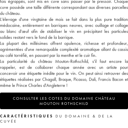
fois égrappés, sont mis en cuve sans passer par le pressoir. Chaque
cuve possède une taille différente correspondant aux diverses parcelles
du château.
L'élevage d'une vingtaine de mois se fait dans la plus pure tradition
médocaine, entièrement en barriques neuves, avec ouillage et collage
au blanc d'œuf afin de stabiliser le vin en précipitant les particules
solides restant vers le fond de la barrique.
La plupart des millésimes offrent opulence, richesse et profondeur,
agrémentées d'une remarquable complexité aromatique allant du cassis
au café torréfié, en passant par la menthe et le cuir fin.
La particularité du château Mouton-Rothschild, s'il faut encore la
rappeler, est de collaborer chaque année avec un artiste pour
concevoir une étiquette inédite pour le vin. On peut ainsi retrouver des
étiquettes réalisées par Chagall, Braque, Picasso, Dali, Francis Bacon et
même le Prince Charles d'Angleterre !
CONSULTER LES COTES DU DOMAINE CHÂTEAU
MOUTON ROTHSCHILD
CARACTÉRISTIQUES
DU DOMAINE & DE LA
CUVÉE