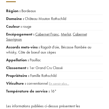
Région :
Bordeaux
Domaine :
Château Mouton Rothschild
Couleur :
rouge
Encépagement :
Cabernet Franc
,
Merlot
,
Cabernet
Sauvignon
Accords mets-vins :
Ragoût d'oie
,
Bécasse flambée au
whisky
,
Côte de boeuf aux cèpes
Appellation :
Pauillac
Classement :
1er Grand Cru Classé
Propriétaire :
Famille Rothschild
Viticulture :
conventionnel
En savoir plus...
Température de service :
16°
Les informations publiées ci-dessus présentent les