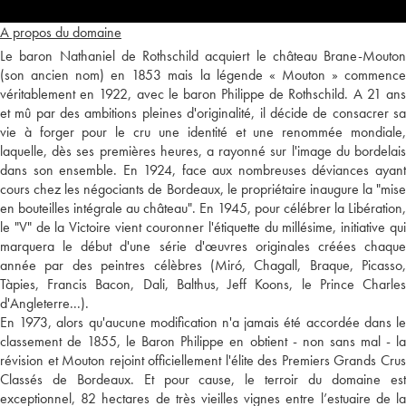
A propos du domaine
Le baron Nathaniel de Rothschild acquiert le château Brane-Mouton
(son ancien nom) en 1853 mais la légende « Mouton » commence
véritablement en 1922, avec le baron Philippe de Rothschild. A 21 ans
et mû par des ambitions pleines d'originalité, il décide de consacrer sa
vie à forger pour le cru une identité et une renommée mondiale,
laquelle, dès ses premières heures, a rayonné sur l'image du bordelais
dans son ensemble. En 1924, face aux nombreuses déviances ayant
cours chez les négociants de Bordeaux, le propriétaire inaugure la "mise
en bouteilles intégrale au château". En 1945, pour célébrer la Libération,
le "V" de la Victoire vient couronner l'étiquette du millésime, initiative qui
marquera le début d'une série d'œuvres originales créées chaque
année par des peintres célèbres (Miró, Chagall, Braque, Picasso,
Tàpies, Francis Bacon, Dali, Balthus, Jeff Koons, le Prince Charles
d'Angleterre...).
En 1973, alors qu'aucune modification n'a jamais été accordée dans le
classement de 1855, le Baron Philippe en obtient - non sans mal - la
révision et Mouton rejoint officiellement l'élite des Premiers Grands Crus
Classés de Bordeaux. Et pour cause, le terroir du domaine est
exceptionnel, 82 hectares de très vieilles vignes entre l’estuaire de la