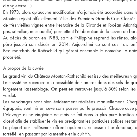
d'Angleterre...).
En 1973, alors qu'aucune modification n'a jamais été accordée dans le
Mouton rejoint officiellement l'élite des Premiers Grands Crus Classé
de très vieilles vignes entre l’estuaire de la Gironde et l’océan Atlan
gris, sémillon, muscadelle) permettent l’élaboration de la cuvée de bor
Au décès du baron en 1988, sa fille Philippine reprend les rênes, aid
père jusqu'à son décès en 2014. Aujourd'hui ce sont ces trois enfa
Beaumarchais de Rothschild qui gèrent ensemble le domaine. A noter
propriété.
A propos de la cuvée
Le grand vin du Château Mouton-Rothschild est issu des meilleures vign
Leur système racinaire a la possibilité de s'ancrer dans des sols de gr
largement l'assemblage. On peut en retrouver jusqu'à 80% selon les m
verdot.
Les vendanges sont bien évidemment réalisées manuellement. Chaque 
égrappés, sont mis en cuve sans passer par le pressoir. Chaque cuve p
L'élevage d'une vingtaine de mois se fait dans la plus pure traditio
d'œuf afin de stabiliser le vin en précipitant les particules solides resta
La plupart des millésimes offrent opulence, richesse et profondeur,
torréfié, en passant par la menthe et le cuir fin.