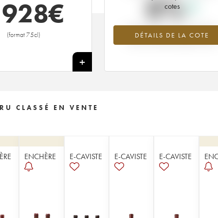
0%
 928
€
cotes
Tendance à la hausse du millésime
(format 75cl)
DÉTAILS DE LA COTE
1946 en 2026 par rapport à 2025
+
RU CLASSÉ EN VENTE
ÈRE
ENCHÈRE
E-CAVISTE
E-CAVISTE
E-CAVISTE
ENC