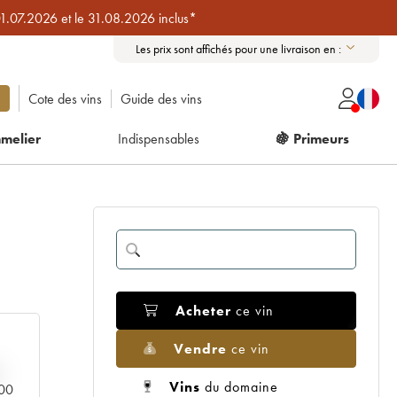
01.07.2026 et le 31.08.2026 inclus*
Les prix sont affichés pour une livraison en :
Cote des vins
Guide des vins
melier
Indispensables
🍇 Primeurs
Acheter
ce vin
Vendre
ce vin
Vins
du domaine
000