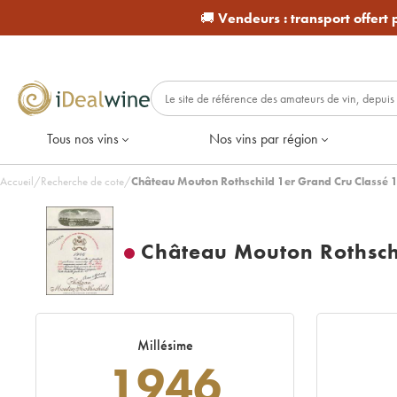
🚚
Vendeurs :
transport offert
Tous nos vins
Nos vins par région
Accueil
/
Recherche de cote
/
Château Mouton Rothschild 1er Grand Cru Classé 
Château Mouton Rothsch
Millésime
1946