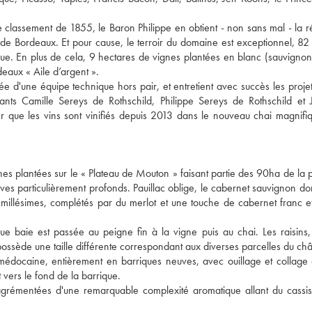
 classement de 1855, le Baron Philippe en obtient - non sans mal - la ré
s de Bordeaux. Et pour cause, le terroir du domaine est exceptionnel, 82
tique. En plus de cela, 9 hectares de vignes plantées en blanc (sauvignon
deaux « Aile d’argent ».
ée d'une équipe technique hors pair, et entretient avec succès les proje
nts Camille Sereys de Rothschild, Philippe Sereys de Rothschild et 
 que les vins sont vinifiés depuis 2013 dans le nouveau chai magnifi
es plantées sur le « Plateau de Mouton » faisant partie des 90ha de la p
aves particulièrement profonds. Pauillac oblige, le cabernet sauvignon do
illésimes, complétés par du merlot et une touche de cabernet franc et
baie est passée au peigne fin à la vigne puis au chai. Les raisins,
ossède une taille différente correspondant aux diverses parcelles du châ
n médocaine, entièrement en barriques neuves, avec ouillage et collage
nt vers le fond de la barrique.
 agrémentées d'une remarquable complexité aromatique allant du cassi