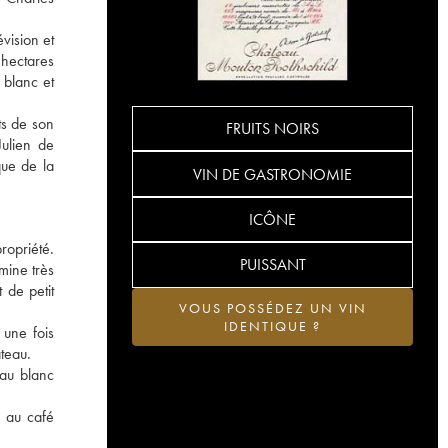
vision et
 hectares
 blanc et
ts de son
FRUITS NOIRS
Julien de
que de la
VIN DE GASTRONOMIE
ICÔNE
ropriété.
PUISSANT
mine très
 de petit
VOUS POSSÉDEZ UN VIN
IDENTIQUE ?
 une fois
teau.
 au blanc
s au café