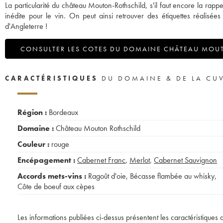
La particularité du château Mouton-Rothschild, s'il faut encore la rap
inédite pour le vin. On peut ainsi retrouver des étiquettes réalisé
d'Angleterre !
CONSULTER LES COTES DU DOMAINE CHÂTEAU MOU
CARACTÉRISTIQUES
DU DOMAINE & DE LA CU
Région :
Bordeaux
Domaine :
Château Mouton Rothschild
Couleur :
rouge
Encépagement :
Cabernet Franc
,
Merlot
,
Cabernet Sauvignon
Accords mets-vins :
Ragoût d'oie
,
Bécasse flambée au whisky
,
Côte de boeuf aux cèpes
Les informations publiées ci-dessus présentent les caractéristiques 