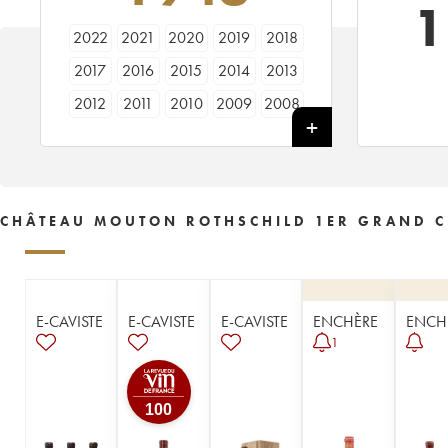
1
2022
2021
2020
2019
2018
2017
2016
2015
2014
2013
2012
2011
2010
2009
2008
2007
2006
2005
2004
2003
2002
2001
2000
1999
1998
1997
1996
1995
1994
1993
CHÂTEAU MOUTON ROTHSCHILD 1ER GRAND C
1992
1991
1990
1989
1988
1987
1986
1985
1984
1983
1982
1981
1980
1979
1978
E-CAVISTE
E-CAVISTE
E-CAVISTE
ENCHÈRE
ENCH
1977
1976
1975
1974
1973
1
1972
1971
1970
1969
1968
1967
1966
1965
1964
1963
100
1962
1961
1960
1959
1958