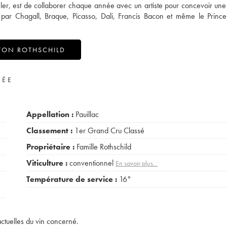
peler, est de collaborer chaque année avec un artiste pour concevoir une 
es par Chagall, Braque, Picasso, Dali, Francis Bacon et même le Princ
TON ROTHSCHILD
VÉE
Appellation :
Pauillac
Classement :
1er Grand Cru Classé
Propriétaire :
Famille Rothschild
Viticulture :
conventionnel
En savoir plus...
Température de service :
16°
actuelles du vin concerné.