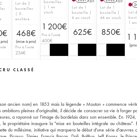
bouteilles
 2
Lot de 2
2
| 1 en
Lot de 1
Lot de 1
les
bouteilles
stock
Lot 
bouteille |
bouteille |
| 0
bout
6 en stock
46 en stock
e
enchère
1 en
1 200
€
625
€
850
€
0
€
468
€
1 
Prix à l'unité
400
€
 prix
)
(
mise à prix
)
(
prix
unité
Prix à l'unité
234
€
CRU CLASSÉ
 (son ancien nom) en 1853 mais la légende « Mouton » commence véri
mbitions pleines d'originalité, il décide de consacrer sa vie à forger po
eures, a rayonné sur l'image du bordelais dans son ensemble. En 1924,
e propriétaire inaugure la "mise en bouteilles intégrale au château".
uette du millésime, initiative qui marquera le début d'une série d'œuvres 
, Picasso, Tàpies, Francis Bacon, Dali, Balthus, Jeff Koons, le Princ