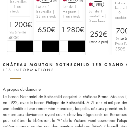
bouteilles
Lot de
1988
| 1 en
Lot de 1
Lot de 1
bouteil
stock
Lot de 1
bouteille |
magnum |
| 0
bouteille |
23 en stock
1 en stock
enchèr
0 enchère
1 200
€
650
€
1 280
€
70
252
€
Prix à l'unité
400
€
(
mise à
(
mise à prix
)
Prix à l'
350
€
CHÂTEAU MOUTON ROTHSCHILD 1ER GRAND 
LES INFORMATIONS
A propos du domaine
Le baron Nathaniel de Rothschild acquiert le château Brane-Mouton
en 1922, avec le baron Philippe de Rothschild. A 21 ans et mû par des a
une identité et une renommée mondiale, laquelle, dès ses premières h
nombreuses déviances ayant cours chez les négociants de Bordeaux, l
pour célébrer la Libération, le "V" de la Victoire vient couronner l'étiq
créées chaque année par des peintres célèbres (Miró, Chagall, Braque