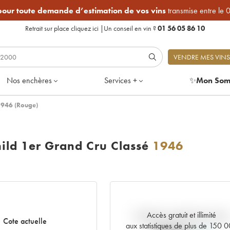
 pour toute demande d’estimation de vos vins
transmise entre le 
Retrait sur place
cliquez ici
|
Un conseil en vin ?
01 56 05 86 10
VENDRE MES VINS
Nos enchères
Services +
✨
Mon Som
1946 (Rouge)
ild 1er Grand Cru Classé
1946
Accès gratuit et illimité
Tendance actuelle de la cote
Cote actuelle
aux statistiques de plus de 150 