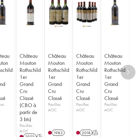
teau
Château
Château
Château
Château
ton
Mouton
Mouton
Mouton
Mouton
schild
Rothschild
Rothschild
Rothschild
Rothschild
1er
1er
1er
1er
nd
Grand
Grand
Grand
Grand
Cru
Cru
Cru
Cru
ssé
Classé
Classé
Classé
Classé
lac
(CBO à
Pauillac
Pauillac
Pauillac
C
AOC
AOC
AOC
partir de
3 bts)
Pauillac
AOC
1983
2018
T
2022
T