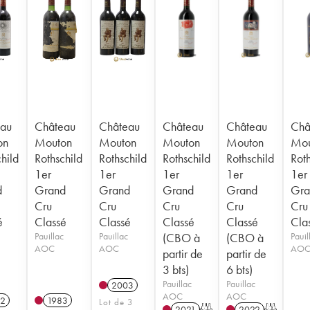
au
Château
Château
Château
Château
Châ
on
Mouton
Mouton
Mouton
Mouton
Mou
hild
Rothschild
Rothschild
Rothschild
Rothschild
Roth
1er
1er
1er
1er
1er
d
Grand
Grand
Grand
Grand
Gra
Cru
Cru
Cru
Cru
Cru
é
Classé
Classé
Classé
Classé
Cla
Pauillac
Pauillac
(CBO à
(CBO à
Pauil
AOC
AOC
AO
partir de
partir de
3 bts)
6 bts)
Pauillac
Pauillac
2003
AOC
AOC
2
1983
Lot de 3
2021
T
2022
T