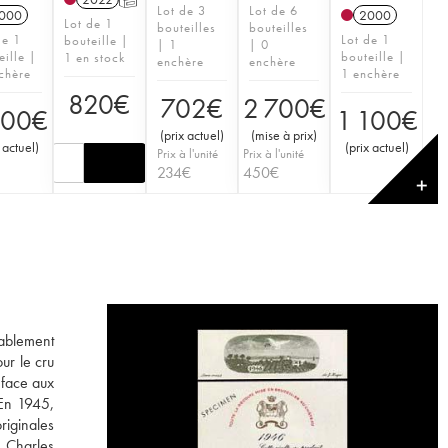
Lot de 3
Lot de 6
000
2000
Lot de 1
bouteilles
bouteilles
de 1
Lot de 1
bouteille |
| 1
| 0
eille |
bouteille |
1 en stock
enchère
enchère
chère
1 enchère
820
€
702
€
2 700
€
100
€
1 100
€
(
prix actuel
)
(
mise à prix
)
 actuel
)
(
prix actuel
)
Prix à l'unité
Prix à l'unité
234
€
450
€
✕
tablement
ur le cru
 face aux
 En 1945,
originales
e Charles