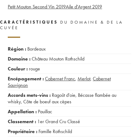
Petit Mouton Second Vin
2019
Aile d'Argent
2019
CARACTÉRISTIQUES
DU DOMAINE & DE LA
CUVÉE
Région :
Bordeaux
Domaine :
Château Mouton Rothschild
Couleur :
rouge
Encépagement :
Cabernet Franc
,
Merlot
,
Cabernet
Sauvignon
Accords mets-vins :
Ragoût d'oie
,
Bécasse flambée au
whisky
,
Côte de boeuf aux cèpes
Appellation :
Pauillac
Classement :
1er Grand Cru Classé
Propriétaire :
Famille Rothschild