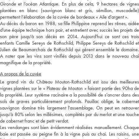
Gironde et l’océan Atlantique. En plus de cela, 9 hectares de vignes
plantées en blanc (sauvignon blanc et gris, sémillon, muscadelle)
permettent l’élaboration de la cuvée de bordeaux « Aile d’argent ».
Au décès du baron en 1988, sa fille Philippine reprend les rênes, aidée
d'une équipe technique hors pair, et entretient avec succès les projets de
son père jusqu'à son décès en 2014. Aujourd'hui ce sont ces trois
enfants Camille Sereys de Rothschild, Philippe Sereys de Rothschild et
Julien de Beaumarchais de Rothschild qui gèrent ensemble le domaine.
A noter que les vins sont vinifiés depuis 2013 dans le nouveau chai
magnifique de la propriété.
A propos de la cuvée
Le grand vin du Château Mouton-Rothschild est issu des meilleures
vignes plantées sur le « Plateau de Mouton » faisant partie des 90ha de
la propriété. Leur système racinaire a la possibilité de s'ancrer dans des
sols de graves particulièrement profonds. Pauillac oblige, le cabernet
sauvignon domine très largement l'assemblage. On peut en retrouver
jusqu'à 80% selon les millésimes, complétés par du merlot et une touche
de cabernet franc et de petit verdot.
Les vendanges sont bien évidemment réalisées manuellement. Chaque
baie est passée au peigne fin à la vigne puis au chai. Les raisins, une