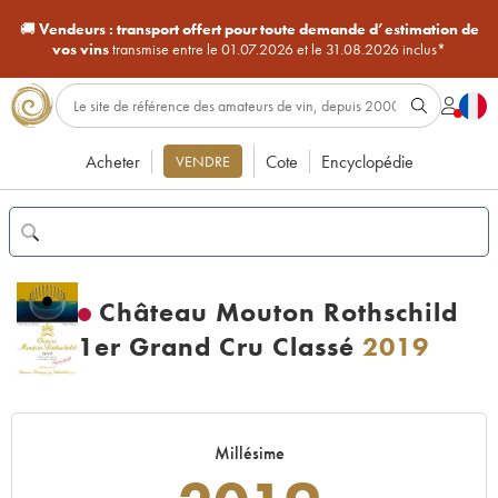
🚚
Vendeurs :
transport offert pour toute demande d’estimation de
vos vins
transmise entre le 01.07.2026 et le 31.08.2026 inclus*
Acheter
Cote
Encyclopédie
VENDRE
Château Mouton Rothschild
1er Grand Cru Classé
2019
Millésime