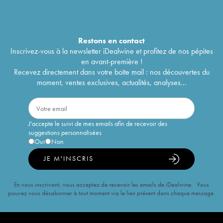
Restons en
contact
Inscrivez-vous à la newsletter iDealwine et profitez de nos pépites
en avant-première !
Recevez directement dans votre boîte mail : nos découvertes du
moment, ventes exclusives, actualités, analyses...
J'accepte le suivi de mes emails afin de recevoir des
suggestions personnalisées
Oui
Non
JE M'INSCRIS
En vous inscrivant, vous acceptez de recevoir les emails de iDealwine. Vous
pouvez vous désabonner à tout moment via le lien présent dans chaque message.