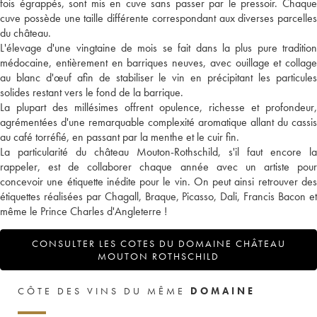
fois égrappés, sont mis en cuve sans passer par le pressoir. Chaque
cuve possède une taille différente correspondant aux diverses parcelles
du château.
L'élevage d'une vingtaine de mois se fait dans la plus pure tradition
médocaine, entièrement en barriques neuves, avec ouillage et collage
au blanc d'œuf afin de stabiliser le vin en précipitant les particules
solides restant vers le fond de la barrique.
La plupart des millésimes offrent opulence, richesse et profondeur,
agrémentées d'une remarquable complexité aromatique allant du cassis
au café torréfié, en passant par la menthe et le cuir fin.
La particularité du château Mouton-Rothschild, s'il faut encore la
rappeler, est de collaborer chaque année avec un artiste pour
concevoir une étiquette inédite pour le vin. On peut ainsi retrouver des
étiquettes réalisées par Chagall, Braque, Picasso, Dali, Francis Bacon et
même le Prince Charles d'Angleterre !
CONSULTER LES COTES DU DOMAINE CHÂTEAU
MOUTON ROTHSCHILD
CÔTE DES VINS DU MÊME
DOMAINE