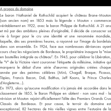
A propos du domaine
Le baron Nathaniel de Rothschild acquiert le château Brane-Mouton
(son ancien nom) en 1853 mais la légende « Mouton » commence
véritablement en 1922, avec le baron Philippe de Rothschild. A 21 ans
et mû par des ambitions pleines d'originalité, il décide de consacrer sa
vie à forger pour le cru une identité et une renommée mondiale,
laquelle, dès ses premières heures, a rayonné sur l'image du bordelais
dans son ensemble. En 1924, face aux nombreuses déviances ayant
cours chez les négociants de Bordeaux, le propriétaire inaugure la "mise
en bouteilles intégrale au château". En 1945, pour célébrer la Libération,
le "V" de la Victoire vient couronner l'étiquette du millésime, initiative qui
marquera le début d'une série d'œuvres originales créées chaque
année par des peintres célèbres (Miró, Chagall, Braque, Picasso,
Tàpies, Francis Bacon, Dali, Balthus, Jeff Koons, le Prince Charles
d'Angleterre...).
En 1973, alors qu'aucune modification n'a jamais été accordée dans le
classement de 1855, le Baron Philippe en obtient - non sans mal - la
révision et Mouton rejoint officiellement l'élite des Premiers Grands Crus
Classés de Bordeaux. Et pour cause, le terroir du domaine est
exceptionnel, 82 hectares de très vieilles vignes entre l’estuaire de la