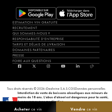
ESTIMATION VIN GRATUITE
RECRUTEMENT
QUI SOMMES-NOUS ?
RESPONSABILITÉ D'ENTREPRISE
TARIFS ET DÉLAIS DE LIVRAISON
DOMAINES PARTENAIRES
PRESSE
FOIRE AUX QUESTIONS
Tous droits réservés © 2026 iDealwine S.A.S.
CGS
Données personnelles
Interdiction de vente de boissons alcooliques aux mineurs de
moins de 18 ans. L'abus d'alcool est dangereux pour la santé,
à consommer avec modération.
La preuve de majorité de l'acheteur est exigée au moment de la vente en
Acheter
ce vin
Vendre
ce vin
ligne. CODE DE LA SANTÉ PUBLIQUE, ART.L.3342-1 et L.3353-3