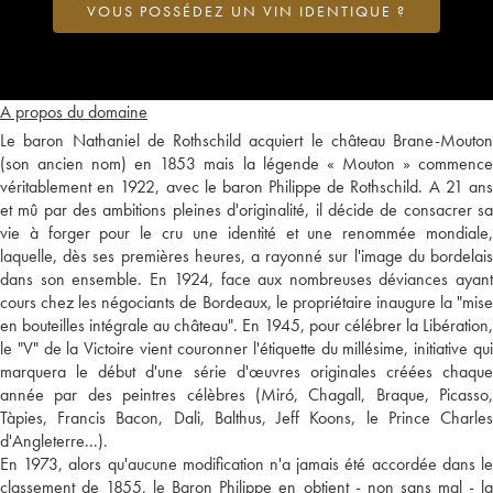
VOUS POSSÉDEZ UN VIN IDENTIQUE ?
A propos du domaine
Le baron Nathaniel de Rothschild acquiert le château Brane-Mouton
(son ancien nom) en 1853 mais la légende « Mouton » commence
véritablement en 1922, avec le baron Philippe de Rothschild. A 21 ans
et mû par des ambitions pleines d'originalité, il décide de consacrer sa
vie à forger pour le cru une identité et une renommée mondiale,
laquelle, dès ses premières heures, a rayonné sur l'image du bordelais
dans son ensemble. En 1924, face aux nombreuses déviances ayant
cours chez les négociants de Bordeaux, le propriétaire inaugure la "mise
en bouteilles intégrale au château". En 1945, pour célébrer la Libération,
le "V" de la Victoire vient couronner l'étiquette du millésime, initiative qui
marquera le début d'une série d'œuvres originales créées chaque
année par des peintres célèbres (Miró, Chagall, Braque, Picasso,
Tàpies, Francis Bacon, Dali, Balthus, Jeff Koons, le Prince Charles
d'Angleterre...).
En 1973, alors qu'aucune modification n'a jamais été accordée dans le
classement de 1855, le Baron Philippe en obtient - non sans mal - la