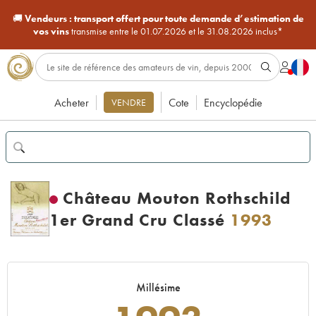
🚚
Vendeurs :
transport offert pour toute demande d’estimation de
vos vins
transmise entre le 01.07.2026 et le 31.08.2026 inclus*
Acheter
Cote
Encyclopédie
VENDRE
Château Mouton Rothschild
1er Grand Cru Classé
1993
Millésime