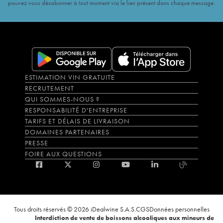
pouvez vous désabonner à tout moment via le lien présent dans chaque message.
ESTIMATION VIN GRATUITE
RECRUTEMENT
QUI SOMMES-NOUS ?
RESPONSABILITÉ D'ENTREPRISE
TARIFS ET DÉLAIS DE LIVRAISON
DOMAINES PARTENAIRES
PRESSE
FOIRE AUX QUESTIONS
Tous droits réservés © 2026 iDealwine S.A.S.
CGS
Données personnelles
Interdiction de vente de boissons alcooliques aux mineurs de