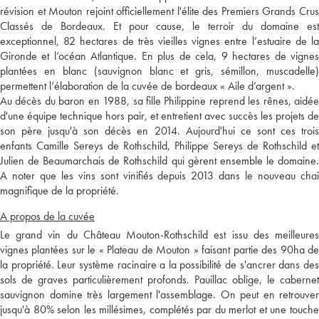
révision et Mouton rejoint officiellement l'élite des Premiers Grands Crus
Classés de Bordeaux. Et pour cause, le terroir du domaine est
exceptionnel, 82 hectares de très vieilles vignes entre l’estuaire de la
Gironde et l’océan Atlantique. En plus de cela, 9 hectares de vignes
plantées en blanc (sauvignon blanc et gris, sémillon, muscadelle)
permettent l’élaboration de la cuvée de bordeaux « Aile d’argent ».
Au décès du baron en 1988, sa fille Philippine reprend les rênes, aidée
d'une équipe technique hors pair, et entretient avec succès les projets de
son père jusqu'à son décès en 2014. Aujourd'hui ce sont ces trois
enfants Camille Sereys de Rothschild, Philippe Sereys de Rothschild et
Julien de Beaumarchais de Rothschild qui gèrent ensemble le domaine.
A noter que les vins sont vinifiés depuis 2013 dans le nouveau chai
magnifique de la propriété.
A propos de la cuvée
Le grand vin du Château Mouton-Rothschild est issu des meilleures
vignes plantées sur le « Plateau de Mouton » faisant partie des 90ha de
la propriété. Leur système racinaire a la possibilité de s'ancrer dans des
sols de graves particulièrement profonds. Pauillac oblige, le cabernet
sauvignon domine très largement l'assemblage. On peut en retrouver
jusqu'à 80% selon les millésimes, complétés par du merlot et une touche