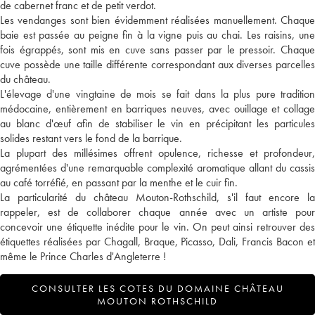
de cabernet franc et de petit verdot.
Les vendanges sont bien évidemment réalisées manuellement. Chaque
baie est passée au peigne fin à la vigne puis au chai. Les raisins, une
fois égrappés, sont mis en cuve sans passer par le pressoir. Chaque
cuve possède une taille différente correspondant aux diverses parcelles
du château.
L'élevage d'une vingtaine de mois se fait dans la plus pure tradition
médocaine, entièrement en barriques neuves, avec ouillage et collage
au blanc d'œuf afin de stabiliser le vin en précipitant les particules
solides restant vers le fond de la barrique.
La plupart des millésimes offrent opulence, richesse et profondeur,
agrémentées d'une remarquable complexité aromatique allant du cassis
au café torréfié, en passant par la menthe et le cuir fin.
La particularité du château Mouton-Rothschild, s'il faut encore la
rappeler, est de collaborer chaque année avec un artiste pour
concevoir une étiquette inédite pour le vin. On peut ainsi retrouver des
étiquettes réalisées par Chagall, Braque, Picasso, Dali, Francis Bacon et
même le Prince Charles d'Angleterre !
CONSULTER LES COTES DU DOMAINE CHÂTEAU
MOUTON ROTHSCHILD