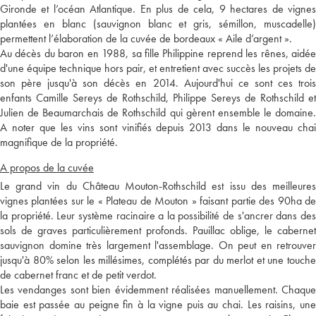
Gironde et l’océan Atlantique. En plus de cela, 9 hectares de vignes
plantées en blanc (sauvignon blanc et gris, sémillon, muscadelle)
permettent l’élaboration de la cuvée de bordeaux « Aile d’argent ».
Au décès du baron en 1988, sa fille Philippine reprend les rênes, aidée
d'une équipe technique hors pair, et entretient avec succès les projets de
son père jusqu'à son décès en 2014. Aujourd'hui ce sont ces trois
enfants Camille Sereys de Rothschild, Philippe Sereys de Rothschild et
Julien de Beaumarchais de Rothschild qui gèrent ensemble le domaine.
A noter que les vins sont vinifiés depuis 2013 dans le nouveau chai
magnifique de la propriété.
A propos de la cuvée
Le grand vin du Château Mouton-Rothschild est issu des meilleures
vignes plantées sur le « Plateau de Mouton » faisant partie des 90ha de
la propriété. Leur système racinaire a la possibilité de s'ancrer dans des
sols de graves particulièrement profonds. Pauillac oblige, le cabernet
sauvignon domine très largement l'assemblage. On peut en retrouver
jusqu'à 80% selon les millésimes, complétés par du merlot et une touche
de cabernet franc et de petit verdot.
Les vendanges sont bien évidemment réalisées manuellement. Chaque
baie est passée au peigne fin à la vigne puis au chai. Les raisins, une