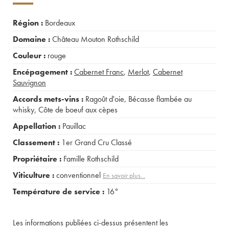
Région :
Bordeaux
Domaine :
Château Mouton Rothschild
Couleur :
rouge
Encépagement :
Cabernet Franc
,
Merlot
,
Cabernet
Sauvignon
Accords mets-vins :
Ragoût d'oie
,
Bécasse flambée au
whisky
,
Côte de boeuf aux cèpes
Appellation :
Pauillac
Classement :
1er Grand Cru Classé
Propriétaire :
Famille Rothschild
Viticulture :
conventionnel
En savoir plus...
Température de service :
16°
Les informations publiées ci-dessus présentent les