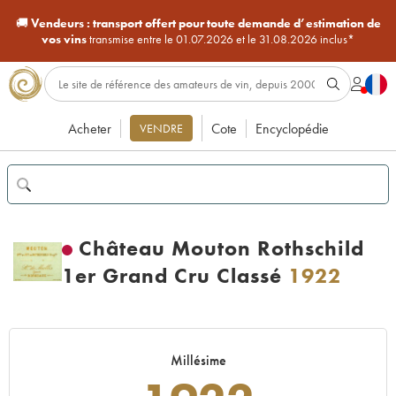
🚚
Vendeurs :
transport offert pour toute demande d’estimation de
vos vins
transmise entre le 01.07.2026 et le 31.08.2026 inclus*
Acheter
Cote
Encyclopédie
VENDRE
Château Mouton Rothschild
1er Grand Cru Classé
1922
Millésime