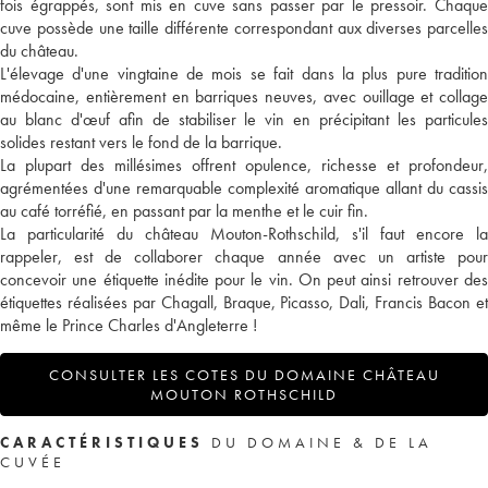
fois égrappés, sont mis en cuve sans passer par le pressoir. Chaque
cuve possède une taille différente correspondant aux diverses parcelles
du château.
L'élevage d'une vingtaine de mois se fait dans la plus pure tradition
médocaine, entièrement en barriques neuves, avec ouillage et collage
au blanc d'œuf afin de stabiliser le vin en précipitant les particules
solides restant vers le fond de la barrique.
La plupart des millésimes offrent opulence, richesse et profondeur,
agrémentées d'une remarquable complexité aromatique allant du cassis
au café torréfié, en passant par la menthe et le cuir fin.
La particularité du château Mouton-Rothschild, s'il faut encore la
rappeler, est de collaborer chaque année avec un artiste pour
concevoir une étiquette inédite pour le vin. On peut ainsi retrouver des
étiquettes réalisées par Chagall, Braque, Picasso, Dali, Francis Bacon et
même le Prince Charles d'Angleterre !
CONSULTER LES COTES DU DOMAINE CHÂTEAU
MOUTON ROTHSCHILD
CARACTÉRISTIQUES
DU DOMAINE & DE LA
CUVÉE