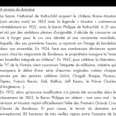
A propos du domaine
Le baron Nathaniel de Rothschild acquiert le château Brane-Mouton
(son ancien nom) en 1853 mais la légende « Mouton » commence
véritablement en 1922, avec le baron Philippe de Rothschild. A 21 ans
et mû par des ambitions pleines d'originalité, il décide de consacrer sa
vie à forger pour le cru une identité et une renommée mondiale,
laquelle, dès ses premières heures, a rayonné sur l'image du bordelais
dans son ensemble. En 1924, face aux nombreuses déviances ayant
cours chez les négociants de Bordeaux, le propriétaire inaugure la "mise
en bouteilles intégrale au château". En 1945, pour célébrer la Libération,
le "V" de la Victoire vient couronner l'étiquette du millésime, initiative qui
marquera le début d'une série d'œuvres originales créées chaque
année par des peintres célèbres (Miró, Chagall, Braque, Picasso,
Tàpies, Francis Bacon, Dali, Balthus, Jeff Koons, le Prince Charles
d'Angleterre...).
En 1973, alors qu'aucune modification n'a jamais été accordée dans le
classement de 1855, le Baron Philippe en obtient - non sans mal - la
révision et Mouton rejoint officiellement l'élite des Premiers Grands Crus
Classés de Bordeaux. Et pour cause, le terroir du domaine est
exceptionnel, 82 hectares de très vieilles vignes entre l’estuaire de la