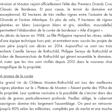
révision et Mouton rejoint officiellement l'élite des Premiers Grands Crus
Classés de Bordeaux. Et pour cause, le terroir du domaine est
exceptionnel, 82 hectares de très vieilles vignes entre l’estuaire de la
Gironde et l’océan Atlantique. En plus de cela, 9 hectares de vignes
plantées en blanc (sauvignon blanc et gris, sémillon, muscadelle)
permettent l’élaboration de la cuvée de bordeaux « Aile d’argent ».
Au décès du baron en 1988, sa fille Philippine reprend les rênes, aidée
d'une équipe technique hors pair, et entretient avec succès les projets de
son père jusqu'à son décès en 2014. Aujourd'hui ce sont ces trois
enfants Camille Sereys de Rothschild, Philippe Sereys de Rothschild et
Julien de Beaumarchais de Rothschild qui gèrent ensemble le domaine.
A noter que les vins sont vinifiés depuis 2013 dans le nouveau chai
magnifique de la propriété.
A propos de la cuvée
Le grand vin du Château Mouton-Rothschild est issu des meilleures
vignes plantées sur le « Plateau de Mouton » faisant partie des 90ha de
la propriété. Leur système racinaire a la possibilité de s'ancrer dans des
sols de graves particulièrement profonds. Pauillac oblige, le cabernet
sauvignon domine très largement l'assemblage. On peut en retrouver
jusqu'à 80% selon les millésimes, complétés par du merlot et une touche