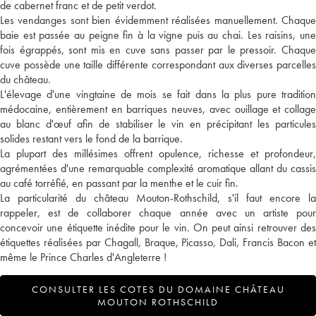
de cabernet franc et de petit verdot.
Les vendanges sont bien évidemment réalisées manuellement. Chaque
baie est passée au peigne fin à la vigne puis au chai. Les raisins, une
fois égrappés, sont mis en cuve sans passer par le pressoir. Chaque
cuve possède une taille différente correspondant aux diverses parcelles
du château.
L'élevage d'une vingtaine de mois se fait dans la plus pure tradition
médocaine, entièrement en barriques neuves, avec ouillage et collage
au blanc d'œuf afin de stabiliser le vin en précipitant les particules
solides restant vers le fond de la barrique.
La plupart des millésimes offrent opulence, richesse et profondeur,
agrémentées d'une remarquable complexité aromatique allant du cassis
au café torréfié, en passant par la menthe et le cuir fin.
La particularité du château Mouton-Rothschild, s'il faut encore la
rappeler, est de collaborer chaque année avec un artiste pour
concevoir une étiquette inédite pour le vin. On peut ainsi retrouver des
étiquettes réalisées par Chagall, Braque, Picasso, Dali, Francis Bacon et
même le Prince Charles d'Angleterre !
CONSULTER LES COTES DU DOMAINE CHÂTEAU
MOUTON ROTHSCHILD