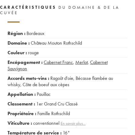
CARACTÉRISTIQUES
DU DOMAINE & DE LA
CUVÉE
Région :
Bordeaux
Domaine :
Château Mouton Rothschild
Couleur :
rouge
Encépagement :
Cabernet Franc
,
Merlot
,
Cabernet
Sauvignon
Accords mets-vins :
Ragoût d'oie
,
Bécasse flambée au
whisky
,
Côte de boeuf aux cèpes
Appellation :
Pauillac
Classement :
1er Grand Cru Classé
Propriétaire :
Famille Rothschild
Viticulture :
conventionnel
En savoir plus...
Température de service :
16°