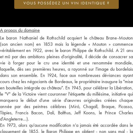
VOUS POSSÉDEZ UN VIN IDENTIQUE ?
A propos du domaine
Le baron Nathaniel de Rothschild acquiert le château Brane-Mouton
(son ancien nom) en 1853 mais la légende « Mouton » commence
véritablement en 1922, avec le baron Philippe de Rothschild. A 21 ans
et mû par des ambitions pleines d'originalité, il décide de consacrer sa
vie à forger pour le cru une identité et une renommée mondiale,
laquelle, dès ses premières heures, a rayonné sur l'image du bordelais
dans son ensemble. En 1924, face aux nombreuses déviances ayant
cours chez les négociants de Bordeaux, le propriétaire inaugure la "mise
en bouteilles intégrale au château". En 1945, pour célébrer la Libération,
le "V" de la Victoire vient couronner l'étiquette du millésime, initiative qui
marquera le début d'une série d'œuvres originales créées chaque
année par des peintres célèbres (Miró, Chagall, Braque, Picasso,
Tàpies, Francis Bacon, Dali, Balthus, Jeff Koons, le Prince Charles
d'Angleterre...).
En 1973, alors qu'aucune modification n'a jamais été accordée dans le
classement de 1855, le Baron Philippe en obtient - non sans mal - la