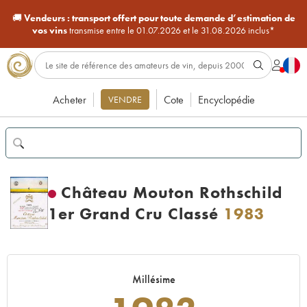
🚚
Vendeurs :
transport offert pour toute demande d’estimation de
vos vins
transmise entre le 01.07.2026 et le 31.08.2026 inclus*
Acheter
Cote
Encyclopédie
VENDRE
Château Mouton Rothschild
1er Grand Cru Classé
1983
Millésime