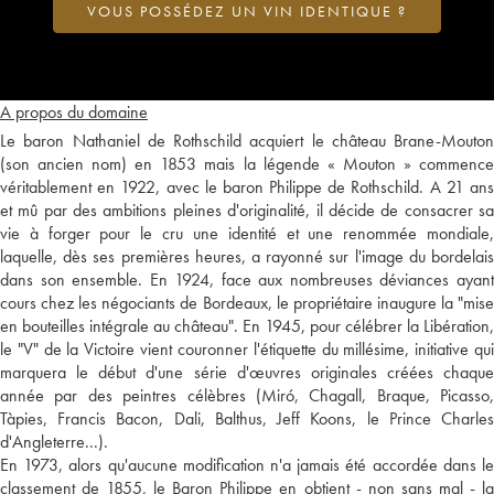
VOUS POSSÉDEZ UN VIN IDENTIQUE ?
A propos du domaine
Le baron Nathaniel de Rothschild acquiert le château Brane-Mouton
(son ancien nom) en 1853 mais la légende « Mouton » commence
véritablement en 1922, avec le baron Philippe de Rothschild. A 21 ans
et mû par des ambitions pleines d'originalité, il décide de consacrer sa
vie à forger pour le cru une identité et une renommée mondiale,
laquelle, dès ses premières heures, a rayonné sur l'image du bordelais
dans son ensemble. En 1924, face aux nombreuses déviances ayant
cours chez les négociants de Bordeaux, le propriétaire inaugure la "mise
en bouteilles intégrale au château". En 1945, pour célébrer la Libération,
le "V" de la Victoire vient couronner l'étiquette du millésime, initiative qui
marquera le début d'une série d'œuvres originales créées chaque
année par des peintres célèbres (Miró, Chagall, Braque, Picasso,
Tàpies, Francis Bacon, Dali, Balthus, Jeff Koons, le Prince Charles
d'Angleterre...).
En 1973, alors qu'aucune modification n'a jamais été accordée dans le
classement de 1855, le Baron Philippe en obtient - non sans mal - la