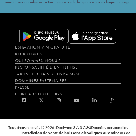
pouvez vous désabonner à tout moment via le lien présent dans chaque message.
ESTIMATION VIN GRATUITE
RECRUTEMENT
QUI SOMMES-NOUS ?
RESPONSABILITÉ D'ENTREPRISE
TARIFS ET DÉLAIS DE LIVRAISON
DOMAINES PARTENAIRES
PRESSE
FOIRE AUX QUESTIONS
Tous droits réservés © 2026 iDealwine S.A.S.
CGS
Données personnelles
Interdiction de vente de boissons alcooliques aux mineurs de