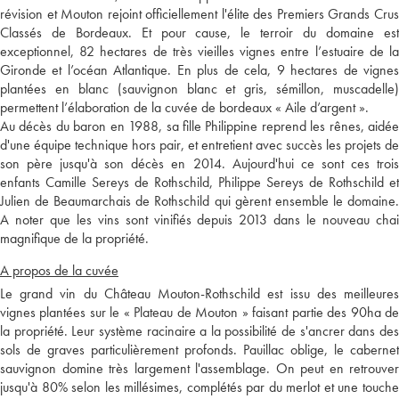
révision et Mouton rejoint officiellement l'élite des Premiers Grands Crus
Classés de Bordeaux. Et pour cause, le terroir du domaine est
exceptionnel, 82 hectares de très vieilles vignes entre l’estuaire de la
Gironde et l’océan Atlantique. En plus de cela, 9 hectares de vignes
plantées en blanc (sauvignon blanc et gris, sémillon, muscadelle)
permettent l’élaboration de la cuvée de bordeaux « Aile d’argent ».
Au décès du baron en 1988, sa fille Philippine reprend les rênes, aidée
d'une équipe technique hors pair, et entretient avec succès les projets de
son père jusqu'à son décès en 2014. Aujourd'hui ce sont ces trois
enfants Camille Sereys de Rothschild, Philippe Sereys de Rothschild et
Julien de Beaumarchais de Rothschild qui gèrent ensemble le domaine.
A noter que les vins sont vinifiés depuis 2013 dans le nouveau chai
magnifique de la propriété.
A propos de la cuvée
Le grand vin du Château Mouton-Rothschild est issu des meilleures
vignes plantées sur le « Plateau de Mouton » faisant partie des 90ha de
la propriété. Leur système racinaire a la possibilité de s'ancrer dans des
sols de graves particulièrement profonds. Pauillac oblige, le cabernet
sauvignon domine très largement l'assemblage. On peut en retrouver
jusqu'à 80% selon les millésimes, complétés par du merlot et une touche