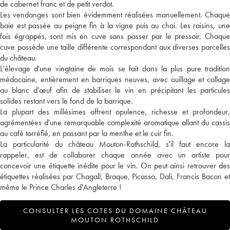
de cabernet franc et de petit verdot.
Les vendanges sont bien évidemment réalisées manuellement. Chaque
baie est passée au peigne fin à la vigne puis au chai. Les raisins, une
fois égrappés, sont mis en cuve sans passer par le pressoir. Chaque
cuve possède une taille différente correspondant aux diverses parcelles
du château.
L'élevage d'une vingtaine de mois se fait dans la plus pure tradition
médocaine, entièrement en barriques neuves, avec ouillage et collage
au blanc d'œuf afin de stabiliser le vin en précipitant les particules
solides restant vers le fond de la barrique.
La plupart des millésimes offrent opulence, richesse et profondeur,
agrémentées d'une remarquable complexité aromatique allant du cassis
au café torréfié, en passant par la menthe et le cuir fin.
La particularité du château Mouton-Rothschild, s'il faut encore la
rappeler, est de collaborer chaque année avec un artiste pour
concevoir une étiquette inédite pour le vin. On peut ainsi retrouver des
étiquettes réalisées par Chagall, Braque, Picasso, Dali, Francis Bacon et
même le Prince Charles d'Angleterre !
CONSULTER LES COTES DU DOMAINE CHÂTEAU
MOUTON ROTHSCHILD