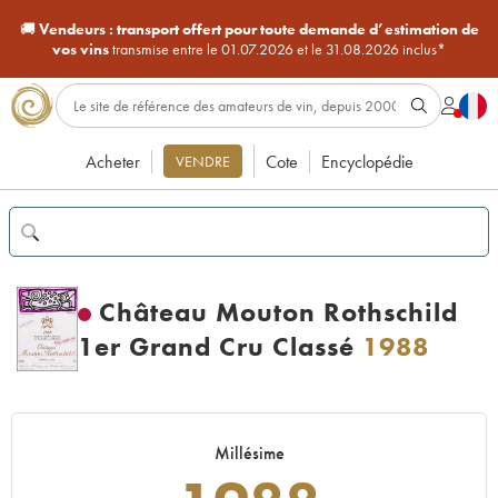
🚚
Vendeurs :
transport offert pour toute demande d’estimation de
vos vins
transmise entre le 01.07.2026 et le 31.08.2026 inclus*
Acheter
Cote
Encyclopédie
VENDRE
Château Mouton Rothschild
1er Grand Cru Classé
1988
Millésime