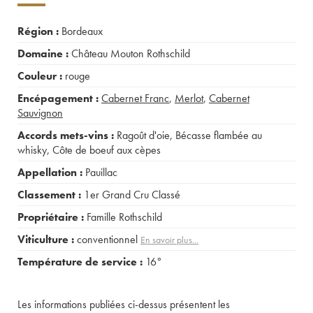
Région :
Bordeaux
Domaine :
Château Mouton Rothschild
Couleur :
rouge
Encépagement :
Cabernet Franc
,
Merlot
,
Cabernet
Sauvignon
Accords mets-vins :
Ragoût d'oie
,
Bécasse flambée au
whisky
,
Côte de boeuf aux cèpes
Appellation :
Pauillac
Classement :
1er Grand Cru Classé
Propriétaire :
Famille Rothschild
Viticulture :
conventionnel
En savoir plus...
Température de service :
16°
Les informations publiées ci-dessus présentent les