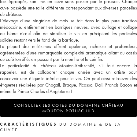
fois égrappés, sont mis en cuve sans passer par le pressoir. Chaque
cuve possède une taille différente correspondant aux diverses parcelles
du château.
L'élevage d'une vingtaine de mois se fait dans la plus pure tradition
médocaine, entièrement en barriques neuves, avec ouillage et collage
au blanc d'œuf afin de stabiliser le vin en précipitant les particules
solides restant vers le fond de la barrique.
La plupart des millésimes offrent opulence, richesse et profondeur,
agrémentées d'une remarquable complexité aromatique allant du cassis
au café torréfié, en passant par la menthe et le cuir fin.
La particularité du château Mouton-Rothschild, s'il faut encore la
rappeler, est de collaborer chaque année avec un artiste pour
concevoir une étiquette inédite pour le vin. On peut ainsi retrouver des
étiquettes réalisées par Chagall, Braque, Picasso, Dali, Francis Bacon et
même le Prince Charles d'Angleterre !
CONSULTER LES COTES DU DOMAINE CHÂTEAU
MOUTON ROTHSCHILD
CARACTÉRISTIQUES
DU DOMAINE & DE LA
CUVÉE