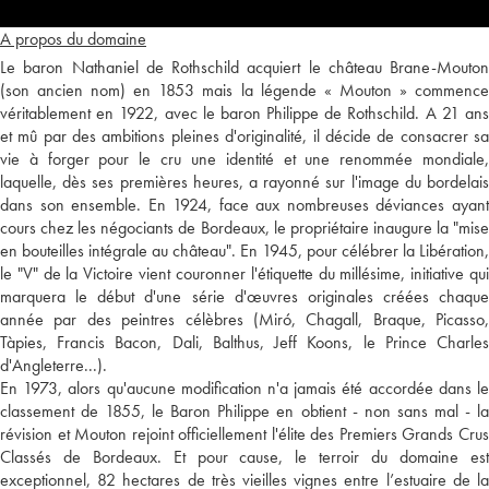
A propos du domaine
Le baron Nathaniel de Rothschild acquiert le château Brane-Mouton
(son ancien nom) en 1853 mais la légende « Mouton » commence
véritablement en 1922, avec le baron Philippe de Rothschild. A 21 ans
et mû par des ambitions pleines d'originalité, il décide de consacrer sa
vie à forger pour le cru une identité et une renommée mondiale,
laquelle, dès ses premières heures, a rayonné sur l'image du bordelais
dans son ensemble. En 1924, face aux nombreuses déviances ayant
cours chez les négociants de Bordeaux, le propriétaire inaugure la "mise
en bouteilles intégrale au château". En 1945, pour célébrer la Libération,
le "V" de la Victoire vient couronner l'étiquette du millésime, initiative qui
marquera le début d'une série d'œuvres originales créées chaque
année par des peintres célèbres (Miró, Chagall, Braque, Picasso,
Tàpies, Francis Bacon, Dali, Balthus, Jeff Koons, le Prince Charles
d'Angleterre...).
En 1973, alors qu'aucune modification n'a jamais été accordée dans le
classement de 1855, le Baron Philippe en obtient - non sans mal - la
révision et Mouton rejoint officiellement l'élite des Premiers Grands Crus
Classés de Bordeaux. Et pour cause, le terroir du domaine est
exceptionnel, 82 hectares de très vieilles vignes entre l’estuaire de la