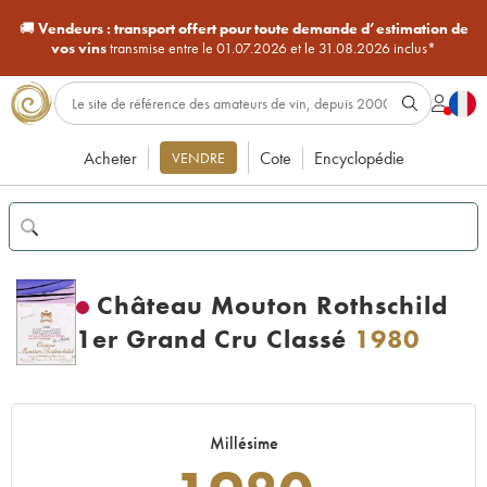
🚚
Vendeurs :
transport offert pour toute demande d’estimation de
vos vins
transmise entre le 01.07.2026 et le 31.08.2026 inclus*
Acheter
Cote
Encyclopédie
VENDRE
Château Mouton Rothschild
1er Grand Cru Classé
1980
Millésime