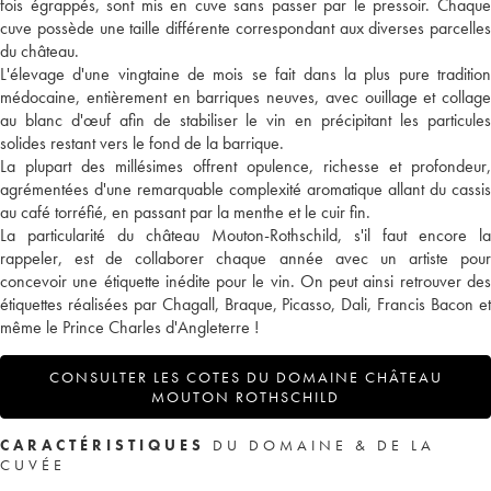
fois égrappés, sont mis en cuve sans passer par le pressoir. Chaque
cuve possède une taille différente correspondant aux diverses parcelles
du château.
L'élevage d'une vingtaine de mois se fait dans la plus pure tradition
médocaine, entièrement en barriques neuves, avec ouillage et collage
au blanc d'œuf afin de stabiliser le vin en précipitant les particules
solides restant vers le fond de la barrique.
La plupart des millésimes offrent opulence, richesse et profondeur,
agrémentées d'une remarquable complexité aromatique allant du cassis
au café torréfié, en passant par la menthe et le cuir fin.
La particularité du château Mouton-Rothschild, s'il faut encore la
rappeler, est de collaborer chaque année avec un artiste pour
concevoir une étiquette inédite pour le vin. On peut ainsi retrouver des
étiquettes réalisées par Chagall, Braque, Picasso, Dali, Francis Bacon et
même le Prince Charles d'Angleterre !
CONSULTER LES COTES DU DOMAINE CHÂTEAU
MOUTON ROTHSCHILD
CARACTÉRISTIQUES
DU DOMAINE & DE LA
CUVÉE