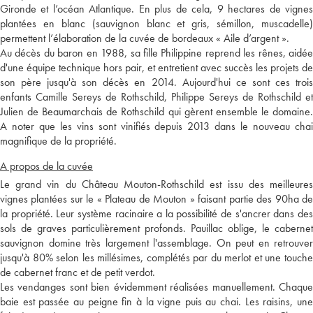
Gironde et l’océan Atlantique. En plus de cela, 9 hectares de vignes
plantées en blanc (sauvignon blanc et gris, sémillon, muscadelle)
permettent l’élaboration de la cuvée de bordeaux « Aile d’argent ».
Au décès du baron en 1988, sa fille Philippine reprend les rênes, aidée
d'une équipe technique hors pair, et entretient avec succès les projets de
son père jusqu'à son décès en 2014. Aujourd'hui ce sont ces trois
enfants Camille Sereys de Rothschild, Philippe Sereys de Rothschild et
Julien de Beaumarchais de Rothschild qui gèrent ensemble le domaine.
A noter que les vins sont vinifiés depuis 2013 dans le nouveau chai
magnifique de la propriété.
A propos de la cuvée
Le grand vin du Château Mouton-Rothschild est issu des meilleures
vignes plantées sur le « Plateau de Mouton » faisant partie des 90ha de
la propriété. Leur système racinaire a la possibilité de s'ancrer dans des
sols de graves particulièrement profonds. Pauillac oblige, le cabernet
sauvignon domine très largement l'assemblage. On peut en retrouver
jusqu'à 80% selon les millésimes, complétés par du merlot et une touche
de cabernet franc et de petit verdot.
Les vendanges sont bien évidemment réalisées manuellement. Chaque
baie est passée au peigne fin à la vigne puis au chai. Les raisins, une