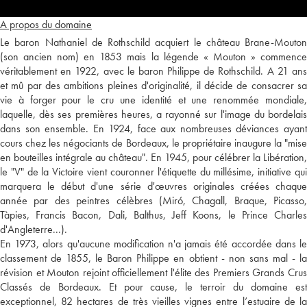
A propos du domaine
Le baron Nathaniel de Rothschild acquiert le château Brane-Mouton
(son ancien nom) en 1853 mais la légende « Mouton » commence
véritablement en 1922, avec le baron Philippe de Rothschild. A 21 ans
et mû par des ambitions pleines d'originalité, il décide de consacrer sa
vie à forger pour le cru une identité et une renommée mondiale,
laquelle, dès ses premières heures, a rayonné sur l'image du bordelais
dans son ensemble. En 1924, face aux nombreuses déviances ayant
cours chez les négociants de Bordeaux, le propriétaire inaugure la "mise
en bouteilles intégrale au château". En 1945, pour célébrer la Libération,
le "V" de la Victoire vient couronner l'étiquette du millésime, initiative qui
marquera le début d'une série d'œuvres originales créées chaque
année par des peintres célèbres (Miró, Chagall, Braque, Picasso,
Tàpies, Francis Bacon, Dali, Balthus, Jeff Koons, le Prince Charles
d'Angleterre...).
En 1973, alors qu'aucune modification n'a jamais été accordée dans le
classement de 1855, le Baron Philippe en obtient - non sans mal - la
révision et Mouton rejoint officiellement l'élite des Premiers Grands Crus
Classés de Bordeaux. Et pour cause, le terroir du domaine est
exceptionnel, 82 hectares de très vieilles vignes entre l’estuaire de la