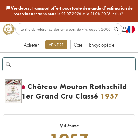
🚚
Vendeurs :
transport offert pour toute demande d’estimation de
vos vins
transmise entre le 01.07.2026 et le 31.08.2026 inclus*
Acheter
Cote
Encyclopédie
VENDRE
Château Mouton Rothschild
1er Grand Cru Classé
1957
Millésime