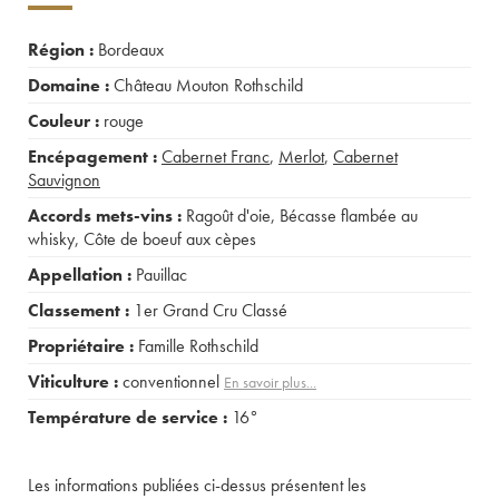
Région :
Bordeaux
Domaine :
Château Mouton Rothschild
Couleur :
rouge
Encépagement :
Cabernet Franc
,
Merlot
,
Cabernet
Sauvignon
Accords mets-vins :
Ragoût d'oie
,
Bécasse flambée au
whisky
,
Côte de boeuf aux cèpes
Appellation :
Pauillac
Classement :
1er Grand Cru Classé
Propriétaire :
Famille Rothschild
Viticulture :
conventionnel
En savoir plus...
Température de service :
16°
Les informations publiées ci-dessus présentent les