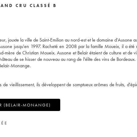
RAND CRU CLASSÉ B
eur, jouxte la ville de Saint-Emilion au nord-est et le domaine d'Ausone a
'Ausone jusqu'en 1997. Racheté en 2008 par la famille Moueix, il a été 
 de Christian Moueix. Ausone et Belair étaient de culture et de vin
château de se hisser de nouveau au rang de l'élite des vins de Bordeaux. 
 Belair-Monange.
 de vieillissement, ils développent de somptueux arômes de fruits, d'épi
R (BELAIR-MONANGE)
VÉE