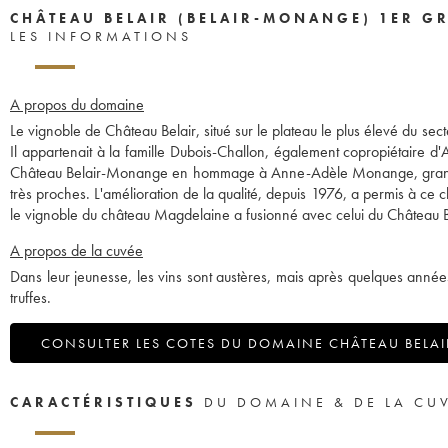
CHÂTEAU BELAIR (BELAIR-MONANGE) 1ER G
LES INFORMATIONS
A propos du domaine
Le vignoble de Château Belair, situé sur le plateau le plus élevé du sect
Il appartenait à la famille Dubois-Challon, également copropiétaire d
Château Belair-Monange en hommage à Anne-Adèle Monange, grand-mère
très proches. L'amélioration de la qualité, depuis 1976, a permis à ce 
le vignoble du château Magdelaine a fusionné avec celui du Château
A propos de la cuvée
Dans leur jeunesse, les vins sont austères, mais après quelques années
truffes.
CONSULTER LES COTES DU DOMAINE CHÂTEAU BELAI
CARACTÉRISTIQUES
DU DOMAINE & DE LA CU