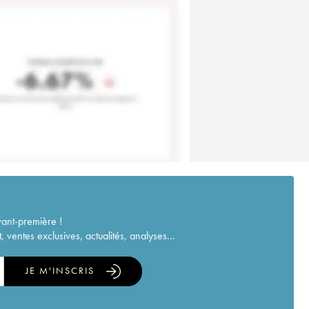
vant-première !
ventes exclusives, actualités, analyses...
JE M'INSCRIS