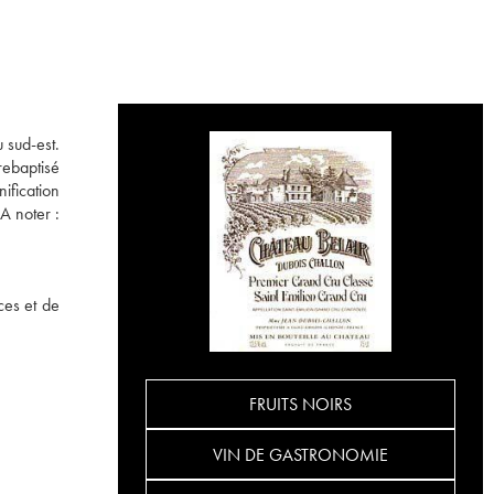
u sud-est.
rebaptisé
ification
A noter :
ces et de
FRUITS NOIRS
VIN DE GASTRONOMIE