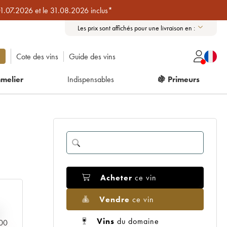
01.07.2026 et le 31.08.2026 inclus*
Les prix sont affichés pour une livraison en :
Cote des vins
Guide des vins
melier
Indispensables
🍇 Primeurs
Acheter
ce vin
Vendre
ce vin
Vins
du domaine
000