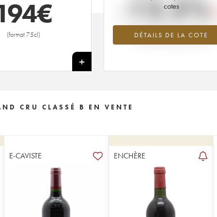
-12.5%
194
€
cotes
Tendance à la baisse du millésime 1
(format 75cl)
DÉTAILS DE LA COTE
en 2026 par rapport à 2025
+
AND CRU CLASSÉ B EN VENTE
E-CAVISTE
ENCHÈRE