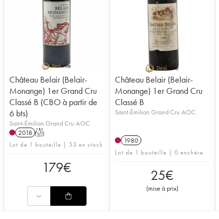
Château Belair (Belair-
Château Belair (Belair-
Monange) 1er Grand Cru
Monange) 1er Grand Cru
Classé B (CBO à partir de
Classé B
6 bts)
Saint-Émilion Grand Cru AOC
Saint-Émilion Grand Cru AOC
2018
T
1980
Lot de 1 bouteille | 53 en stock
Lot de 1 bouteille | 0 enchère
179
€
25
€
(
mise à prix
)