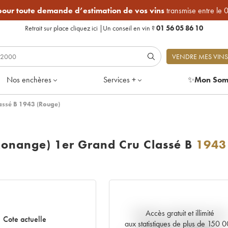
 pour toute demande d’estimation de vos vins
transmise entre le 
Retrait sur place
cliquez ici
|
Un conseil en vin ?
01 56 05 86 10
VENDRE MES VINS
Nos enchères
Services +
✨
Mon Som
assé B 1943 (Rouge)
Monange) 1er Grand Cru Classé B
1943
Accès gratuit et illimité
Tendance actuelle de la cote
Cote actuelle
aux statistiques de plus de 150 