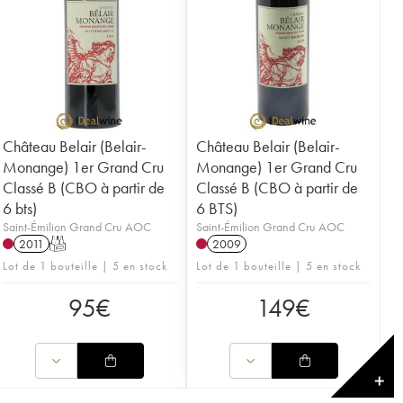
Château Belair (Belair-
Château Belair (Belair-
Monange) 1er Grand Cru
Monange) 1er Grand Cru
Classé B (CBO à partir de
Classé B (CBO à partir de
6 bts)
6 BTS)
Saint-Émilion Grand Cru AOC
Saint-Émilion Grand Cru AOC
2011
T
2009
Lot de 1 bouteille | 5 en stock
Lot de 1 bouteille | 5 en stock
95
€
149
€
✕