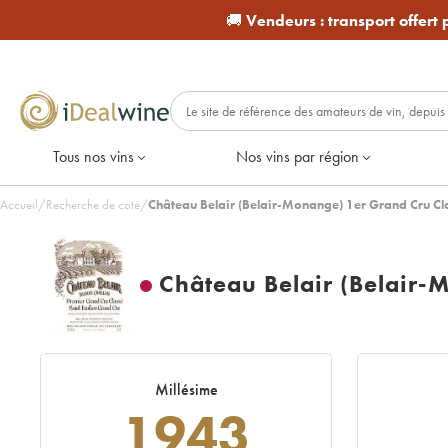
🚚
Vendeurs :
transport offert
Tous nos vins
Nos vins par région
Accueil
/
Recherche de cote
/
Château Belair (Belair-Monange) 1er Grand Cru Cl
Château Belair (Belair-
Millésime
1943