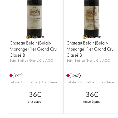
1949
1947
1945
1943
1942
1929
Château Belair (Belair-
Château Belair (Belair-
Monange) 1er Grand Cru
Monange) 1er Grand Cru
Classé B
Classé B
Saint-Émilion Grand Cru AOC
Saint-Émilion Grand Cru AOC
1970
1967
Lot de 1 bouteille | 1 enchère
Lot de 1 bouteille | 0 enchère
36
€
36
€
(
prix actuel
)
(
mise à prix
)