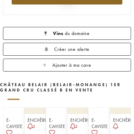
1954
1953
1952
1951
1950
2025
1949
1947
1945
1943
1942
1929
Vins
du domaine
Créer une alerte
Ajouter à ma cave
CHÂTEAU BELAIR (BELAIR-MONANGE) 1ER
GRAND CRU CLASSÉ B EN VENTE
E-
ENCHÈRE
E-
ENCHÈRE
E-
ENCHÈRE
CAVISTE
CAVISTE
CAVISTE
2
2