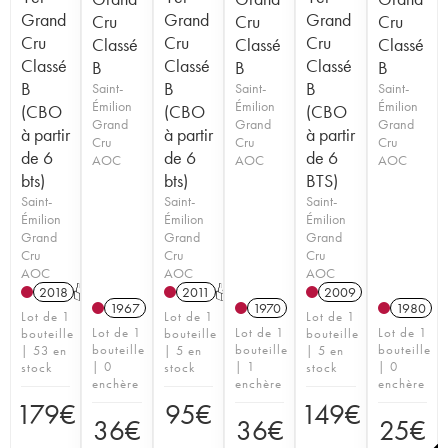
Grand
Grand
Grand
Cru
Cru
Cru
Cru
Cru
Cru
Classé
Classé
Classé
Classé
Classé
Classé
B
B
B
B
B
B
Saint-
Saint-
Saint-
Émilion
Émilion
Émilion
(CBO
(CBO
(CBO
Grand
Grand
Grand
à partir
à partir
à partir
Cru
Cru
Cru
de 6
de 6
de 6
AOC
AOC
AOC
bts)
bts)
BTS)
Saint-
Saint-
Saint-
Émilion
Émilion
Émilion
Grand
Grand
Grand
Cru
Cru
Cru
AOC
AOC
AOC
2018
T
2011
T
2009
1967
1970
1980
Lot de 1
Lot de 1
Lot de 1
Lot de 1
Lot de 1
Lot de 1
bouteille
bouteille
bouteille
bouteille
bouteille
bouteille
| 53 en
| 5 en
| 5 en
| 0
| 1
| 0
stock
stock
stock
enchère
enchère
enchère
179
€
95
€
149
€
36
€
36
€
25
€