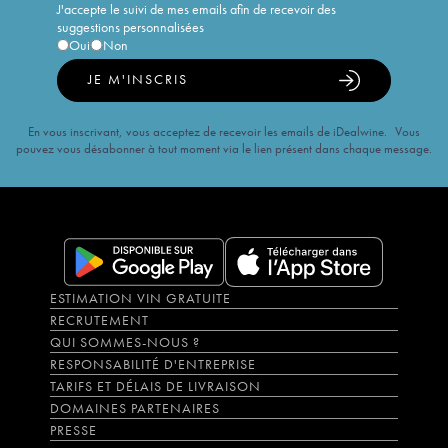
J'accepte le suivi de mes emails afin de recevoir des
suggestions personnalisées
Oui
Non
JE M'INSCRIS
En vous inscrivant, vous acceptez de recevoir les emails de iDealwine. Vous
pouvez vous désabonner à tout moment via le lien présent dans chaque message.
ESTIMATION VIN GRATUITE
RECRUTEMENT
QUI SOMMES-NOUS ?
RESPONSABILITÉ D'ENTREPRISE
TARIFS ET DÉLAIS DE LIVRAISON
DOMAINES PARTENAIRES
PRESSE