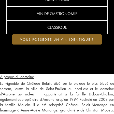
VIN DE GASTRONOMIE
CLASSIQUE
VOUS POSSÉDEZ UN VIN IDENTIQUE ?
A propos du domaine
Le vignoble de Château Belair, situé sur le plateau le plus élevé du
secteur, jouxte la ville de Saint-Emilion au nord-est et le domaine
d'Ausone au sud-est. Il appartenait à la famille Dubois-Challon,
également copropiétaire d'Ausone jusqu'en 1997. Racheté en 2008 par
la famille Moueix, il a été rebaptisé Château Belair-Monange en
hommage à Anne-Adèle Monange, grand-mère de Christian Moueix.