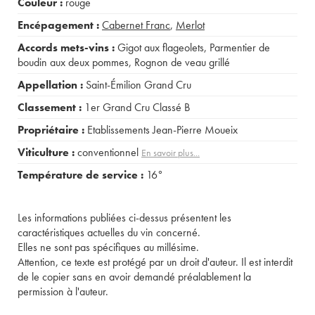
Couleur :
rouge
Encépagement :
Cabernet Franc
,
Merlot
Accords mets-vins :
Gigot aux flageolets
,
Parmentier de
boudin aux deux pommes
,
Rognon de veau grillé
Appellation :
Saint-Émilion Grand Cru
Classement :
1er Grand Cru Classé B
Propriétaire :
Etablissements Jean-Pierre Moueix
Viticulture :
conventionnel
En savoir plus...
Température de service :
16°
Les informations publiées ci-dessus présentent les
caractéristiques actuelles du vin concerné.
Elles ne sont pas spécifiques au millésime.
Attention, ce texte est protégé par un droit d'auteur. Il est interdit
de le copier sans en avoir demandé préalablement la
permission à l'auteur.