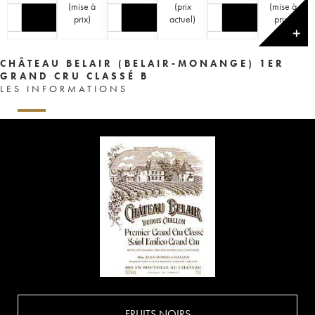
(
mise à
(
prix
(
mise à
prix
)
actuel
)
prix
)
✕
CHÂTEAU BELAIR (BELAIR-MONANGE) 1ER
GRAND CRU CLASSÉ B
LES INFORMATIONS
FRUITS NOIRS