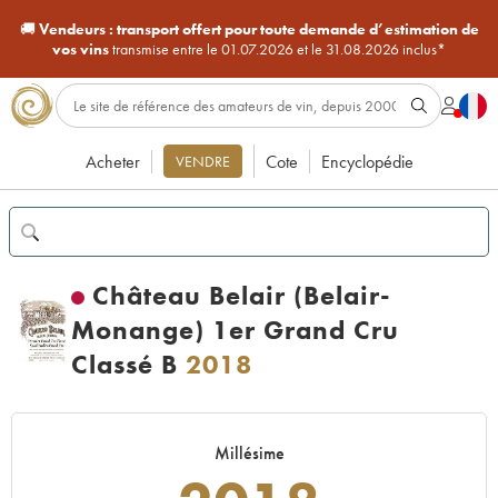
🚚
Vendeurs :
transport offert pour toute demande d’estimation de
vos vins
transmise entre le 01.07.2026 et le 31.08.2026 inclus*
Acheter
Cote
Encyclopédie
VENDRE
Château Belair (Belair-
Monange) 1er Grand Cru
Classé B
2018
Millésime