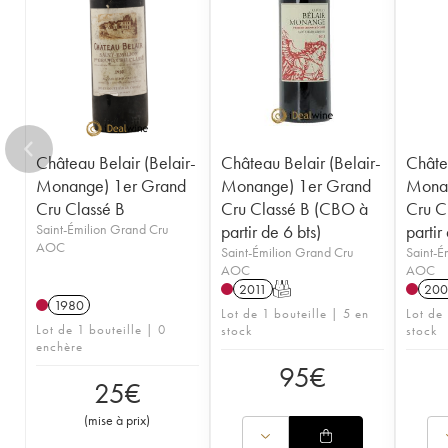
1949
1947
1945
1943
1942
1929
Château Belair (Belair-
Château Belair (Belair-
Châtea
Monange) 1er Grand
Monange) 1er Grand
Monan
Cru Classé B
Cru Classé B (CBO à
Cru C
Saint-Émilion Grand Cru
partir de 6 bts)
partir
AOC
Saint-Émilion Grand Cru
Saint-É
AOC
AOC
2011
T
200
1980
Lot de 1 bouteille | 5 en
Lot de 
Lot de 1 bouteille | 0
stock
stock
enchère
95
€
25
€
(
mise à prix
)