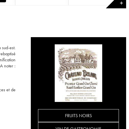
✕
u sud-est.
rebaptisé
ification
A noter :
ces et de
FRUITS NOIRS
VIN DE GASTRONOMIE