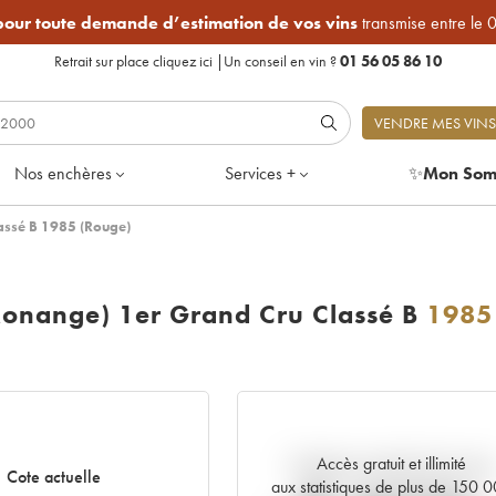
 pour toute demande d’estimation de vos vins
transmise entre le 
Retrait sur place
cliquez ici
|
Un conseil en vin ?
01 56 05 86 10
VENDRE MES VINS
Nos enchères
Services +
✨
Mon Som
assé B 1985 (Rouge)
Monange) 1er Grand Cru Classé B
1985
Accès gratuit et illimité
Tendance actuelle de la cote
Cote actuelle
aux statistiques de plus de 150 