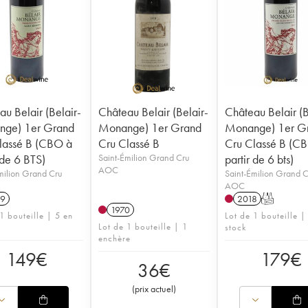
u Belair (Belair-
Château Belair (Belair-
Château Belair (B
ge) 1er Grand
Monange) 1er Grand
Monange) 1er G
lassé B (CBO à
Cru Classé B
Cru Classé B (C
 de 6 BTS)
Saint-Émilion Grand Cru
partir de 6 bts)
AOC
milion Grand Cru
Saint-Émilion Grand 
AOC
9
2018
T
1970
1 bouteille | 5 en
Lot de 1 bouteille |
Lot de 1 bouteille | 1
stock
enchère
149
€
179
€
36
€
(
prix actuel
)