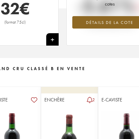
-5.61%
32
€
cotes
Tendance à la baisse du millésime 1
(format 75cl)
DÉTAILS DE LA COTE
en 2026 par rapport à 2025
+
AND CRU CLASSÉ B EN VENTE
ISTE
ENCHÈRE
E-CAVISTE
2