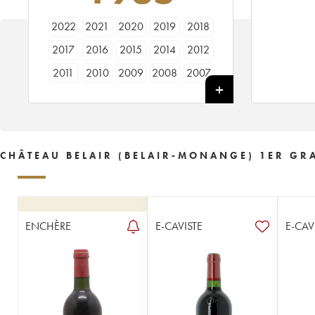
2022
2021
2020
2019
2018
2017
2016
2015
2014
2012
2011
2010
2009
2008
2007
2006
2005
2004
2003
2002
2001
2000
1999
1998
1997
1996
1995
1994
1993
1992
CHÂTEAU BELAIR (BELAIR-MONANGE) 1ER GR
1991
1990
1989
1988
1987
1986
1985
1983
1982
1981
1980
1979
1978
1977
1976
ENCHÈRE
E-CAVISTE
E-CAV
1975
1974
1973
1971
1970
1969
1967
1966
1964
1962
1961
1959
1958
1957
1955
1954
1953
1952
1951
1950