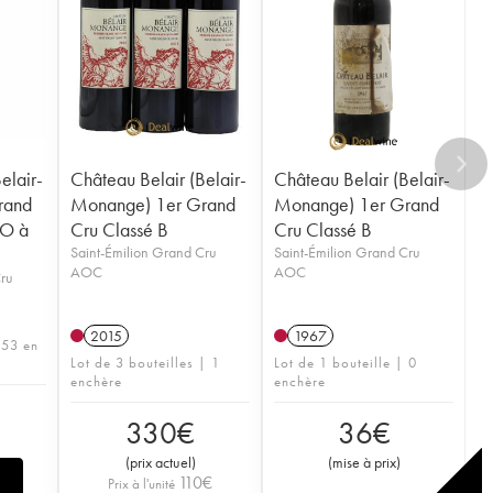
elair-
Château Belair (Belair-
Château Belair (Belair-
rand
Monange) 1er Grand
Monange) 1er Grand
BO à
Cru Classé B
Cru Classé B
Saint-Émilion Grand Cru
Saint-Émilion Grand Cru
AOC
AOC
Cru
2015
1967
 53 en
Lot de 3 bouteilles | 1
Lot de 1 bouteille | 0
enchère
enchère
330
€
36
€
(
prix actuel
)
(
mise à prix
)
110
€
Prix à l'unité