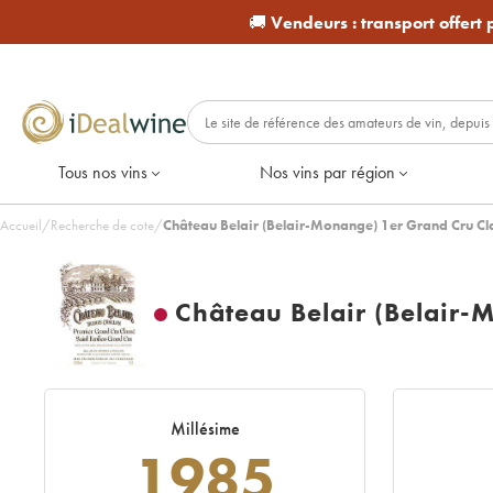
🚚
Vendeurs :
transport offert
Tous nos vins
Nos vins par région
Accueil
/
Recherche de cote
/
Château Belair (Belair-Monange) 1er Grand Cru Cl
Château Belair (Belair-
Millésime
1985