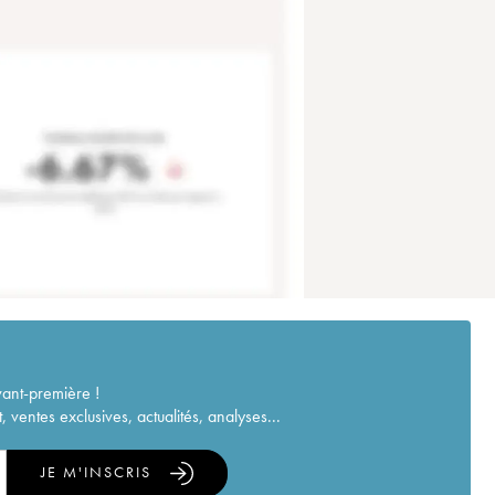
vant-première !
ventes exclusives, actualités, analyses...
JE M'INSCRIS