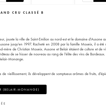
RAND CRU CLASSÉ B
eur, jouxte la ville de Saint-Emilion au nord-est et le domaine d'Ausone a
'Ausone jusqu'en 1997. Racheté en 2008 par la famille Moueix, il a été 
 de Christian Moueix. Ausone et Belair étaient de culture et de vin
château de se hisser de nouveau au rang de l'élite des vins de Bordeaux. 
 Belair-Monange.
 de vieillissement, ils développent de somptueux arômes de fruits, d'épi
R (BELAIR-MONANGE)
VÉE