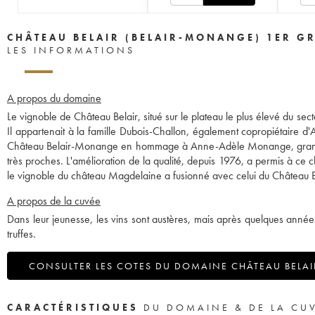
CHÂTEAU BELAIR (BELAIR-MONANGE) 1ER G
LES INFORMATIONS
A propos du domaine
Le vignoble de Château Belair, situé sur le plateau le plus élevé du sect
Il appartenait à la famille Dubois-Challon, également copropiétaire d
Château Belair-Monange en hommage à Anne-Adèle Monange, grand-mère
très proches. L'amélioration de la qualité, depuis 1976, a permis à ce 
le vignoble du château Magdelaine a fusionné avec celui du Château
A propos de la cuvée
Dans leur jeunesse, les vins sont austères, mais après quelques années
truffes.
CONSULTER LES COTES DU DOMAINE CHÂTEAU BELAI
CARACTÉRISTIQUES
DU DOMAINE & DE LA CU