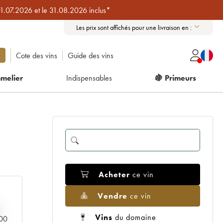
01.07.2026 et le 31.08.2026 inclus*
Les prix sont affichés pour une livraison en :
Cote des vins
Guide des vins
melier
Indispensables
🍇 Primeurs
Acheter
ce vin
Vendre
ce vin
Vins
du domaine
000