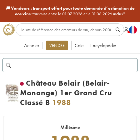
🚚
Vendeurs :
transport offert pour toute demande d’estimation de
vos vins
transmise entre le 01.07.2026 et le 31.08.2026 inclus*
Acheter
Cote
Encyclopédie
VENDRE
Château Belair (Belair-
Monange) 1er Grand Cru
Classé B
1988
Millésime