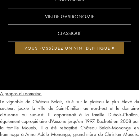
VIN DE GASTRONOMIE
CLASSIQUE
VOUS POSSÉDEZ UN VIN IDENTIQUE ?
A propos du domaine
Le vignoble de Château Belair, situé sur le plateau le plus élevé du
secteur, jouxte la ville de Saint-Emilion au nord-est et le domaine
d'Ausone au sud-est. Il appartenait à la famille Dubois-Challon,
également copropiétaire d'Ausone jusqu'en 1997. Racheté en 2008 par
la famille Moueix, il a été rebaptisé Château Belair-Monange en
hommage à Anne-Adèle Monange, grand-mère de Christian Moueix.