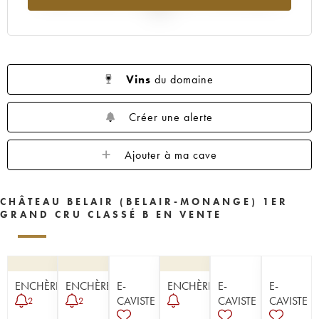
1954
1953
1952
1951
1950
2025
1949
1947
1945
1943
1942
1929
Vins
du domaine
Créer une alerte
Ajouter à ma cave
CHÂTEAU BELAIR (BELAIR-MONANGE) 1ER
GRAND CRU CLASSÉ B EN VENTE
ENCHÈRE
ENCHÈRE
E-
ENCHÈRE
E-
E-
CAVISTE
CAVISTE
CAVISTE
2
2