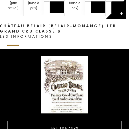
(
prix
(
mise à
(
mise à
actuel
)
prix
)
prix
)
✕
CHÂTEAU BELAIR (BELAIR-MONANGE) 1ER
GRAND CRU CLASSÉ B
LES INFORMATIONS
FRUITS NOIRS