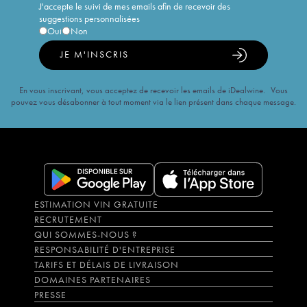
J'accepte le suivi de mes emails afin de recevoir des
suggestions personnalisées
Oui
Non
JE M'INSCRIS
En vous inscrivant, vous acceptez de recevoir les emails de iDealwine. Vous
pouvez vous désabonner à tout moment via le lien présent dans chaque message.
ESTIMATION VIN GRATUITE
RECRUTEMENT
QUI SOMMES-NOUS ?
RESPONSABILITÉ D'ENTREPRISE
TARIFS ET DÉLAIS DE LIVRAISON
DOMAINES PARTENAIRES
PRESSE