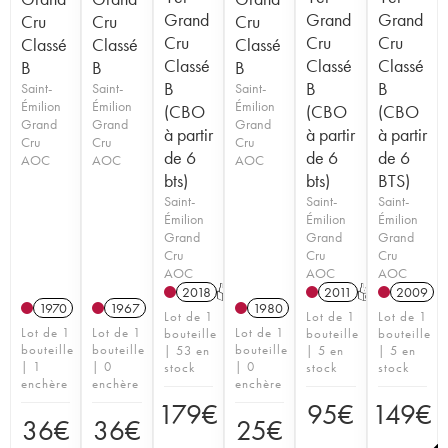
Grand
Grand
Grand
Cru
Cru
Cru
Cru
Cru
Cru
Classé
Classé
Classé
Classé
Classé
Classé
B
B
B
B
B
B
Saint-
Saint-
Saint-
Émilion
Émilion
Émilion
(CBO
(CBO
(CBO
Grand
Grand
Grand
à partir
à partir
à partir
Cru
Cru
Cru
de 6
de 6
de 6
AOC
AOC
AOC
bts)
bts)
BTS)
Saint-
Saint-
Saint-
Émilion
Émilion
Émilion
Grand
Grand
Grand
Cru
Cru
Cru
AOC
AOC
AOC
2018
T
2011
T
2009
1970
1967
1980
Lot de 1
Lot de 1
Lot de 1
Lot de 1
Lot de 1
Lot de 1
bouteille
bouteille
bouteille
bouteille
bouteille
bouteille
| 53 en
| 5 en
| 5 en
| 1
| 0
| 0
stock
stock
stock
enchère
enchère
enchère
179
€
95
€
149
€
36
€
36
€
25
€