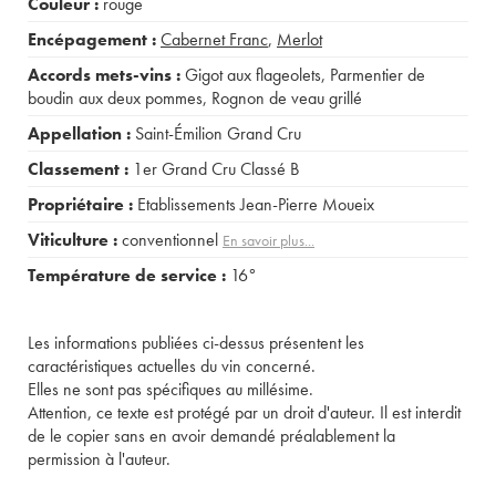
Couleur :
rouge
Encépagement :
Cabernet Franc
,
Merlot
Accords mets-vins :
Gigot aux flageolets
,
Parmentier de
boudin aux deux pommes
,
Rognon de veau grillé
Appellation :
Saint-Émilion Grand Cru
Classement :
1er Grand Cru Classé B
Propriétaire :
Etablissements Jean-Pierre Moueix
Viticulture :
conventionnel
En savoir plus...
Température de service :
16°
Les informations publiées ci-dessus présentent les
caractéristiques actuelles du vin concerné.
Elles ne sont pas spécifiques au millésime.
Attention, ce texte est protégé par un droit d'auteur. Il est interdit
de le copier sans en avoir demandé préalablement la
permission à l'auteur.