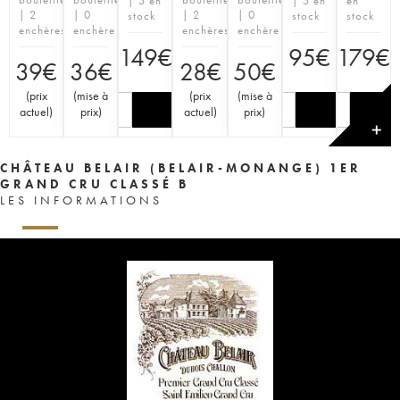
| 5 en
| 5 en
en
| 2
| 0
| 2
| 0
stock
stock
stock
enchères
enchère
enchères
enchère
149
€
95
€
179
€
39
€
36
€
28
€
50
€
(
prix
(
mise à
(
prix
(
mise à
actuel
)
prix
)
actuel
)
prix
)
✕
CHÂTEAU BELAIR (BELAIR-MONANGE) 1ER
GRAND CRU CLASSÉ B
LES INFORMATIONS