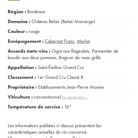
Région :
Bordeaux
Domaine :
Château Belair (Belair-Monange)
Couleur :
rouge
Encépagement :
Cabernet Franc
,
Merlot
Accords mets-vins :
Gigot aux flageolets
,
Parmentier de
boudin aux deux pommes
,
Rognon de veau grillé
Appellation :
Saint-Émilion Grand Cru
Classement :
1er Grand Cru Classé B
Propriétaire :
Etablissements Jean-Pierre Moueix
Viticulture :
conventionnel
En savoir plus...
Température de service :
16°
Les informations publiées ci-dessus présentent les
caractéristiques actuelles du vin concerné.