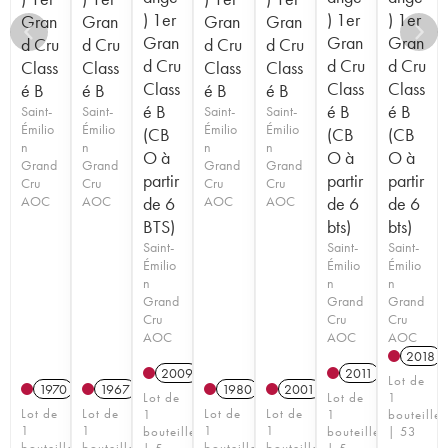
) 1er
) 1er
) 1er
Gran
Gran
Gran
Gran
Gran
Gran
Gran
d Cru
d Cru
d Cru
d Cru
d Cru
d Cru
d Cru
Class
Class
Class
Class
Class
Class
Class
é B
é B
é B
é B
é B
é B
é B
Saint-
Saint-
Saint-
Saint-
Émilio
Émilio
Émilio
Émilio
(CB
(CB
(CB
n
n
n
n
O à
O à
O à
Grand
Grand
Grand
Grand
partir
partir
partir
Cru
Cru
Cru
Cru
AOC
AOC
de 6
AOC
AOC
de 6
de 6
BTS)
bts)
bts)
Saint-
Saint-
Saint-
Émilio
Émilio
Émilio
n
n
n
Grand
Grand
Grand
Cru
Cru
Cru
AOC
AOC
AOC
2018
2009
2011
T
Lot de
1970
1967
1980
2001
Lot de
Lot de
1
Lot de
Lot de
Lot de
Lot de
1
1
bouteille
1
1
1
1
bouteille
bouteille
| 53
bouteille
bouteille
bouteille
bouteille