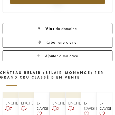
1954
1953
1952
1951
1950
2025
1949
1947
1945
1943
1942
1929
Vins
du domaine
Créer une alerte
Ajouter à ma cave
CHÂTEAU BELAIR (BELAIR-MONANGE) 1ER
GRAND CRU CLASSÉ B EN VENTE
ENCHÈRE
ENCHÈRE
E-
ENCHÈRE
ENCHÈRE
E-
E-
CAVISTE
CAVISTE
CAVISTE
7
4
3
1