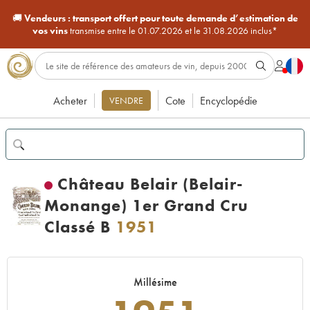
🚚
Vendeurs :
transport offert pour toute demande d’estimation de
vos vins
transmise entre le 01.07.2026 et le 31.08.2026 inclus*
Acheter
Cote
Encyclopédie
VENDRE
Château Belair (Belair-
Monange) 1er Grand Cru
Classé B
1951
Millésime