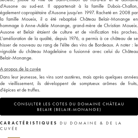
d'Ausone au sud-est. Il appartenait à la famille Dubois-Challon,
également copropiétaire d'Ausone jusqu'en 1997. Racheté en 2008 par
la famille Moueix, il a été rebaptisé Château Belair-Monange en
hommage à Anne-Adèle Monange, grand-mère de Christian Moueix.
Ausone et Belair étaient de culture et de vinification très proches.
L'amélioration de la qualité, depuis 1976, a permis à ce château de se
hisser de nouveau au rang de l'élite des vins de Bordeaux. A noter : le
vignoble du château Magdelaine a fusionné avec celui du Château
Belair-Monange.
A propos de la cuvée
Dans leur jeunesse, les vins sont austères, mais après quelques années
de vieillissement, ils développent de somptueux arômes de fruits,
d'épices et de truffes.
CONSULTER LES COTES DU DOMAINE CHÂTEAU
BELAIR (BELAIR-MONANGE)
CARACTÉRISTIQUES
DU DOMAINE & DE LA
CUVÉE