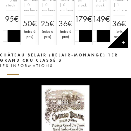
| 5 en
en
| 5 en
| 0
| 0
| 0
| 1
stock
stock
stock
enchère
enchère
enchère
enchère
95
€
179
€
149
€
50
€
25
€
36
€
36
€
(
mise à
(
mise à
(
mise à
(
prix
prix
)
prix
)
prix
)
actuel
)
✕
CHÂTEAU BELAIR (BELAIR-MONANGE) 1ER
GRAND CRU CLASSÉ B
LES INFORMATIONS