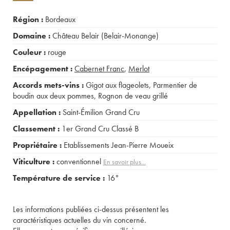
Région :
Bordeaux
Domaine :
Château Belair (Belair-Monange)
Couleur :
rouge
Encépagement :
Cabernet Franc
,
Merlot
Accords mets-vins :
Gigot aux flageolets
,
Parmentier de
boudin aux deux pommes
,
Rognon de veau grillé
Appellation :
Saint-Émilion Grand Cru
Classement :
1er Grand Cru Classé B
Propriétaire :
Etablissements Jean-Pierre Moueix
Viticulture :
conventionnel
En savoir plus...
Température de service :
16°
Les informations publiées ci-dessus présentent les
caractéristiques actuelles du vin concerné.