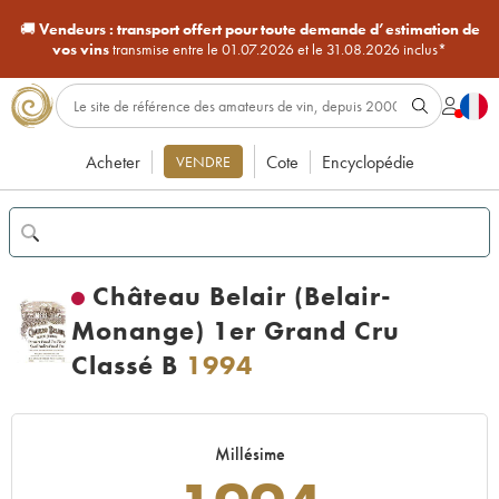
🚚
Vendeurs :
transport offert pour toute demande d’estimation de
vos vins
transmise entre le 01.07.2026 et le 31.08.2026 inclus*
Acheter
Cote
Encyclopédie
VENDRE
Château Belair (Belair-
Monange) 1er Grand Cru
Classé B
1994
Millésime