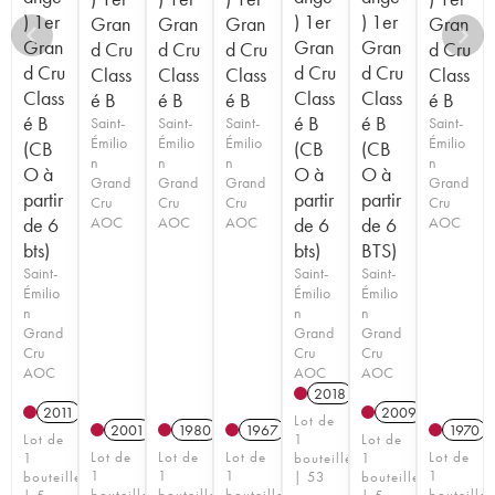
) 1er
) 1er
) 1er
Gran
Gran
Gran
Gran
Gran
Gran
Gran
d Cru
d Cru
d Cru
d Cru
d Cru
d Cru
d Cru
Class
Class
Class
Class
Class
Class
Class
é B
é B
é B
é B
é B
é B
é B
Saint-
Saint-
Saint-
Saint-
Émilio
Émilio
Émilio
Émilio
(CB
(CB
(CB
n
n
n
n
O à
O à
O à
Grand
Grand
Grand
Grand
partir
partir
partir
Cru
Cru
Cru
Cru
de 6
AOC
AOC
AOC
de 6
de 6
AOC
bts)
bts)
BTS)
Saint-
Saint-
Saint-
Émilio
Émilio
Émilio
n
n
n
Grand
Grand
Grand
Cru
Cru
Cru
AOC
AOC
AOC
2018
T
2011
T
2009
Lot de
2001
1980
1967
1970
Lot de
1
Lot de
Lot de
Lot de
Lot de
Lot de
1
bouteille
1
1
1
1
1
bouteille
| 53
bouteille
bouteille
bouteille
bouteille
bouteille