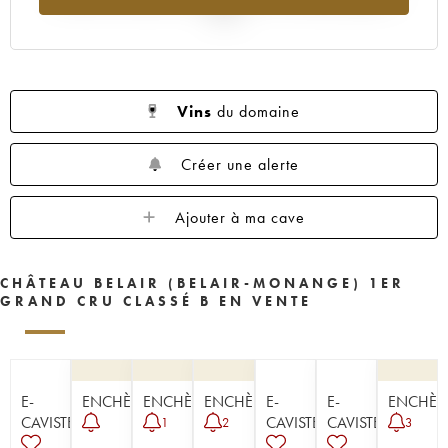
1954
1953
1952
1951
1950
2025
1949
1947
1945
1943
1942
1929
Vins
du domaine
Créer une alerte
Ajouter à ma cave
CHÂTEAU BELAIR (BELAIR-MONANGE) 1ER
GRAND CRU CLASSÉ B EN VENTE
E-
ENCHÈRE
ENCHÈRE
ENCHÈRE
E-
E-
ENCHÈR
CAVISTE
CAVISTE
CAVISTE
1
2
3