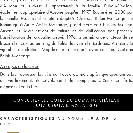
d'Ausone au sud-est. Il appartenait à la famille Dubois-Challon,
également copropiétaire d'Ausone jusqu'en 1997. Racheté en 2008 par
la famille Moueix, il a été rebaptisé Château Belair-Monange en
hommage à Anne-Adèle Monange, grand-mère de Christian Moueix.
Ausone et Belair étaient de culture et de vinification très proches.
L'amélioration de la qualité, depuis 1976, a permis à ce château de se
hisser de nouveau au rang de l'élite des vins de Bordeaux. A noter : le
vignoble du château Magdelaine a fusionné avec celui du Château
Belair-Monange.
A propos de la cuvée
Dans leur jeunesse, les vins sont austères, mais après quelques années
de vieillissement, ils développent de somptueux arômes de fruits,
d'épices et de truffes.
CONSULTER LES COTES DU DOMAINE CHÂTEAU
BELAIR (BELAIR-MONANGE)
CARACTÉRISTIQUES
DU DOMAINE & DE LA
CUVÉE