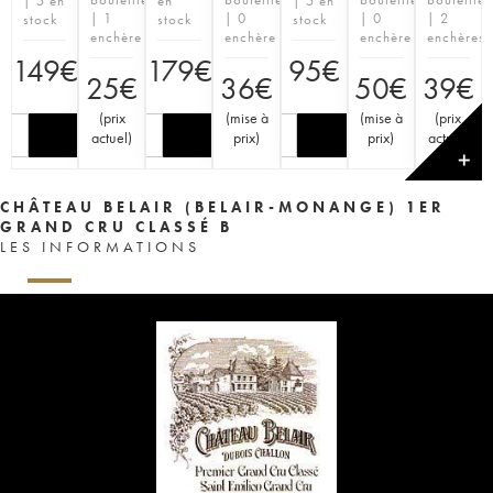
| 5 en
en
| 5 en
| 1
| 0
| 0
| 2
stock
stock
stock
enchère
enchère
enchère
enchères
149
€
179
€
95
€
25
€
36
€
50
€
39
€
(
prix
(
mise à
(
mise à
(
prix
actuel
)
prix
)
prix
)
actuel
)
✕
CHÂTEAU BELAIR (BELAIR-MONANGE) 1ER
GRAND CRU CLASSÉ B
LES INFORMATIONS