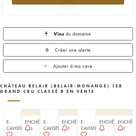
1954
1953
1952
1951
1950
2025
1949
1947
1945
1943
1942
1929
Vins
du domaine
Créer une alerte
Ajouter à ma cave
CHÂTEAU BELAIR (BELAIR-MONANGE) 1ER
GRAND CRU CLASSÉ B EN VENTE
E-
ENCHÈRE
E-
ENCHÈRE
E-
ENCHÈRE
ENCHÈR
CAVISTE
CAVISTE
CAVISTE
3
3
5