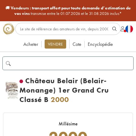
🚚
Vendeurs :
transport offert pour toute demande d’estimation de
vos vins
transmise entre le 01.07.2026 et le 31.08.2026 inclus*
Acheter
Cote
Encyclopédie
VENDRE
Château Belair (Belair-
Monange) 1er Grand Cru
Classé B
2000
Millésime