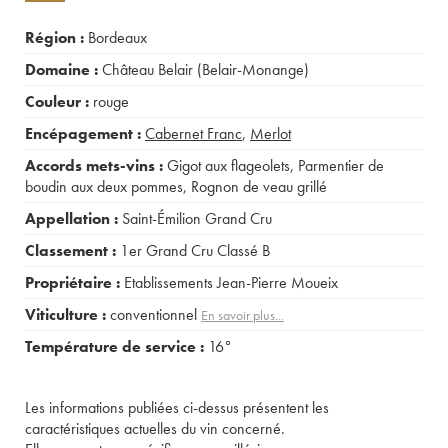
Région :
Bordeaux
Domaine :
Château Belair (Belair-Monange)
Couleur :
rouge
Encépagement :
Cabernet Franc
,
Merlot
Accords mets-vins :
Gigot aux flageolets
,
Parmentier de
boudin aux deux pommes
,
Rognon de veau grillé
Appellation :
Saint-Émilion Grand Cru
Classement :
1er Grand Cru Classé B
Propriétaire :
Etablissements Jean-Pierre Moueix
Viticulture :
conventionnel
En savoir plus...
Température de service :
16°
Les informations publiées ci-dessus présentent les
caractéristiques actuelles du vin concerné.