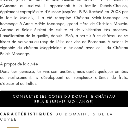
d'Ausone au sud-est. Il appartenait à la famille Dubois-Challon,
également copropiétaire d'Ausone jusqu'en 1997. Racheté en 2008 par
la famille Moueix, il a été rebaptisé Château Belair-Monange en
hommage à Anne-Adèle Monange, grand-mère de Christian Moueix.
Ausone et Belair étaient de culture et de vinification très proches.
L'amélioration de la qualité, depuis 1976, a permis à ce château de se
hisser de nouveau au rang de l'élite des vins de Bordeaux. A noter : le
vignoble du château Magdelaine a fusionné avec celui du Château
Belair-Monange.
A propos de la cuvée
Dans leur jeunesse, les vins sont austères, mais après quelques années
de vieillissement, ils développent de somptueux arômes de fruits,
d'épices et de truffes.
CONSULTER LES COTES DU DOMAINE CHÂTEAU
BELAIR (BELAIR-MONANGE)
CARACTÉRISTIQUES
DU DOMAINE & DE LA
CUVÉE