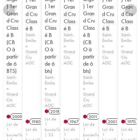
) 1er
) 1er
) 1er
Gran
Gran
Gran
Gran
Gran
Gran
Gran
d Cru
d Cru
d Cru
d Cru
d Cru
d Cru
d Cru
Class
Class
Class
Class
Class
Class
Class
é B
é B
é B
é B
é B
é B
é B
Saint-
Saint-
Saint-
Saint-
Émilio
Émilio
Émilio
Émilio
(CB
(CB
(CB
n
n
n
n
O à
O à
O à
Grand
Grand
Grand
Grand
partir
partir
partir
Cru
Cru
Cru
Cru
de 6
AOC
de 6
AOC
de 6
AOC
AOC
BTS)
bts)
bts)
Saint-
Saint-
Saint-
Émilio
Émilio
Émilio
n
n
n
Grand
Grand
Grand
Cru
Cru
Cru
AOC
AOC
AOC
2018
T
2009
2011
T
Lot de
1980
1967
2001
1970
Lot de
1
Lot de
Lot de
Lot de
Lot de
Lot de
1
bouteille
1
1
1
1
1
bouteille
| 53
bouteille
bouteille
bouteille
bouteille
bouteille