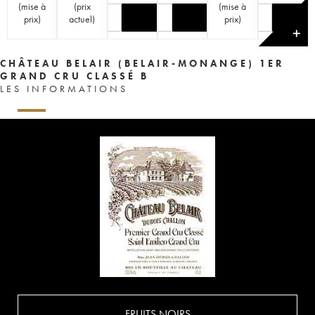
(
mise à
(
prix
(
mise à
prix
)
actuel
)
prix
)
✕
CHÂTEAU BELAIR (BELAIR-MONANGE) 1ER
GRAND CRU CLASSÉ B
LES INFORMATIONS
FRUITS NOIRS