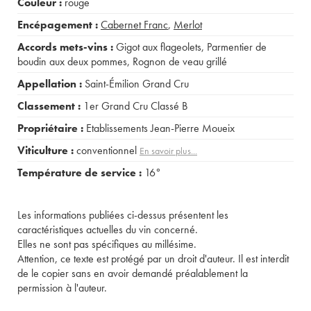
Couleur :
rouge
Encépagement :
Cabernet Franc
,
Merlot
Accords mets-vins :
Gigot aux flageolets
,
Parmentier de
boudin aux deux pommes
,
Rognon de veau grillé
Appellation :
Saint-Émilion Grand Cru
Classement :
1er Grand Cru Classé B
Propriétaire :
Etablissements Jean-Pierre Moueix
Viticulture :
conventionnel
En savoir plus...
Température de service :
16°
Les informations publiées ci-dessus présentent les
caractéristiques actuelles du vin concerné.
Elles ne sont pas spécifiques au millésime.
Attention, ce texte est protégé par un droit d'auteur. Il est interdit
de le copier sans en avoir demandé préalablement la
permission à l'auteur.