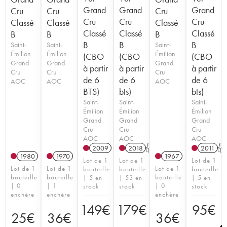
Grand
Grand
Grand
Cru
Cru
Cru
Cru
Cru
Cru
Classé
Classé
Classé
Classé
Classé
Classé
B
B
B
B
B
B
Saint-
Saint-
Saint-
Émilion
Émilion
Émilion
(CBO
(CBO
(CBO
Grand
Grand
Grand
à partir
à partir
à partir
Cru
Cru
Cru
de 6
de 6
de 6
AOC
AOC
AOC
BTS)
bts)
bts)
Saint-
Saint-
Saint-
Émilion
Émilion
Émilion
Grand
Grand
Grand
Cru
Cru
Cru
AOC
AOC
AOC
2009
2018
T
2011
T
1980
1970
1967
Lot de 1
Lot de 1
Lot de 1
Lot de 1
Lot de 1
Lot de 1
bouteille
bouteille
bouteille
bouteille
bouteille
bouteille
| 5 en
| 53 en
| 5 en
| 0
| 1
| 0
stock
stock
stock
enchère
enchère
enchère
149
€
179
€
95
€
25
€
36
€
36
€