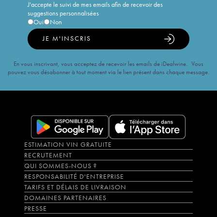
J'accepte le suivi de mes emails afin de recevoir des
suggestions personnalisées
Oui
Non
JE M'INSCRIS
En vous inscrivant, vous acceptez de recevoir les emails de iDealwine. Vous
pouvez vous désabonner à tout moment via le lien présent dans chaque message.
ESTIMATION VIN GRATUITE
RECRUTEMENT
QUI SOMMES-NOUS ?
RESPONSABILITÉ D'ENTREPRISE
TARIFS ET DÉLAIS DE LIVRAISON
DOMAINES PARTENAIRES
PRESSE