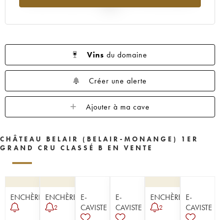
1954
1953
1952
1951
1950
2025
1949
1947
1945
1943
1942
1929
Vins
du domaine
Créer une alerte
Ajouter à ma cave
CHÂTEAU BELAIR (BELAIR-MONANGE) 1ER
GRAND CRU CLASSÉ B EN VENTE
ENCHÈRE
ENCHÈRE
E-
E-
ENCHÈRE
E-
CAVISTE
CAVISTE
CAVISTE
2
2