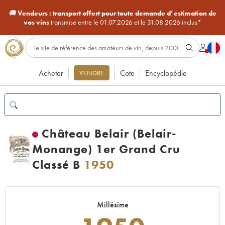
🚚
Vendeurs :
transport offert pour toute demande d’estimation de
vos vins
transmise entre le 01.07.2026 et le 31.08.2026 inclus*
Acheter
Cote
Encyclopédie
VENDRE
Château Belair (Belair-
Monange) 1er Grand Cru
Classé B
1950
Millésime