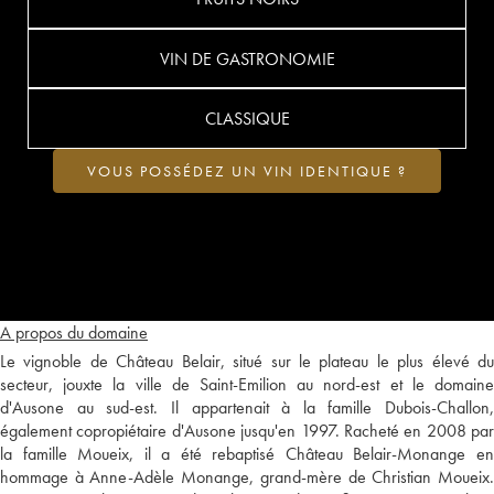
VIN DE GASTRONOMIE
CLASSIQUE
VOUS POSSÉDEZ UN VIN IDENTIQUE ?
A propos du domaine
Le vignoble de Château Belair, situé sur le plateau le plus élevé du
secteur, jouxte la ville de Saint-Emilion au nord-est et le domaine
d'Ausone au sud-est. Il appartenait à la famille Dubois-Challon,
également copropiétaire d'Ausone jusqu'en 1997. Racheté en 2008 par
la famille Moueix, il a été rebaptisé Château Belair-Monange en
hommage à Anne-Adèle Monange, grand-mère de Christian Moueix.