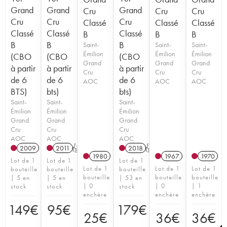
Grand
Grand
Grand
Cru
Cru
Cru
Cru
Cru
Cru
Classé
Classé
Classé
Classé
Classé
Classé
B
B
B
B
B
B
Saint-
Saint-
Saint-
Émilion
Émilion
Émilion
(CBO
(CBO
(CBO
Grand
Grand
Grand
à partir
à partir
à partir
Cru
Cru
Cru
de 6
de 6
de 6
AOC
AOC
AOC
BTS)
bts)
bts)
Saint-
Saint-
Saint-
Émilion
Émilion
Émilion
Grand
Grand
Grand
Cru
Cru
Cru
AOC
AOC
AOC
2009
2011
T
2018
T
1980
1967
1970
Lot de 1
Lot de 1
Lot de 1
Lot de 1
Lot de 1
Lot de 1
bouteille
bouteille
bouteille
bouteille
bouteille
bouteille
| 5 en
| 5 en
| 53 en
| 0
| 0
| 1
stock
stock
stock
enchère
enchère
enchère
149
€
95
€
179
€
25
€
36
€
36
€