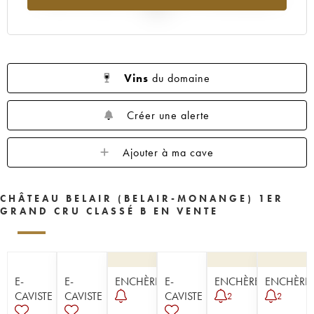
1954
1953
1952
1951
1950
2025
1949
1947
1945
1943
1942
1929
Vins
du domaine
Créer une alerte
Ajouter à ma cave
CHÂTEAU BELAIR (BELAIR-MONANGE) 1ER
GRAND CRU CLASSÉ B EN VENTE
E-
E-
ENCHÈRE
E-
ENCHÈRE
ENCHÈRE
CAVISTE
CAVISTE
CAVISTE
2
2