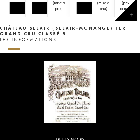
(
mise à
(
mise à
(
prix
prix
)
prix
)
actuel
)
✕
CHÂTEAU BELAIR (BELAIR-MONANGE) 1ER
GRAND CRU CLASSÉ B
LES INFORMATIONS
FRUITS NOIRS