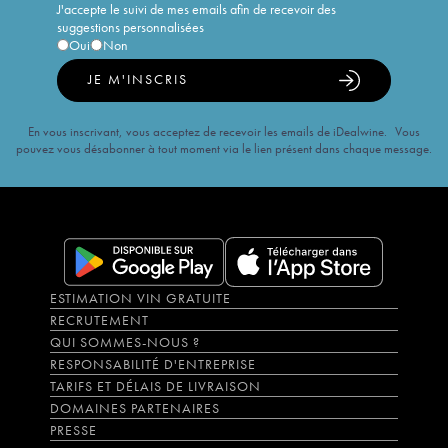
J'accepte le suivi de mes emails afin de recevoir des
suggestions personnalisées
Oui
Non
JE M'INSCRIS
En vous inscrivant, vous acceptez de recevoir les emails de iDealwine. Vous
pouvez vous désabonner à tout moment via le lien présent dans chaque message.
ESTIMATION VIN GRATUITE
RECRUTEMENT
QUI SOMMES-NOUS ?
RESPONSABILITÉ D'ENTREPRISE
TARIFS ET DÉLAIS DE LIVRAISON
DOMAINES PARTENAIRES
PRESSE