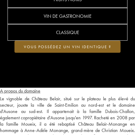
VIN DE GASTRONOMIE
CLASSIQUE
VOUS POSSÉDEZ UN VIN IDENTIQUE ?
A propos du domaine
Le vignoble de Château Belair, situé sur le plateau le plus élevé du
secteur, jouxte la ville de Saint-Emilion au nord-est et le domaine
d'Ausone au sud-est. Il appartenait à la famille Dubois-Challon,
également copropiétaire d'Ausone jusqu'en 1997. Racheté en 2008 par
la famille Moueix, il a été rebaptisé Château Belair-Monange en
hommage à Anne-Adèle Monange, grand-mère de Christian Moueix.