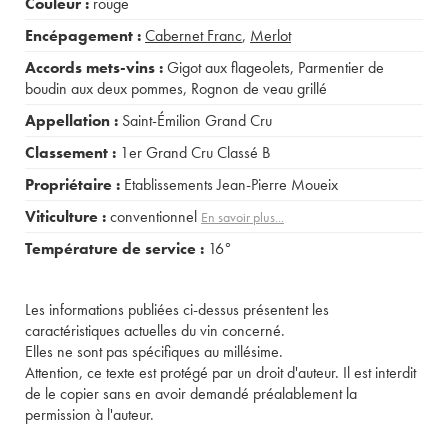
Couleur :
rouge
Encépagement :
Cabernet Franc
,
Merlot
Accords mets-vins :
Gigot aux flageolets
,
Parmentier de
boudin aux deux pommes
,
Rognon de veau grillé
Appellation :
Saint-Émilion Grand Cru
Classement :
1er Grand Cru Classé B
Propriétaire :
Etablissements Jean-Pierre Moueix
Viticulture :
conventionnel
En savoir plus...
Température de service :
16°
Les informations publiées ci-dessus présentent les
caractéristiques actuelles du vin concerné.
Elles ne sont pas spécifiques au millésime.
Attention, ce texte est protégé par un droit d'auteur. Il est interdit
de le copier sans en avoir demandé préalablement la
permission à l'auteur.