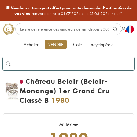
🚚
Vendeurs :
transport offert pour toute demande d’estimation de
vos vins
transmise entre le 01.07.2026 et le 31.08.2026 inclus*
Acheter
Cote
Encyclopédie
VENDRE
Château Belair (Belair-
Monange) 1er Grand Cru
Classé B
1980
Millésime