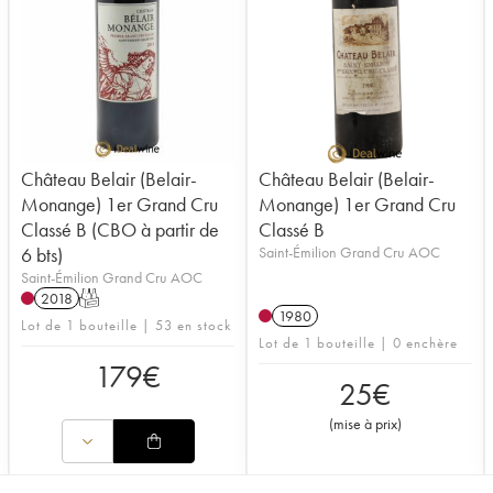
Château Belair (Belair-
Château Belair (Belair-
Monange) 1er Grand Cru
Monange) 1er Grand Cru
Classé B (CBO à partir de
Classé B
6 bts)
Saint-Émilion Grand Cru AOC
Saint-Émilion Grand Cru AOC
2018
T
1980
Lot de 1 bouteille | 53 en stock
Lot de 1 bouteille | 0 enchère
179
€
25
€
(
mise à prix
)