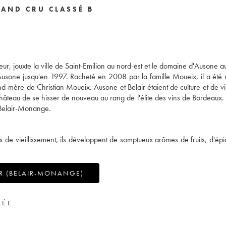
RAND CRU CLASSÉ B
eur, jouxte la ville de Saint-Emilion au nord-est et le domaine d'Ausone a
'Ausone jusqu'en 1997. Racheté en 2008 par la famille Moueix, il a été 
 de Christian Moueix. Ausone et Belair étaient de culture et de vin
château de se hisser de nouveau au rang de l'élite des vins de Bordeaux. 
 Belair-Monange.
 de vieillissement, ils développent de somptueux arômes de fruits, d'épi
R (BELAIR-MONANGE)
VÉE