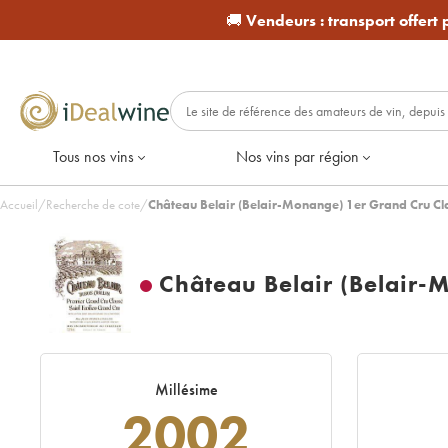
🚚
Vendeurs :
transport offert
Tous nos vins
Nos vins par région
Accueil
/
Recherche de cote
/
Château Belair (Belair-Monange) 1er Grand Cru Cl
Château Belair (Belair-
Millésime
2002