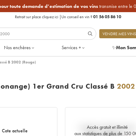
 pour toute demande d’estimation de vos vins
transmise entre le 
Retrait sur place
cliquez ici
|
Un conseil en vin ?
01 56 05 86 10
VENDRE MES VINS
Nos enchères
Services +
✨
Mon Som
assé B 2002 (Rouge)
Monange) 1er Grand Cru Classé B
2002
Accès gratuit et illimité
Tendance actuelle de la cote
Cote actuelle
aux statistiques de plus de 150 