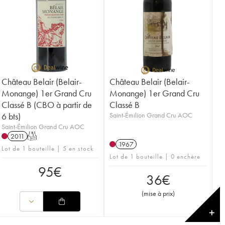
Château Belair (Belair-
Château Belair (Belair-
Monange) 1er Grand Cru
Monange) 1er Grand Cru
Classé B (CBO à partir de
Classé B
6 bts)
Saint-Émilion Grand Cru AOC
Saint-Émilion Grand Cru AOC
2011
T
1967
Lot de 1 bouteille | 5 en stock
Lot de 1 bouteille | 0 enchère
95
€
36
€
(
mise à prix
)
✕