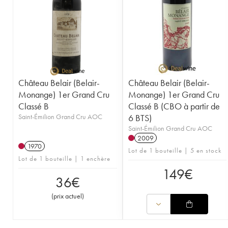
1949
1947
1945
1943
1942
1929
Château Belair (Belair-
Château Belair (Belair-
Monange) 1er Grand Cru
Monange) 1er Grand Cru
Classé B
Classé B (CBO à partir de
Saint-Émilion Grand Cru AOC
6 BTS)
Saint-Émilion Grand Cru AOC
2009
1970
Lot de 1 bouteille | 5 en stock
Lot de 1 bouteille | 1 enchère
149
€
36
€
(
prix actuel
)