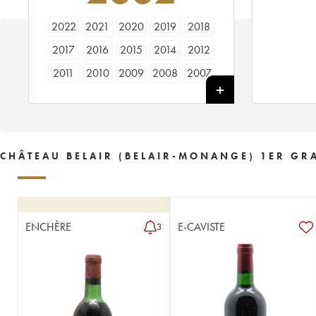
2022
2021
2020
2019
2018
2017
2016
2015
2014
2012
2011
2010
2009
2008
2007
2006
2005
2004
2003
2002
2001
2000
1999
1998
1997
1996
1995
1994
1993
1992
CHÂTEAU BELAIR (BELAIR-MONANGE) 1ER GR
1991
1990
1989
1988
1987
1986
1985
1983
1982
1981
1980
1979
1978
1977
1976
ENCHÈRE
E-CAVISTE
3
1975
1974
1973
1971
1970
1969
1967
1966
1964
1962
1961
1959
1958
1957
1955
1954
1953
1952
1951
1950