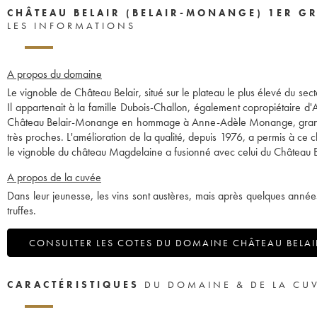
CHÂTEAU BELAIR (BELAIR-MONANGE) 1ER G
LES INFORMATIONS
A propos du domaine
Le vignoble de Château Belair, situé sur le plateau le plus élevé du sect
Il appartenait à la famille Dubois-Challon, également copropiétaire d
Château Belair-Monange en hommage à Anne-Adèle Monange, grand-mère
très proches. L'amélioration de la qualité, depuis 1976, a permis à ce 
le vignoble du château Magdelaine a fusionné avec celui du Château
A propos de la cuvée
Dans leur jeunesse, les vins sont austères, mais après quelques années
truffes.
CONSULTER LES COTES DU DOMAINE CHÂTEAU BELAI
CARACTÉRISTIQUES
DU DOMAINE & DE LA CU