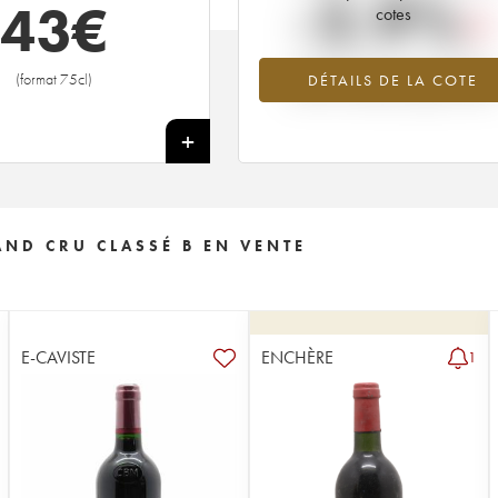
-2.9%
43
€
cotes
Tendance à la baisse du millésime
(format 75cl)
DÉTAILS DE LA COTE
2002 en 2026 par rapport à 202
+
AND CRU CLASSÉ B EN VENTE
E-CAVISTE
ENCHÈRE
1