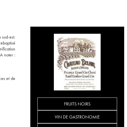
u sud-est.
rebaptisé
ification
A noter :
ces et de
FRUITS NOIRS
VIN DE GASTRONOMIE