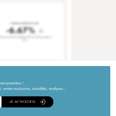
vant-première !
ventes exclusives, actualités, analyses...
JE M'INSCRIS