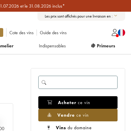
01.07.2026 et le 31.08.2026 inclus*
Les prix sont affichés pour une livraison en :
Cote des vins
Guide des vins
melier
Indispensables
🍇 Primeurs
Acheter
ce vin
Vendre
ce vin
Vins
du domaine
000