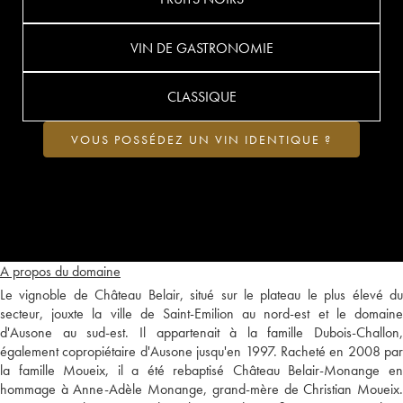
VIN DE GASTRONOMIE
CLASSIQUE
VOUS POSSÉDEZ UN VIN IDENTIQUE ?
A propos du domaine
Le vignoble de Château Belair, situé sur le plateau le plus élevé du
secteur, jouxte la ville de Saint-Emilion au nord-est et le domaine
d'Ausone au sud-est. Il appartenait à la famille Dubois-Challon,
également copropiétaire d'Ausone jusqu'en 1997. Racheté en 2008 par
la famille Moueix, il a été rebaptisé Château Belair-Monange en
hommage à Anne-Adèle Monange, grand-mère de Christian Moueix.