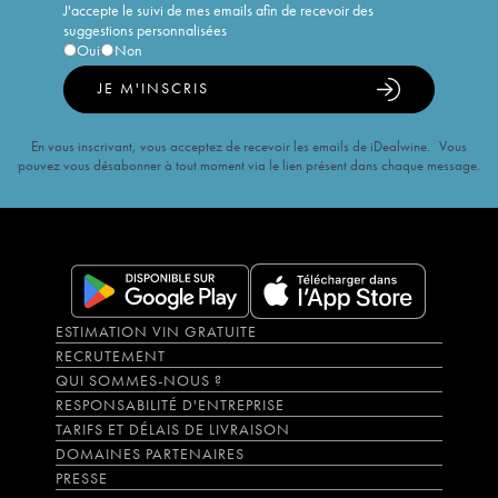
J'accepte le suivi de mes emails afin de recevoir des
suggestions personnalisées
Oui
Non
JE M'INSCRIS
En vous inscrivant, vous acceptez de recevoir les emails de iDealwine. Vous
pouvez vous désabonner à tout moment via le lien présent dans chaque message.
ESTIMATION VIN GRATUITE
RECRUTEMENT
QUI SOMMES-NOUS ?
RESPONSABILITÉ D'ENTREPRISE
TARIFS ET DÉLAIS DE LIVRAISON
DOMAINES PARTENAIRES
PRESSE