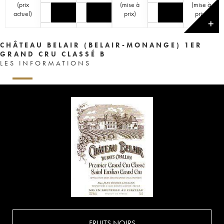
(
prix
(
mise à
(
mise à
actuel
)
prix
)
prix
)
✕
CHÂTEAU BELAIR (BELAIR-MONANGE) 1ER
GRAND CRU CLASSÉ B
LES INFORMATIONS
FRUITS NOIRS