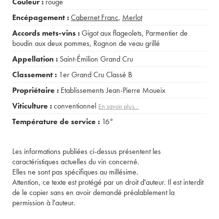
Couleur :
rouge
Encépagement :
Cabernet Franc
,
Merlot
Accords mets-vins :
Gigot aux flageolets
,
Parmentier de
boudin aux deux pommes
,
Rognon de veau grillé
Appellation :
Saint-Émilion Grand Cru
Classement :
1er Grand Cru Classé B
Propriétaire :
Etablissements Jean-Pierre Moueix
Viticulture :
conventionnel
En savoir plus...
Température de service :
16°
Les informations publiées ci-dessus présentent les
caractéristiques actuelles du vin concerné.
Elles ne sont pas spécifiques au millésime.
Attention, ce texte est protégé par un droit d'auteur. Il est interdit
de le copier sans en avoir demandé préalablement la
permission à l'auteur.