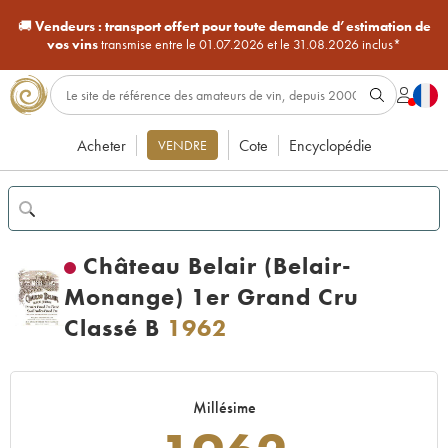
🚚
Vendeurs :
transport offert pour toute demande d’estimation de
vos vins
transmise entre le 01.07.2026 et le 31.08.2026 inclus*
Acheter
Cote
Encyclopédie
VENDRE
Château Belair (Belair-
Monange) 1er Grand Cru
Classé B
1962
Millésime