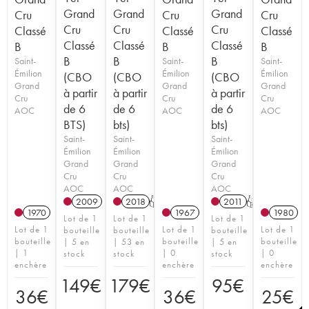
Grand
Grand
Grand
Cru
Cru
Cru
Cru
Cru
Cru
Classé
Classé
Classé
Classé
Classé
Classé
B
B
B
B
B
B
Saint-
Saint-
Saint-
Émilion
Émilion
Émilion
(CBO
(CBO
(CBO
Grand
Grand
Grand
à partir
à partir
à partir
Cru
Cru
Cru
de 6
de 6
de 6
AOC
AOC
AOC
BTS)
bts)
bts)
Saint-
Saint-
Saint-
Émilion
Émilion
Émilion
Grand
Grand
Grand
Cru
Cru
Cru
AOC
AOC
AOC
2009
2018
T
2011
T
1970
1967
1980
Lot de 1
Lot de 1
Lot de 1
Lot de 1
Lot de 1
Lot de 1
bouteille
bouteille
bouteille
bouteille
bouteille
bouteille
| 5 en
| 53 en
| 5 en
| 1
| 0
| 0
stock
stock
stock
enchère
enchère
enchère
149
€
179
€
95
€
36
€
36
€
25
€