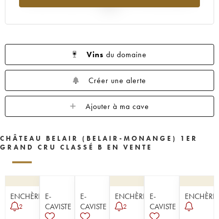
1954
1953
1952
1951
1950
2025
1949
1947
1945
1943
1942
1929
Vins
du domaine
Créer une alerte
Ajouter à ma cave
CHÂTEAU BELAIR (BELAIR-MONANGE) 1ER
GRAND CRU CLASSÉ B EN VENTE
ENCHÈRE
E-
E-
ENCHÈRE
E-
ENCHÈRE
CAVISTE
CAVISTE
CAVISTE
2
2