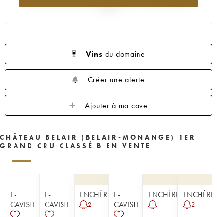
1954
1953
1952
1951
1950
2025
1949
1947
1945
1943
1942
1929
Vins
du domaine
Créer une alerte
Ajouter à ma cave
CHÂTEAU BELAIR (BELAIR-MONANGE) 1ER
GRAND CRU CLASSÉ B EN VENTE
E-
E-
ENCHÈRE
E-
ENCHÈRE
ENCHÈRE
CAVISTE
CAVISTE
CAVISTE
2
2