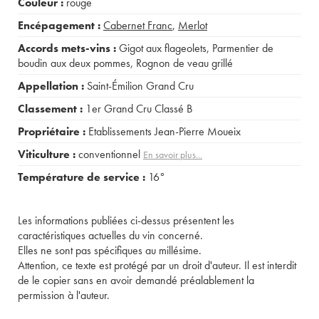
Couleur :
rouge
Encépagement :
Cabernet Franc
,
Merlot
Accords mets-vins :
Gigot aux flageolets
,
Parmentier de
boudin aux deux pommes
,
Rognon de veau grillé
Appellation :
Saint-Émilion Grand Cru
Classement :
1er Grand Cru Classé B
Propriétaire :
Etablissements Jean-Pierre Moueix
Viticulture :
conventionnel
En savoir plus...
Température de service :
16°
Les informations publiées ci-dessus présentent les
caractéristiques actuelles du vin concerné.
Elles ne sont pas spécifiques au millésime.
Attention, ce texte est protégé par un droit d'auteur. Il est interdit
de le copier sans en avoir demandé préalablement la
permission à l'auteur.