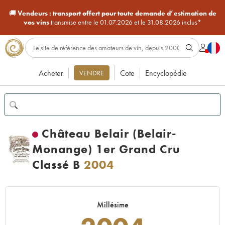
🚚
Vendeurs :
transport offert pour toute demande d’estimation de
vos vins
transmise entre le 01.07.2026 et le 31.08.2026 inclus*
Acheter
Cote
Encyclopédie
VENDRE
Château Belair (Belair-
Monange) 1er Grand Cru
Classé B
2004
Millésime