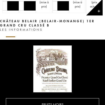
(
mise à
(
mise à
(
prix
prix
)
prix
)
actuel
)
✕
CHÂTEAU BELAIR (BELAIR-MONANGE) 1ER
GRAND CRU CLASSÉ B
LES INFORMATIONS
FRUITS NOIRS