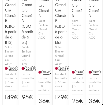
Grand
Grand
Grand
Cru
Cru
Cru
Cru
Cru
Cru
Classé
Classé
Classé
Classé
Classé
Classé
B
B
B
B
B
B
Saint-
Saint-
Saint-
Émilion
Émilion
Émilion
(CBO
(CBO
(CBO
Grand
Grand
Grand
à partir
à partir
à partir
Cru
Cru
Cru
de 6
de 6
de 6
AOC
AOC
AOC
BTS)
bts)
bts)
Saint-
Saint-
Saint-
Émilion
Émilion
Émilion
Grand
Grand
Grand
Cru
Cru
Cru
AOC
AOC
AOC
2009
2011
T
2018
T
1967
1980
1970
Lot de 1
Lot de 1
Lot de 1
Lot de 1
Lot de 1
Lot de 1
bouteille
bouteille
bouteille
bouteille
bouteille
bouteille
| 5 en
| 5 en
| 53 en
| 0
| 0
| 1
stock
stock
stock
enchère
enchère
enchère
149
€
95
€
179
€
36
€
25
€
36
€