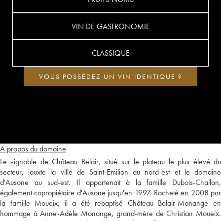
VIN DE GASTRONOMIE
CLASSIQUE
VOUS POSSÉDEZ UN VIN IDENTIQUE ?
A propos du domaine
Le vignoble de Château Belair, situé sur le plateau le plus élevé du
secteur, jouxte la ville de Saint-Emilion au nord-est et le domaine
d'Ausone au sud-est. Il appartenait à la famille Dubois-Challon,
également copropiétaire d'Ausone jusqu'en 1997. Racheté en 2008 par
la famille Moueix, il a été rebaptisé Château Belair-Monange en
hommage à Anne-Adèle Monange, grand-mère de Christian Moueix.