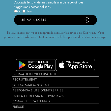
J'accepte le suivi de mes emails afin de recevoir des
suggestions personnalisées
Oui
Non
JE M'INSCRIS
En vous inscrivant, vous acceptez de recevoir les emails de iDealwine. Vous
pouvez vous désabonner à tout moment via le lien présent dans chaque message.
ESTIMATION VIN GRATUITE
RECRUTEMENT
QUI SOMMES-NOUS ?
RESPONSABILITÉ D'ENTREPRISE
TARIFS ET DÉLAIS DE LIVRAISON
DOMAINES PARTENAIRES
PRESSE