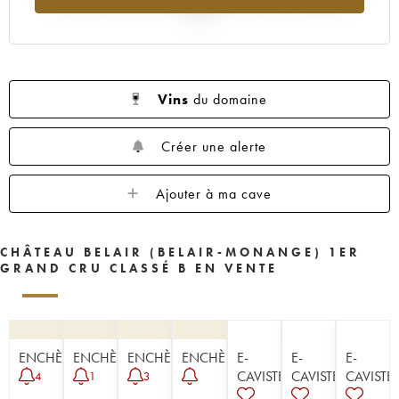
1954
1953
1952
1951
1950
2025
1949
1947
1945
1943
1942
1929
Vins
du domaine
Créer une alerte
Ajouter à ma cave
CHÂTEAU BELAIR (BELAIR-MONANGE) 1ER
GRAND CRU CLASSÉ B EN VENTE
ENCHÈRE
ENCHÈRE
ENCHÈRE
ENCHÈRE
E-
E-
E-
CAVISTE
CAVISTE
CAVISTE
4
1
3