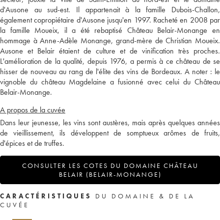
d'Ausone au sud-est. Il appartenait à la famille Dubois-Challon,
également copropiétaire d'Ausone jusqu'en 1997. Racheté en 2008 par
la famille Moueix, il a été rebaptisé Château Belair-Monange en
hommage à Anne-Adèle Monange, grand-mère de Christian Moueix.
Ausone et Belair étaient de culture et de vinification très proches.
L'amélioration de la qualité, depuis 1976, a permis à ce château de se
hisser de nouveau au rang de l'élite des vins de Bordeaux. A noter : le
vignoble du château Magdelaine a fusionné avec celui du Château
Belair-Monange.
A propos de la cuvée
Dans leur jeunesse, les vins sont austères, mais après quelques années
de vieillissement, ils développent de somptueux arômes de fruits,
d'épices et de truffes.
CONSULTER LES COTES DU DOMAINE CHÂTEAU
BELAIR (BELAIR-MONANGE)
CARACTÉRISTIQUES
DU DOMAINE & DE LA
CUVÉE