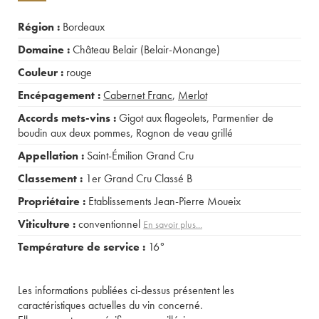
Région :
Bordeaux
Domaine :
Château Belair (Belair-Monange)
Couleur :
rouge
Encépagement :
Cabernet Franc
,
Merlot
Accords mets-vins :
Gigot aux flageolets
,
Parmentier de
boudin aux deux pommes
,
Rognon de veau grillé
Appellation :
Saint-Émilion Grand Cru
Classement :
1er Grand Cru Classé B
Propriétaire :
Etablissements Jean-Pierre Moueix
Viticulture :
conventionnel
En savoir plus...
Température de service :
16°
Les informations publiées ci-dessus présentent les
caractéristiques actuelles du vin concerné.