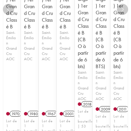
) 1er
) 1er
) 1er
Gran
Gran
Gran
Gran
Gran
Gran
Gran
d Cru
d Cru
d Cru
d Cru
d Cru
d Cru
d Cru
Class
Class
Class
Class
Class
Class
Class
é B
é B
é B
é B
é B
é B
é B
Saint-
Saint-
Saint-
Saint-
Émilio
Émilio
Émilio
Émilio
(CB
(CB
(CB
n
n
n
n
O à
O à
O à
Grand
Grand
Grand
Grand
partir
partir
partir
Cru
Cru
Cru
Cru
AOC
AOC
AOC
AOC
de 6
de 6
de 6
bts)
BTS)
bts)
Saint-
Saint-
Saint-
Émilio
Émilio
Émilio
n
n
n
Grand
Grand
Grand
Cru
Cru
Cru
AOC
AOC
AOC
2018
T
2009
2011
Lot de
1970
1980
1967
2001
1
Lot de
Lot de
Lot de
Lot de
Lot de
Lot de
bouteille
1
1
1
1
1
1
| 53
bouteille
bouteille
bouteille
bouteille
bouteille
bouteille