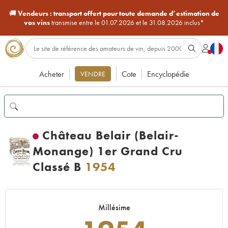
🚚
Vendeurs :
transport offert pour toute demande d’estimation de
vos vins
transmise entre le 01.07.2026 et le 31.08.2026 inclus*
Acheter
Cote
Encyclopédie
VENDRE
Château Belair (Belair-
Monange) 1er Grand Cru
Classé B
1954
Millésime