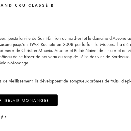
RAND CRU CLASSÉ B
eur, jouxte la ville de Saint-Emilion au nord-est et le domaine d'Ausone a
'Ausone jusqu'en 1997. Racheté en 2008 par la famille Moueix, il a été 
 de Christian Moueix. Ausone et Belair étaient de culture et de vin
château de se hisser de nouveau au rang de l'élite des vins de Bordeaux. 
 Belair-Monange.
 de vieillissement, ils développent de somptueux arômes de fruits, d'épi
R (BELAIR-MONANGE)
VÉE