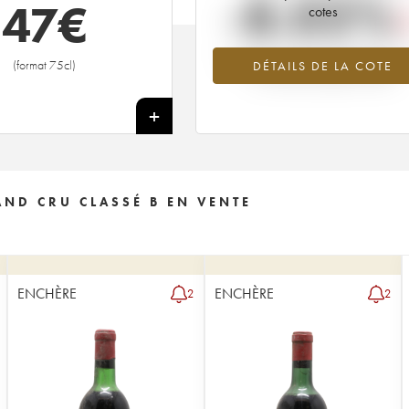
-8.02%
47
€
cotes
Tendance à la baisse du millésime 1
(format 75cl)
DÉTAILS DE LA COTE
en 2026 par rapport à 2025
+
AND CRU CLASSÉ B EN VENTE
ENCHÈRE
ENCHÈRE
2
2