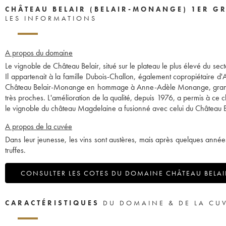
CHÂTEAU BELAIR (BELAIR-MONANGE) 1ER G
LES INFORMATIONS
A propos du domaine
Le vignoble de Château Belair, situé sur le plateau le plus élevé du sect
Il appartenait à la famille Dubois-Challon, également copropiétaire d
Château Belair-Monange en hommage à Anne-Adèle Monange, grand-mère
très proches. L'amélioration de la qualité, depuis 1976, a permis à ce 
le vignoble du château Magdelaine a fusionné avec celui du Château
A propos de la cuvée
Dans leur jeunesse, les vins sont austères, mais après quelques années
truffes.
CONSULTER LES COTES DU DOMAINE CHÂTEAU BELAI
CARACTÉRISTIQUES
DU DOMAINE & DE LA CU