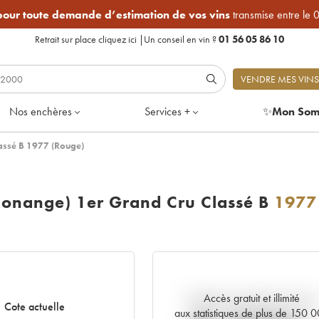
 pour toute demande d’estimation de vos vins
transmise entre le 
Retrait sur place
cliquez ici
|
Un conseil en vin ?
01 56 05 86 10
VENDRE MES VINS
Nos enchères
Services +
✨
Mon Som
assé B 1977 (Rouge)
Monange) 1er Grand Cru Classé B
1977
Accès gratuit et illimité
Tendance actuelle de la cote
Cote actuelle
aux statistiques de plus de 150 