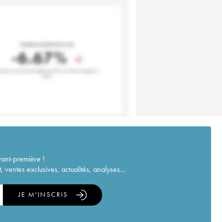
vant-première !
ventes exclusives, actualités, analyses...
JE M'INSCRIS