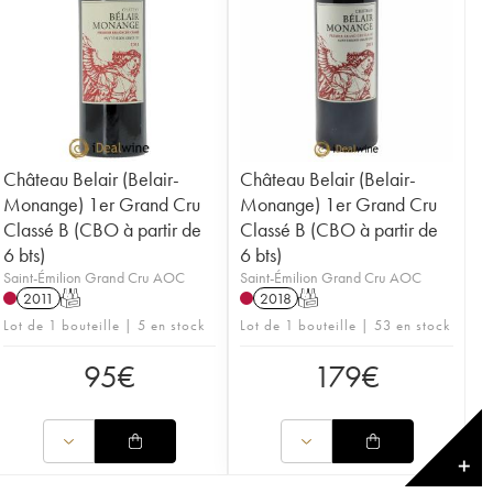
Château Belair (Belair-
Château Belair (Belair-
Monange) 1er Grand Cru
Monange) 1er Grand Cru
Classé B (CBO à partir de
Classé B (CBO à partir de
6 bts)
6 bts)
Saint-Émilion Grand Cru AOC
Saint-Émilion Grand Cru AOC
2011
T
2018
T
Lot de 1 bouteille | 5 en stock
Lot de 1 bouteille | 53 en stock
95
€
179
€
✕