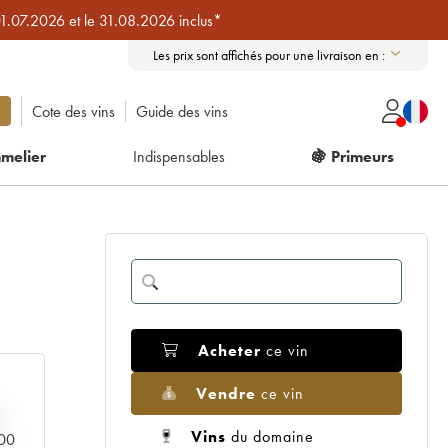
01.07.2026 et le 31.08.2026 inclus*
Les prix sont affichés pour une livraison en :
Cote des vins
Guide des vins
melier
Indispensables
🍇 Primeurs
Acheter
ce vin
Vendre
ce vin
Vins
du domaine
000