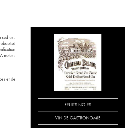
u sud-est.
rebaptisé
ification
A noter :
ces et de
FRUITS NOIRS
VIN DE GASTRONOMIE