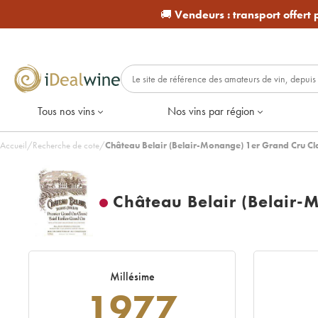
🚚
Vendeurs :
transport offert
Tous nos vins
Nos vins par région
Accueil
/
Recherche de cote
/
Château Belair (Belair-Monange) 1er Grand Cru Cl
Château Belair (Belair-
Millésime
1977