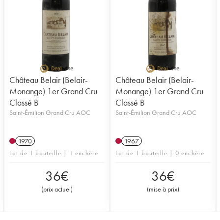
Château Belair (Belair-
Château Belair (Belair-
Monange) 1er Grand Cru
Monange) 1er Grand Cru
Classé B
Classé B
Saint-Émilion Grand Cru AOC
Saint-Émilion Grand Cru AOC
1970
1967
Lot de 1 bouteille | 1 enchère
Lot de 1 bouteille | 0 enchère
36
€
36
€
(
prix actuel
)
(
mise à prix
)