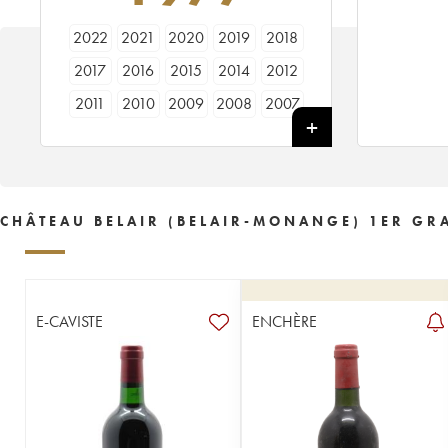
2022
2021
2020
2019
2018
2017
2016
2015
2014
2012
2011
2010
2009
2008
2007
2006
2005
2004
2003
2002
2001
2000
1999
1998
1997
1996
1995
1994
1993
1992
CHÂTEAU BELAIR (BELAIR-MONANGE) 1ER GR
1991
1990
1989
1988
1987
1986
1985
1983
1982
1981
1980
1979
1978
1977
1976
E-CAVISTE
ENCHÈRE
1975
1974
1973
1971
1970
1969
1967
1966
1964
1962
1961
1959
1958
1957
1955
1954
1953
1952
1951
1950