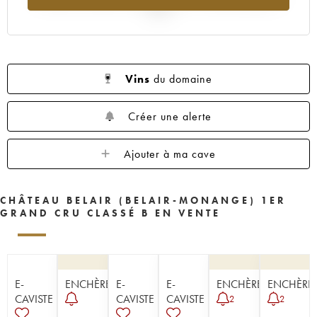
1954
1953
1952
1951
1950
2025
1949
1947
1945
1943
1942
1929
Vins
du domaine
Créer une alerte
Ajouter à ma cave
CHÂTEAU BELAIR (BELAIR-MONANGE) 1ER
GRAND CRU CLASSÉ B EN VENTE
E-
ENCHÈRE
E-
E-
ENCHÈRE
ENCHÈRE
CAVISTE
CAVISTE
CAVISTE
2
2