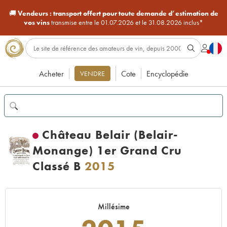
🚚
Vendeurs :
transport offert pour toute demande d’estimation de
vos vins
transmise entre le 01.07.2026 et le 31.08.2026 inclus*
Acheter
Cote
Encyclopédie
VENDRE
Château Belair (Belair-
Monange) 1er Grand Cru
Classé B
2015
Millésime