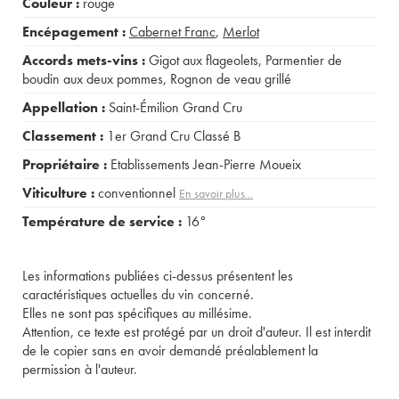
Couleur :
rouge
Encépagement :
Cabernet Franc
,
Merlot
Accords mets-vins :
Gigot aux flageolets
,
Parmentier de
boudin aux deux pommes
,
Rognon de veau grillé
Appellation :
Saint-Émilion Grand Cru
Classement :
1er Grand Cru Classé B
Propriétaire :
Etablissements Jean-Pierre Moueix
Viticulture :
conventionnel
En savoir plus...
Température de service :
16°
Les informations publiées ci-dessus présentent les
caractéristiques actuelles du vin concerné.
Elles ne sont pas spécifiques au millésime.
Attention, ce texte est protégé par un droit d'auteur. Il est interdit
de le copier sans en avoir demandé préalablement la
permission à l'auteur.