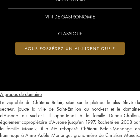
VIN DE GASTRONOMIE
CLASSIQUE
VOUS POSSÉDEZ UN VIN IDENTIQUE ?
A propos du domaine
Le vignoble de Château Belair, situé sur le plateau le plus élevé du
secteur, jouxte la ville de Saint-Emilion au nord-est et le domaine
d'Ausone au sud-est. Il appartenait à la famille Dubois-Challon,
également copropiétaire d'Ausone jusqu'en 1997. Racheté en 2008 par
la famille Moueix, il a été rebaptisé Château Belair-Monange en
hommage à Anne-Adèle Monange, grand-mère de Christian Moueix.