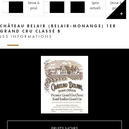
(
mise à
(
prix
(
mise à
prix
)
actuel
)
prix
)
✕
CHÂTEAU BELAIR (BELAIR-MONANGE) 1ER
GRAND CRU CLASSÉ B
LES INFORMATIONS
FRUITS NOIRS