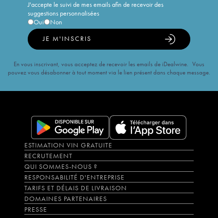
J'accepte le suivi de mes emails afin de recevoir des
suggestions personnalisées
Oui
Non
JE M'INSCRIS
En vous inscrivant, vous acceptez de recevoir les emails de iDealwine. Vous
pouvez vous désabonner à tout moment via le lien présent dans chaque message.
ESTIMATION VIN GRATUITE
RECRUTEMENT
QUI SOMMES-NOUS ?
RESPONSABILITÉ D'ENTREPRISE
TARIFS ET DÉLAIS DE LIVRAISON
DOMAINES PARTENAIRES
PRESSE