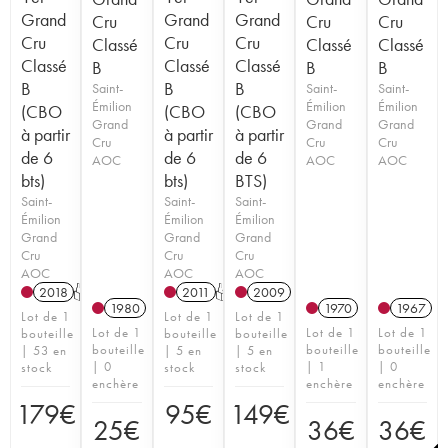
Grand
Grand
Grand
Cru
Cru
Cru
Cru
Cru
Cru
Classé
Classé
Classé
Classé
Classé
Classé
B
B
B
B
B
B
Saint-
Saint-
Saint-
Émilion
Émilion
Émilion
(CBO
(CBO
(CBO
Grand
Grand
Grand
à partir
à partir
à partir
Cru
Cru
Cru
de 6
de 6
de 6
AOC
AOC
AOC
bts)
bts)
BTS)
Saint-
Saint-
Saint-
Émilion
Émilion
Émilion
Grand
Grand
Grand
Cru
Cru
Cru
AOC
AOC
AOC
2018
T
2011
T
2009
1980
1970
1967
Lot de 1
Lot de 1
Lot de 1
Lot de 1
Lot de 1
Lot de 1
bouteille
bouteille
bouteille
bouteille
bouteille
bouteille
| 53 en
| 5 en
| 5 en
| 0
| 1
| 0
stock
stock
stock
enchère
enchère
enchère
179
€
95
€
149
€
25
€
36
€
36
€