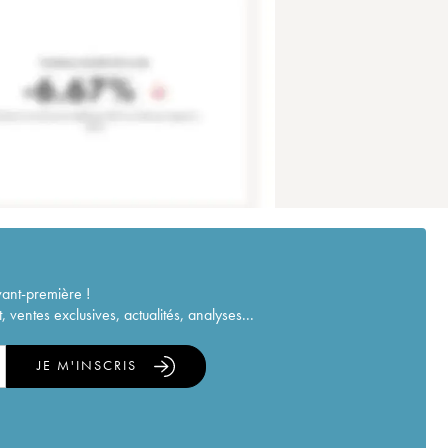
vant-première !
ventes exclusives, actualités, analyses...
JE M'INSCRIS