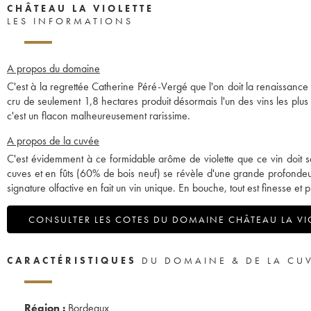
CHÂTEAU LA VIOLETTE
LES INFORMATIONS
A propos du domaine
C'est à la regrettée Catherine Péré-Vergé que l'on doit la renaissance 
cru de seulement 1,8 hectares produit désormais l'un des vins les plus
c'est un flacon malheureusement rarissime.
A propos de la cuvée
C'est évidemment à ce formidable arôme de violette que ce vin doi
cuves et en fûts (60% de bois neuf) se révèle d'une grande profondeur. 
signature olfactive en fait un vin unique. En bouche, tout est finesse e
CONSULTER LES COTES DU DOMAINE CHÂTEAU LA VI
CARACTÉRISTIQUES
DU DOMAINE & DE LA CU
Région :
Bordeaux