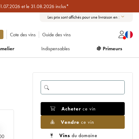
01.07.2026 et le 31.08.2026 inclus*
Les prix sont affichés pour une livraison en :
Cote des vins
Guide des vins
melier
Indispensables
🍇 Primeurs
Acheter
ce vin
Vendre
ce vin
Vins
du domaine
000