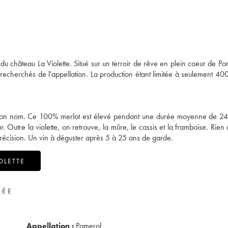
du château La Violette. Situé sur un terroir de rêve en plein coeur de Po
 recherchés de l'appellation. La production étant limitée à seulement 400
t son nom. Ce 100% merlot est élevé pendant une durée moyenne de 2
Outre la violette, on retrouve, la mûre, le cassis et la framboise. Rien 
t précision. Un vin à déguster après 5 à 25 ans de garde.
OLETTE
VÉE
Appellation :
Pomerol