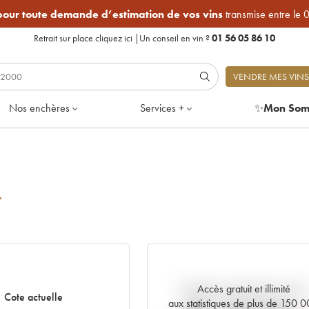
 pour toute demande d’estimation de vos vins
transmise entre le 
Retrait sur place
cliquez ici
|
Un conseil en vin ?
01 56 05 86 10
VENDRE MES VINS
Nos enchères
Services +
✨
Mon Som
4
Accès gratuit et illimité
Tendance actuelle de la cote
Cote actuelle
aux statistiques de plus de 150 