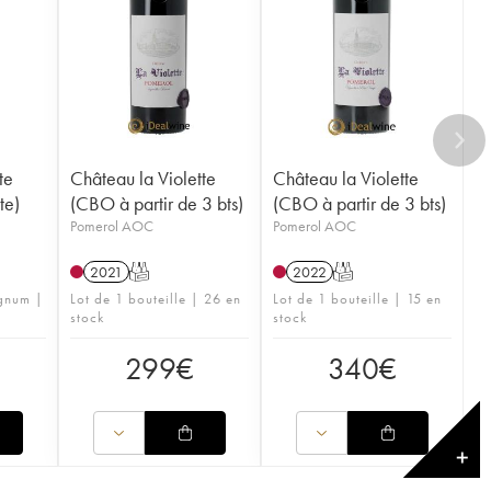
te
Château la Violette
Château la Violette
te)
(CBO à partir de 3 bts)
(CBO à partir de 3 bts)
Pomerol AOC
Pomerol AOC
2021
T
2022
T
agnum |
Lot de 1 bouteille | 26 en
Lot de 1 bouteille | 15 en
stock
stock
299
€
340
€
✕