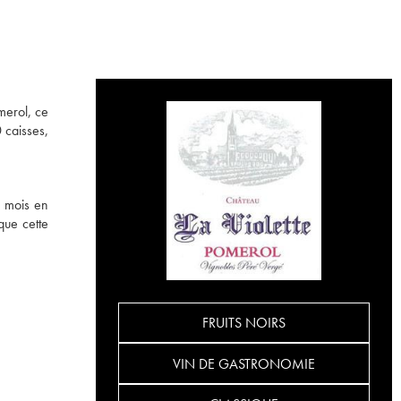
merol, ce
 caisses,
4 mois en
que cette
FRUITS NOIRS
VIN DE GASTRONOMIE