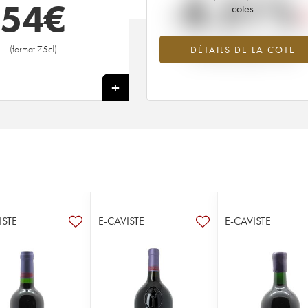
-8.51%
54
€
cotes
Tendance à la baisse du millésime 1
(format 75cl)
DÉTAILS DE LA COTE
en 2026 par rapport à 2025
+
ISTE
E-CAVISTE
E-CAVISTE