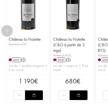
Château la Violette
Château la Violette
Châtea
Pomerol AOC
(CBO à partir de 3
(CBO 
mgs)
BTS)
Pomerol AOC
Pomero
2011
T
2021
T
200
Lot de 1 double magnum |
Lot de 1 magnum | 9 en
Lot de 
2 en stock
stock
stock
1 190
€
680
€