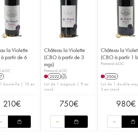
u la Violette
Château la Violette
Château la Violet
à partir de 6
(CBO à partir de 3
(CBO à partir 1 b
mgs)
Pomerol AOC
l AOC
Pomerol AOC
7
2022
T
2006
1 bouteille | 10 en
Lot de 1 magnum | 9 en
Lot de 1 double m
stock
3 en stock
210
€
750
€
980
€