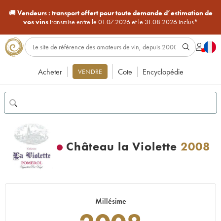
🚚
Vendeurs :
transport offert pour toute demande d’estimation de
vos vins
transmise entre le 01.07.2026 et le 31.08.2026 inclus*
Acheter
Cote
Encyclopédie
VENDRE
Château la Violette
2008
Millésime