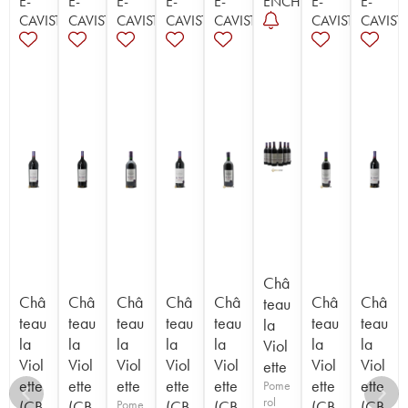
E-
E-
E-
E-
E-
ENCHÈRE
E-
E-
CAVISTE
CAVISTE
CAVISTE
CAVISTE
CAVISTE
CAVISTE
CAVIST
Châ
Châ
Châ
Châ
Châ
Châ
Châ
Châ
teau
teau
teau
teau
teau
teau
teau
teau
la
la
la
la
la
la
la
la
Viol
Viol
Viol
Viol
Viol
Viol
Viol
Viol
ette
ette
ette
ette
ette
ette
ette
ette
Pome
rol
(CB
(CB
Pome
(CB
(CB
(CB
(CB