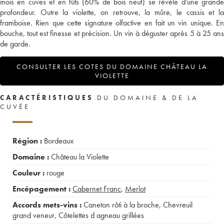
mois en cuves et en fûts (60% de bois neuf) se révèle d'une grande
profondeur. Outre la violette, on retrouve, la mûre, le cassis et la
framboise. Rien que cette signature olfactive en fait un vin unique. En
bouche, tout est finesse et précision. Un vin à déguster après 5 à 25 ans
de garde.
CONSULTER LES COTES DU DOMAINE CHÂTEAU LA
VIOLETTE
CARACTÉRISTIQUES
DU DOMAINE & DE LA
CUVÉE
Région :
Bordeaux
Domaine :
Château la Violette
Couleur :
rouge
Encépagement :
Cabernet Franc
,
Merlot
Accords mets-vins :
Caneton rôti à la broche
,
Chevreuil
grand veneur
,
Côtelettes d agneau grillées