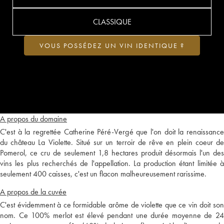
CLASSIQUE
VOUS POSSÉDEZ UN VIN IDENTIQUE ?
A propos du domaine
C'est à la regrettée Catherine Péré-Vergé que l'on doit la renaissance
du château La Violette. Situé sur un terroir de rêve en plein coeur de
Pomerol, ce cru de seulement 1,8 hectares produit désormais l'un des
vins les plus recherchés de l'appellation. La production étant limitée à
seulement 400 caisses, c'est un flacon malheureusement rarissime.
A propos de la cuvée
C'est évidemment à ce formidable arôme de violette que ce vin doit son
nom. Ce 100% merlot est élevé pendant une durée moyenne de 24