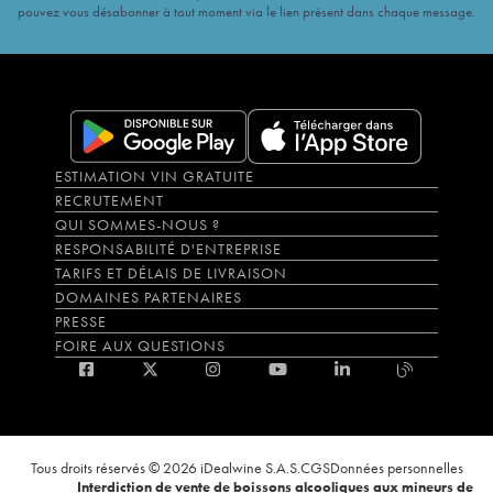
pouvez vous désabonner à tout moment via le lien présent dans chaque message.
ESTIMATION VIN GRATUITE
RECRUTEMENT
QUI SOMMES-NOUS ?
RESPONSABILITÉ D'ENTREPRISE
TARIFS ET DÉLAIS DE LIVRAISON
DOMAINES PARTENAIRES
PRESSE
FOIRE AUX QUESTIONS
Tous droits réservés © 2026 iDealwine S.A.S.
CGS
Données personnelles
Interdiction de vente de boissons alcooliques aux mineurs de