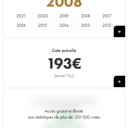
2008
2021
2020
2019
2018
2017
2016
2015
2014
2013
2012
2011
2010
2009
2008
2007
2006
2005
2003
2002
2001
Cote actuelle
2000
1999
1998
1997
1996
193
€
1995
1994
1993
1992
1991
1990
1989
1988
1987
1986
(format 75cl)
+
1985
1984
1983
1982
1981
1980
1979
1978
1976
1975
1973
1971
1970
1967
1966
VARIATION COTE PAR RAPPORT
AU PRIX PRIMEUR
1964
1962
1955
----
Accès gratuit et illimité
167
€
aux statistiques de plus de 150 000 cotes
PRIX PRIMEURS 2008