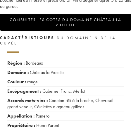
bouche, tout est finesse et précision. Un vin à déguster après 5 à 25 ans
de garde.
CONSULTER LES COTES DU DOMAINE CHÂTEAU LA
VIOLETTE
CARACTÉRISTIQUES
DU DOMAINE & DE LA
CUVÉE
Région :
Bordeaux
Domaine :
Château la Violette
Couleur :
rouge
Encépagement :
Cabernet Franc
,
Merlot
Accords mets-vins :
Caneton rôti à la broche
,
Chevreuil
grand veneur
,
Côtelettes d agneau grillées
Appellation :
Pomerol
Propriétaire :
Henri Parent