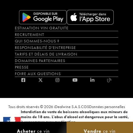
ESTIMATION VIN GRATUITE
RECRUTEMENT
QUI SOMMES-NOUS ?
RESPONSABILITÉ D'ENTREPRISE
TARIFS ET DÉLAIS DE LIVRAISON
DOMAINES PARTENAIRES
PRESSE
FOIRE AUX QUESTIONS
Tous droits réservés © 2026 iDealwine S.A.S.
CGS
Données personnelles
Interdiction de vente de boissons alcooliques aux mineurs de
moins de 18 ans. L'abus d'alcool est dangereux pour la santé,
à consommer avec modération.
La preuve de majorité de l'acheteur est exigée au moment de la vente en
Acheter
ce vin
Vendre
ce vin
ligne. CODE DE LA SANTÉ PUBLIQUE, ART.L.3342-1 et L.3353-3