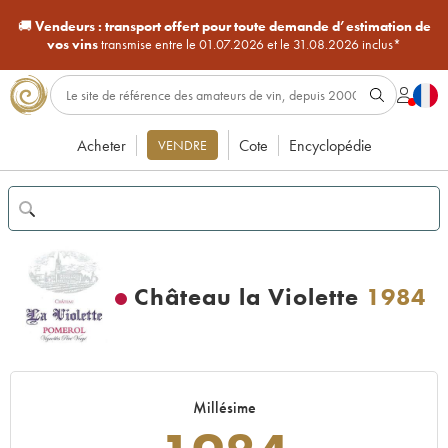
🚚
Vendeurs :
transport offert pour toute demande d’estimation de
vos vins
transmise entre le 01.07.2026 et le 31.08.2026 inclus*
Acheter
Cote
Encyclopédie
VENDRE
Château la Violette
1984
Millésime