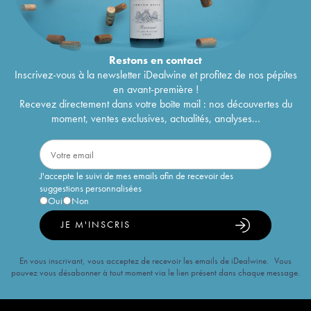
Restons en
contact
Inscrivez-vous à la newsletter iDealwine et profitez de nos pépites
en avant-première !
Recevez directement dans votre boîte mail : nos découvertes du
moment, ventes exclusives, actualités, analyses...
J'accepte le suivi de mes emails afin de recevoir des
suggestions personnalisées
Oui
Non
JE M'INSCRIS
En vous inscrivant, vous acceptez de recevoir les emails de iDealwine. Vous
pouvez vous désabonner à tout moment via le lien présent dans chaque message.